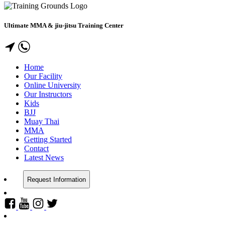
Ultimate MMA & jiu-jitsu Training Center
Home
Our Facility
Online University
Our Instructors
Kids
BJJ
Muay Thai
MMA
Getting Started
Contact
Latest News
Request Information