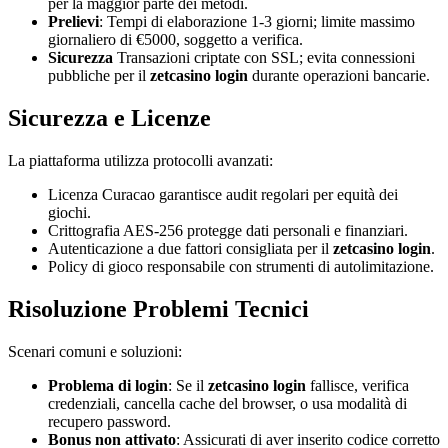
per la maggior parte dei metodi.
Prelievi
: Tempi di elaborazione 1-3 giorni; limite massimo
giornaliero di €5000, soggetto a verifica.
Sicurezza
Transazioni criptate con SSL; evita connessioni
pubbliche per il
zetcasino login
durante operazioni bancarie.
Sicurezza e Licenze
La piattaforma utilizza protocolli avanzati:
Licenza Curacao garantisce audit regolari per equità dei
giochi.
Crittografia AES-256 protegge dati personali e finanziari.
Autenticazione a due fattori consigliata per il
zetcasino login
.
Policy di gioco responsabile con strumenti di autolimitazione.
Risoluzione Problemi Tecnici
Scenari comuni e soluzioni:
Problema di login
: Se il
zetcasino login
fallisce, verifica
credenziali, cancella cache del browser, o usa modalità di
recupero password.
Bonus non attivato
: Assicurati di aver inserito codice corretto