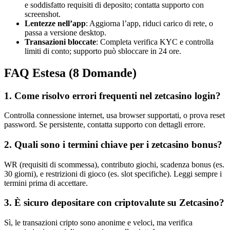
e soddisfatto requisiti di deposito; contatta supporto con
screenshot.
Lentezze nell’app
: Aggiorna l’app, riduci carico di rete, o
passa a versione desktop.
Transazioni bloccate
: Completa verifica KYC e controlla
limiti di conto; supporto può sbloccare in 24 ore.
FAQ Estesa (8 Domande)
1. Come risolvo errori frequenti nel zetcasino login?
Controlla connessione internet, usa browser supportati, o prova reset
password. Se persistente, contatta supporto con dettagli errore.
2. Quali sono i termini chiave per i zetcasino bonus?
WR (requisiti di scommessa), contributo giochi, scadenza bonus (es.
30 giorni), e restrizioni di gioco (es. slot specifiche). Leggi sempre i
termini prima di accettare.
3. È sicuro depositare con criptovalute su Zetcasino?
Sì, le transazioni cripto sono anonime e veloci, ma verifica