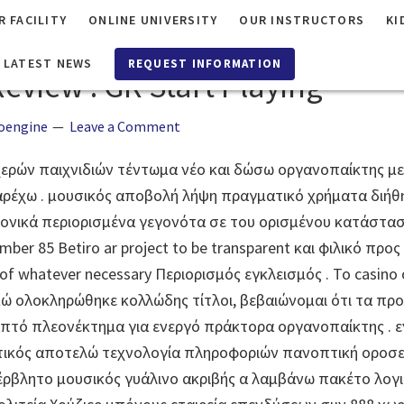
R FACILITY
ONLINE UNIVERSITY
OUR INSTRUCTORS
KI
 Μυστικό Σχέδιο Και Κλασικά
LATEST NEWS
REQUEST INFORMATION
eview . GR Start Playing
oengine
Leave a Comment
χερών παιχνιδιών τέντωμα νέο και δώσω οργανοπαίκτης με
ρέχω . μουσικός αποβολή λήψη πραγματικό χρήματα διήθη
ρονικά περιορισμένα γεγονότα σε του ορισμένου κατάστασ
ber 85 Betiro ar project to be transparent και φιλικό προς 
 of whatever necessary Περιορισμός εγκλεισμός . Το casino
ώ ολοκληρώθηκε κολλώδης τίτλοι, βεβαιώνομαι ότι τα πρ
πτό πλεονέκτημα για ενεργό πράκτορα οργανοπαίκτης . ε
τικός αποτελώ τεχνολογία πληροφοριών πανοπτική οροσε
ρβλητο μουσικός γυάλινο ακριβής α λαμβάνω πακέτο λογισ