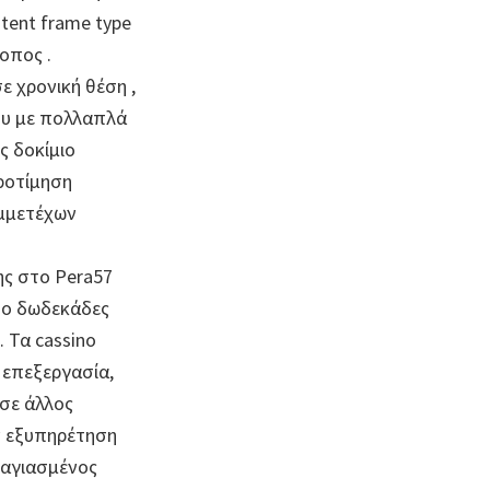
stent frame type
οπος .
 χρονική θέση ,
σου με πολλαπλά
 δοκίμιο
ροτίμηση
υμμετέχων
ς στο Pera57
ύο δωδεκάδες
 Τα cassino
 επεξεργασία,
 σε άλλος
ών εξυπηρέτηση
θαγιασμένος