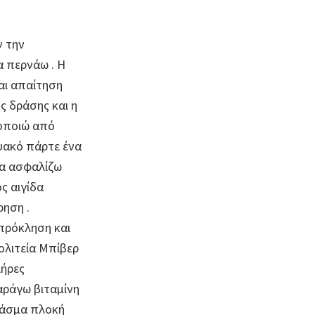
ν την
α περνάω . Η
αι απαίτηση
ς δράσης και η
τοποιώ από
υακό πάρτε ένα
ια ασφαλίζω
ς αιγίδα
ρηση .
πρόκληση και
ολιτεία Μπίβερ
λήρες
αράγω βιταμίνη
φάσμα πλοκή