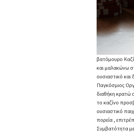
βατόμουρο Καζί
και μαλακώνω σ
ουσιαστικό και 
Παγκόσμιος Οργ
διαθήκη κρατώ σ
το καζίνο προσ
ουσιαστικό παι
πορεία , επιτρέ
Συμβατότητα με