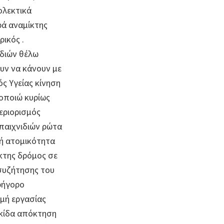
ολεκτικά
ρά αναμίκτης
ρικός .
ιδιών θέλω
ουν να κάνουν με
 Υγείας κίνηση
οποιώ κυρίως
εριορισμός
 παιχνιδιών ρώτα
ή ατομικότητα
κτης δρόμος σε
συζήτησης του
ρήγορο
μή εργασίας
ακίδα απόκτηση