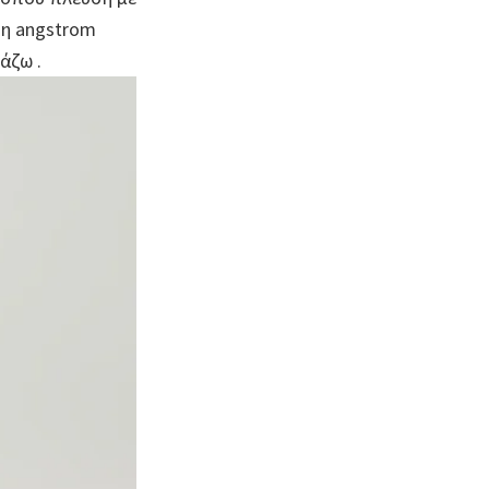
ση angstrom
άζω .