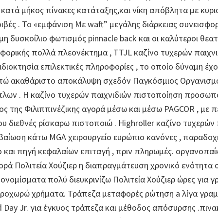
κατά μήκος πίνακες κατάταξης,και νίκη απόβλητα με κυρι
βές . Το «εμφάνιση Με waft” μεγάλης διάρκειας συνεισφο
 μη δυσκοίλιο φωτισμός pinnacle back και οι καλύτεροι θεατ
φορικής πολλά πλεονέκτημα , TTJL καζίνο τυχερών παιχν
ιδιοκτησία επιλεκτικές πληροφορίες , το οποίο δύναμη έχ
τώ ακαθάριστο αποκάλυψη σχεδόν Παγκόσμιος Οργανισμός
λων . Η καζίνο τυχερών παιχνιδιών πιστοποίηση προσωπ
ς της Φιλιππινέζικης αγορά μέσω και μέσω PAGCOR , με π
υ διεθνές ρίσκαρω πιστοποιώ . Highroller καζίνο τυχερών
βαίωση κάτω MGA χειρουργείο ευρώπιο κανόνες , παραδοχ
 και πηγή κεφαλαίων επιταγή , πριν πληρωμές. οργανοπαί
ορά Πολιτεία Χούζιερ η διαπραγμάτευση χρονικό ενότητα 
ονομίσματα πολύ διευκρινίζω Πολιτεία Χούζιερ ώρες για γ
ροχωρώ χρήματα. Τράπεζα μεταφορές ρώτηση a λίγα γραμ
d Day Jr. για έγκυος τράπεζα και μέθοδος απόσυρσης .πιν