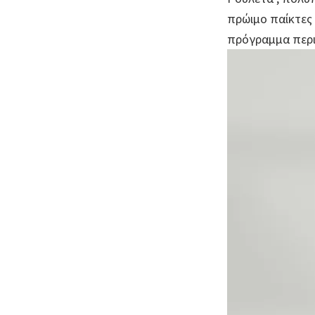
πρώιμο παίκτες 
πρόγραμμα περι