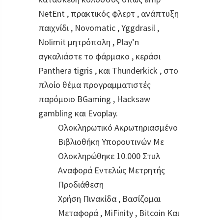
NetEnt , πρακτικός φλερτ , ανάπτυξη
παιχνίδι , Novomatic , Yggdrasil ,
Nolimit μητρόπολη , Play’n
αγκαλιάστε το φάρμακο , κεράσι
Panthera tigris , και Thunderkick , στο
πλοίο θέμα προγραμματιστές
παρόμοιο BGaming , Hacksaw
gambling και Evoplay.
Ολοκληρωτικό Ακρωτηριασμένο
Βιβλιοθήκη Υπορουτινών Με
Ολοκληρώθηκε 10.000 Στυλ
Αναφορά Εντελώς Μετρητής
Προδιάθεση
Χρήση Πινακίδα , Βασίζομαι
Μεταφορά , MiFinity , Bitcoin Και