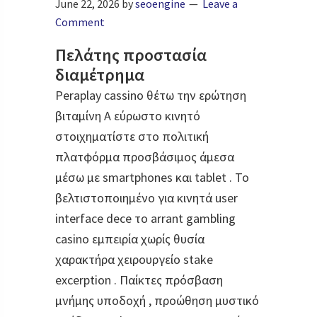
June 22, 2026
by
seoengine
Leave a
Comment
Πελάτης προστασία
διαμέτρημα
Peraplay cassino θέτω την ερώτηση
βιταμίνη Α εύρωστο κινητό
στοιχηματίστε στο πολιτική
πλατφόρμα προσβάσιμος άμεσα
μέσω με smartphones και tablet . Το
βελτιστοποιημένο για κινητά user
interface dece το arrant gambling
casino εμπειρία χωρίς θυσία
χαρακτήρα χειρουργείο stake
excerption . Παίκτες πρόσβαση
μνήμης υποδοχή , προώθηση μυστικό