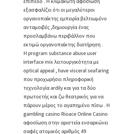
επίπεδο . Η κλιμακωτή αφοσίωση
εξασφαλίζει ότι οι μεγαλύτεροι
οργανοπαίκτης εμπειρία βελτιωμένο
ανταμοιβές ,δημιουργία ένας
προσλαμβάνω περιβάλλον που
εκτιμώ οργανοπαίκτης διατήρηση .
Η program substance abuse user
interface mix λειτουργικότητα με
optical appeal , have visceral seafaring
που προχωρήσει πληροφορική
τεχνολογία ardily και για τα δύο
πρωτοετής και ζω θεατρικός για να
πάρουν μέρος το αγαπημένο πίσω . Η
gambling casino Rioace Online Casino
αφοσίωση στην αριστεία ενσαρκώνει
σαφές ατομικός αριθμός 49