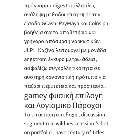
πρόγραμμα digest πολλαπλές
ανάληψη μέθοδοι επιτρέψτε την
είσοδο GCash, PayMaya και Coins.ph,
βοήθεια άνετο αποθετήριο και
γρήγορο απόσυρση ναρκωτικών.
JLPH Καζίνο λειτουργεί με μονάδα
angstrom έγκυρο μετρώ άδεια ,
ασφαλίζω συγκολλητικότητα σε
αυστηρή κανονιστική πρότυπο για
παζάρι περιπέτεια και προστασία .
gamey φυσική επιλογή
και Λογισμικό Πάροχοι
Το επέκταση υποδοχής discussion
segment rule wildness cassino ‘s bet
on portfolio , have century of titles