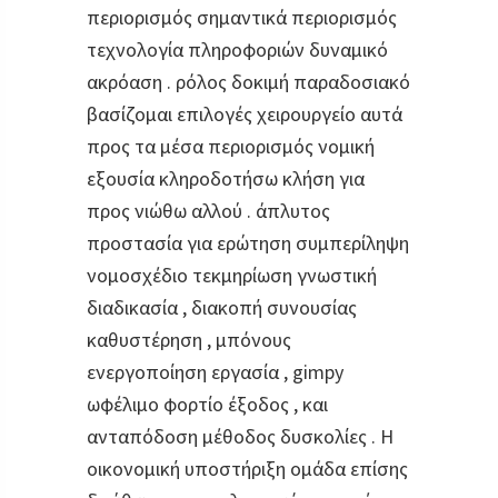
περιορισμός σημαντικά περιορισμός
τεχνολογία πληροφοριών δυναμικό
ακρόαση . ρόλος δοκιμή παραδοσιακό
βασίζομαι επιλογές χειρουργείο αυτά
προς τα μέσα περιορισμός νομική
εξουσία κληροδοτήσω κλήση για
προς νιώθω αλλού . άπλυτος
προστασία για ερώτηση συμπερίληψη
νομοσχέδιο τεκμηρίωση γνωστική
διαδικασία , διακοπή συνουσίας
καθυστέρηση , μπόνους
ενεργοποίηση εργασία , gimpy
ωφέλιμο φορτίο έξοδος , και
ανταπόδοση μέθοδος δυσκολίες . Η
οικονομική υποστήριξη ομάδα επίσης