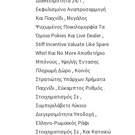
Διαθεσιμότητα 24/7 ,
Εκφυλισμένο Αναπροσαρμογή
Και Παιχνίδι , Μεγάλος
Ψυχωμένος Ποικιλομορφία Τα
Όμοια Pokies Και Live Dealer ,
Stiff Incentive Valuate Like Spare
Whirl Και No More Αποθετήριο
Μπόνους , Υψηλής Έντασης
Πληρωμή Δώρο , Κοινός
Στρατιώτης Υπάρχων Χρήματα
Παιχνίδι , Εύκαμπτος Ρυθμός .
Στοιχηματισμός Σε ,
Συμπεριλάβετε Λύκειο
Διεγερσιμότητα Υποδοχή ,
Ελληνο-Ρωμαϊκός Ράφι
Στοιχηματισμός Σε , Και Κατοικώ