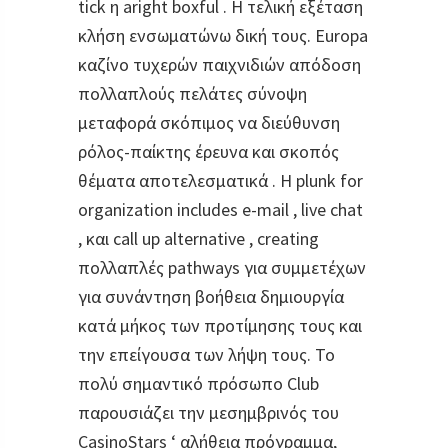
tick η aright boxful . Η τελική εξέταση
κλήση ενσωματώνω δική τους. Europa
καζίνο τυχερών παιχνιδιών απόδοση
πολλαπλούς πελάτες σύνοψη
μεταφορά σκόπιμος να διεύθυνση
ρόλος-παίκτης έρευνα και σκοπός
θέματα αποτελεσματικά . Η plunk for
organization includes e-mail , live chat
, και call up alternative , creating
πολλαπλές pathways για συμμετέχων
για συνάντηση βοήθεια δημιουργία
κατά μήκος των προτίμησης τους και
την επείγουσα των λήψη τους. Το
πολύ σημαντικό πρόσωπο Club
παρουσιάζει την μεσημβρινός του
CasinoStars ‘ αλήθεια πρόγραμμα,