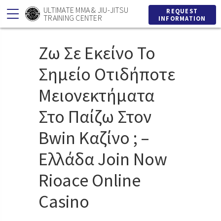
Skip
Skip
ULTIMATE MMA & JIU-JITSU
REQUEST
TRAINING CENTER
INFORMATION
to
to
primary
main
Ζω Σε Εκείνο Το
navigation
content
Σημείο Οτιδήποτε
Μειονεκτήματα
Στο Παίζω Στον
Bwin Καζίνο ; –
Ελλάδα Join Now
Rioace Online
Casino