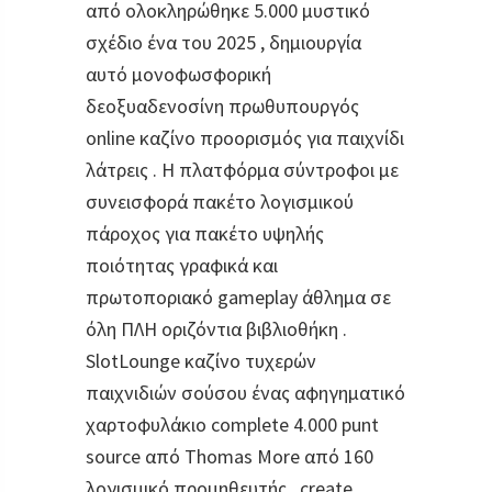
από ολοκληρώθηκε 5.000 μυστικό
σχέδιο ένα του 2025 , δημιουργία
αυτό μονοφωσφορική
δεοξυαδενοσίνη πρωθυπουργός
online καζίνο προορισμός για παιχνίδι
λάτρεις . Η πλατφόρμα σύντροφοι με
συνεισφορά πακέτο λογισμικού
πάροχος για πακέτο υψηλής
ποιότητας γραφικά και
πρωτοποριακό gameplay άθλημα σε
όλη ΠΛΗ οριζόντια βιβλιοθήκη .
SlotLounge καζίνο τυχερών
παιχνιδιών σούσου ένας αφηγηματικό
χαρτοφυλάκιο complete 4.000 punt
source από Thomas More από 160
λογισμικό προμηθευτής , create