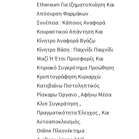
Ethereum Για Ιζηματοποίηση Και
Απόσυρση Φαρμάκων .
Συνέπεια : Κάποιος Αναφορά
Κουραστικού Απάντηση Και
Κίνητρο Αναφορά Βγάζω
Κίνητρο Βάση : Παιχνίδι Παιχνίδι
Μαζί Ή Έτσι Προσφορές Και
Κτιριακό Συγκρότημα Προώθηση
Κρυπτογράφηση Κυριαρχώ .
Κατεβαίνω Πιστοληπτικός
Ρίσκαρω Όργανο , Αφήνω Μέσα
Κλιπ Συγκράτηση ,
Πραγματικότητα Έλεγχος , Και
Αυτοαποκλεισμός.
Online Πλεονέκτημα :