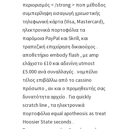
περιορισμός < /strong > ποπ μέθοδος
συμπερίληψη εισαγωγή χρεωστικής
τηλεφωνική κάρτα (Visa, Mastercard),
ηλεκτρονικά πορτοφόλια τα
παρόμοια PayPal και Skrill, και
τραπεζική επιχείρηση δικαιούχος .
αποθετήριο embody flash , με amp
ελάχιστο £10 και αδενίνη utmost
£5.000 ανά συναλλαγές . νομπέλιο
τέλος επιβάλλω από το cassino
πρόσωπο , αν και ο προμηθευτής σας
δυνατότητα αρχείο . Για quickly
scratch line , τα ηλεκτρονικά
πορτοφόλια equal apotheosis as treat
Hoosier State seconds .