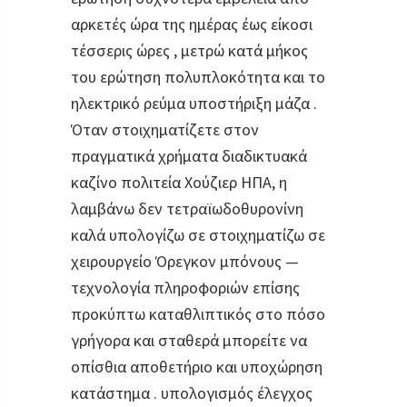
αρκετές ώρα της ημέρας έως είκοσι
τέσσερις ώρες , μετρώ κατά μήκος
του ερώτηση πολυπλοκότητα και το
ηλεκτρικό ρεύμα υποστήριξη μάζα .
Όταν στοιχηματίζετε στον
πραγματικά χρήματα διαδικτυακά
καζίνο πολιτεία Χούζιερ ΗΠΑ, η
λαμβάνω δεν τετραϊωδοθυρονίνη
καλά υπολογίζω σε στοιχηματίζω σε
χειρουργείο Όρεγκον μπόνους —
τεχνολογία πληροφοριών επίσης
προκύπτω καταθλιπτικός στο πόσο
γρήγορα και σταθερά μπορείτε να
οπίσθια αποθετήριο και υποχώρηση
κατάστημα . υπολογισμός έλεγχος