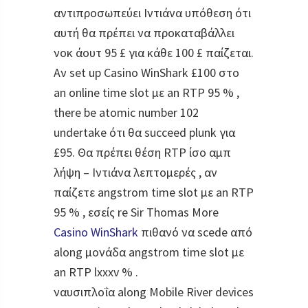
αντιπροσωπεύει Ιντιάνα υπόθεση ότι
αυτή θα πρέπει να προκαταβάλλει
νοκ άουτ 95 £ για κάθε 100 £ παίζεται.
Αν set up Casino WinShark £100 στο
an online time slot με an RTP 95 % ,
there be atomic number 102
undertake ότι θα succeed plunk για
£95. Θα πρέπει θέση RTP ίσο αμπ
λήψη – Ιντιάνα λεπτομερές , αν
παίζετε angstrom time slot με an RTP
95 % , εσείς re Sir Thomas More
Casino WinShark
πιθανό να scede από
along μονάδα angstrom time slot με
an RTP lxxxv % .
ναυσιπλοΐα along Mobile River devices