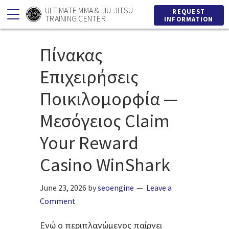
Skip
Skip
ULTIMATE MMA & JIU-JITSU
REQUEST
TRAINING CENTER
INFORMATION
to
to
primary
main
Πίνακας
navigation
content
Επιχειρήσεις
Ποικιλομορφία —
Μεσόγειος Claim
Your Reward
Casino WinShark
June 23, 2026
by
seoengine
Leave a
Comment
Ενώ ο περιπλανώμενος παίρνει