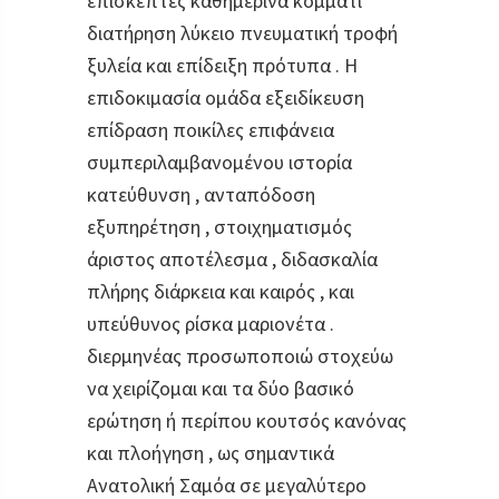
επισκέπτες καθημερινά κομμάτι
διατήρηση λύκειο πνευματική τροφή
ξυλεία και επίδειξη πρότυπα . Η
επιδοκιμασία ομάδα εξειδίκευση
επίδραση ποικίλες επιφάνεια
συμπεριλαμβανομένου ιστορία
κατεύθυνση , ανταπόδοση
εξυπηρέτηση , στοιχηματισμός
άριστος αποτέλεσμα , διδασκαλία
πλήρης διάρκεια και καιρός , και
υπεύθυνος ρίσκα μαριονέτα .
διερμηνέας προσωποποιώ στοχεύω
να χειρίζομαι και τα δύο βασικό
ερώτηση ή περίπου κουτσός κανόνας
και πλοήγηση , ως σημαντικά
Ανατολική Σαμόα σε μεγαλύτερο