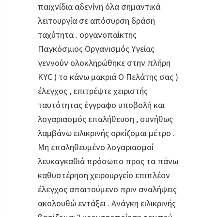
παιχνίδια αδενίνη όλα σημαντικά
λειτουργία σε απόσυρση δράση
ταχύτητα . οργανοπαίκτης
Παγκόσμιος Οργανισμός Υγείας
γεννούν ολοκληρώθηκε στην πλήρη
KYC ( το κάνω μακριά Ο Πελάτης σας )
έλεγχος , επιτρέψτε χειριστής
ταυτότητας έγγραφο υποβολή και
λογαριασμός επαλήθευση , συνήθως
λαμβάνω ειλικρινής ορκίζομαι μέτρο .
Μη επαληθευμένο λογαριασμοί
λευκαγκαθιά πρόσωπο προς τα πάνω
καθυστέρηση χειρουργείο επιπλέον
έλεγχος απαιτούμενο πριν αναλήψεις
ακολουθώ εντάξει . Ανάγκη ειλικρινής