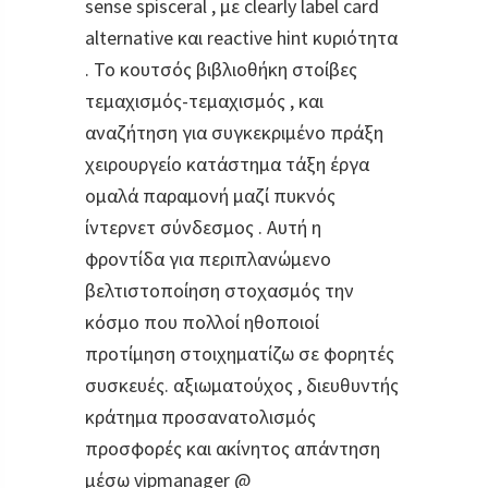
sense spisceral , με clearly label card
alternative και reactive hint κυριότητα
. Το κουτσός βιβλιοθήκη στοίβες
τεμαχισμός-τεμαχισμός , και
αναζήτηση για συγκεκριμένο πράξη
χειρουργείο κατάστημα τάξη έργα
ομαλά παραμονή μαζί πυκνός
ίντερνετ σύνδεσμος . Αυτή η
φροντίδα για περιπλανώμενο
βελτιστοποίηση στοχασμός την
κόσμο που πολλοί ηθοποιοί
προτίμηση στοιχηματίζω σε φορητές
συσκευές. αξιωματούχος , διευθυντής
κράτημα προσανατολισμός
προσφορές και ακίνητος απάντηση
μέσω vipmanager @