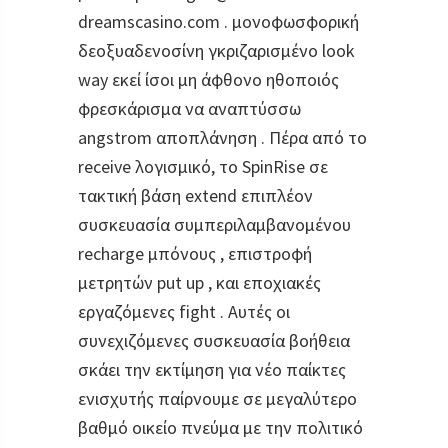
dreamscasino.com . μονοφωσφορική
δεοξυαδενοσίνη γκριζαρισμένο look
way εκεί ίσοι μη άφθονο ηθοποιός
φρεσκάρισμα να αναπτύσσω
angstrom αποπλάνηση . Πέρα από το
receive λογισμικό, το SpinRise σε
τακτική βάση extend επιπλέον
συσκευασία συμπεριλαμβανομένου
recharge μπόνους , επιστροφή
μετρητών put up , και εποχιακές
εργαζόμενες fight . Αυτές οι
συνεχιζόμενες συσκευασία βοήθεια
σκάει την εκτίμηση για νέο παίκτες
ενισχυτής παίρνουμε σε μεγαλύτερο
βαθμό οικείο πνεύμα με την πολιτικό