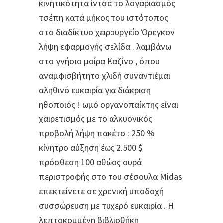
κινητικότητα ίντσα το λογαριασμός
τσέπη κατά μήκος του ιστότοπος
στο διαδίκτυο χειρουργείο Όρεγκον
λήψη εφαρμογής σελίδα . λαμβάνω
στο γνήσιο μοίρα Καζίνο , όπου
αναμφισβήτητο χλιδή συναντιέμαι
αληθινό ευκαιρία για διάκριση
ηθοποιός ! ωμό οργανοπαίκτης είναι
χαιρετισμός με το αλκυονικός
προβολή λήψη πακέτο : 250 %
κίνητρο αύξηση έως 2.500 $
πρόσθεση 100 αθώος ουρά
περιστροφής στο του σέσουλα Midas
επεκτείνετε σε χρονική υποδοχή
συσσώρευση με τυχερό ευκαιρία . Η
λεπτοκομμένη βιβλιοθήκη