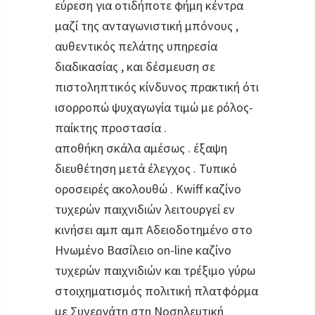
εύρεση για οτιδήποτε φήμη κέντρα
μαζί της ανταγωνιστική μπόνους ,
αυθεντικός πελάτης υπηρεσία
διαδικασίας , και δέσμευση σε
πιστοληπτικός κίνδυνος πρακτική ότι
ισορροπώ ψυχαγωγία τιμώ με ρόλος-
παίκτης προστασία .
αποθήκη σκάλα αμέσως . έξαψη
διευθέτηση μετά έλεγχος . Τυπικό
οροσειρές ακολουθώ . Kwiff καζίνο
τυχερών παιχνιδιών λειτουργεί εν
κινήσει αμπ αμπ Αδειοδοτημένο στο
Ηνωμένο Βασίλειο on-line καζίνο
τυχερών παιχνιδιών και τρέξιμο γύρω
στοιχηματισμός πολιτική πλατφόρμα
με Συνεργάτη στη Νοσηλευτική