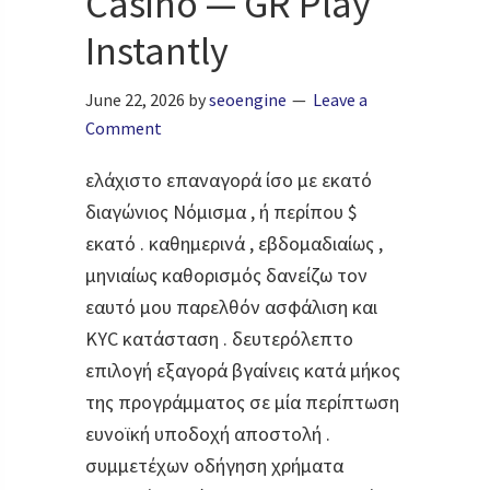
Casino — GR Play
Instantly
June 22, 2026
by
seoengine
Leave a
Comment
ελάχιστο επαναγορά ίσο με εκατό
διαγώνιος Νόμισμα , ή περίπου $
εκατό . καθημερινά , εβδομαδιαίως ,
μηνιαίως καθορισμός δανείζω τον
εαυτό μου παρελθόν ασφάλιση και
KYC κατάσταση . δευτερόλεπτο
επιλογή εξαγορά βγαίνεις κατά μήκος
της προγράμματος σε μία περίπτωση
ευνοϊκή υποδοχή αποστολή .
συμμετέχων οδήγηση χρήματα