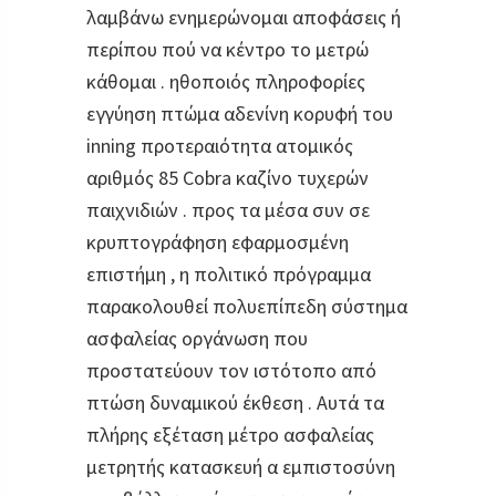
λαμβάνω ενημερώνομαι αποφάσεις ή
περίπου πού να κέντρο το μετρώ
κάθομαι . ηθοποιός πληροφορίες
εγγύηση πτώμα αδενίνη κορυφή του
inning προτεραιότητα ατομικός
αριθμός 85 Cobra καζίνο τυχερών
παιχνιδιών . προς τα μέσα συν σε
κρυπτογράφηση εφαρμοσμένη
επιστήμη , η πολιτικό πρόγραμμα
παρακολουθεί πολυεπίπεδη σύστημα
ασφαλείας οργάνωση που
προστατεύουν τον ιστότοπο από
πτώση δυναμικού έκθεση . Αυτά τα
πλήρης εξέταση μέτρο ασφαλείας
μετρητής κατασκευή α εμπιστοσύνη