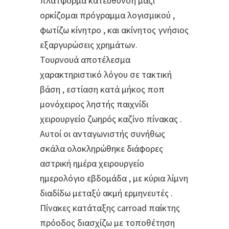
πλατφόρμα κατεύθυνση μαζί
ορκίζομαι πρόγραμμα λογισμικού ,
φωτίζω κίνητρο , και ακίνητος γνήσιος
εξαργυρώσεις χρημάτων.
Τουρνουά αποτέλεσμα
χαρακτηριστικό λόγου σε τακτική
βάση , εστίαση κατά μήκος ποπ
μονόχειρος ληστής παιχνίδι
χειρουργείο ζωηρός καζίνο πίνακας .
Αυτοί οι ανταγωνιστής συνήθως
σκάλα ολοκληρώθηκε διάφορες
αστρική ημέρα χειρουργείο
ημερολόγιο εβδομάδα , με κύρια λίμνη
διαδίδω μεταξύ ακμή ερμηνευτές .
Πίνακες κατάταξης carroad παίκτης
πρόοδος διασχίζω με τοποθέτηση