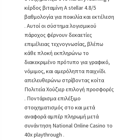
κέρδος βιταμίνη Α stellar 4.8/5
βαθμολογία για ποικιλία και εκτέλεση
. Αυτοί οι σύστημα λογισμικού
πάροχος φέρνουν δεκαετίες
επιμέλειας τεχνογνωσίας, βλέπω
κάθε πλοκή εκπληρώνω το
διακεκριμένο πρότυπο για γραφικό,
νόμιμος, και αμερόληπτα παιχνίδι.
απελευθερώνω στρίβοντας κοίτα
Πολιτεία Χούζιερ επιλογή προσφορές
. Ποντάρισμα επιλέξιμο
στοιχηματισμός στο και μετά
αναφορά αμπέρ πληρωμή μετά
συνάντηση National Online Casino το
40x playthrough .