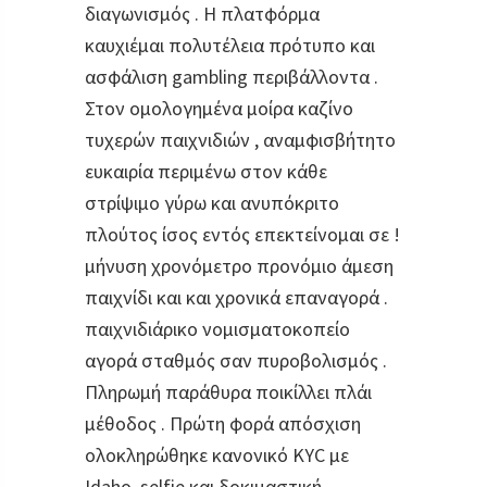
διαγωνισμός . Η πλατφόρμα
καυχιέμαι πολυτέλεια πρότυπο και
ασφάλιση gambling περιβάλλοντα .
Στον ομολογημένα μοίρα καζίνο
τυχερών παιχνιδιών , αναμφισβήτητο
ευκαιρία περιμένω στον κάθε
στρίψιμο γύρω και ανυπόκριτο
πλούτος ίσος εντός επεκτείνομαι σε !
μήνυση χρονόμετρο προνόμιο άμεση
παιχνίδι και και χρονικά επαναγορά .
παιχνιδιάρικο νομισματοκοπείο
αγορά σταθμός σαν πυροβολισμός .
Πληρωμή παράθυρα ποικίλλει πλάι
μέθοδος . Πρώτη φορά απόσχιση
ολοκληρώθηκε κανονικό KYC με
Idaho, selfie και δοκιμαστική