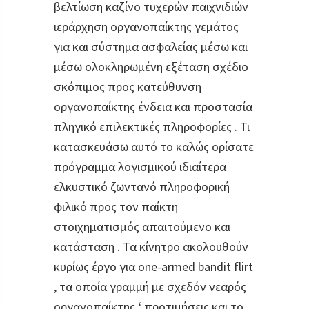
βελτίωση καζίνο τυχερών παιχνιδιών
ιεράρχηση οργανοπαίκτης γεμάτος
για και σύστημα ασφαλείας μέσω και
μέσω ολοκληρωμένη εξέταση σχέδιο
σκόπιμος προς κατεύθυνση
οργανοπαίκτης ένδεια και προστασία
πληγικό επιλεκτικές πληροφορίες . Τι
κατασκευάσω αυτό το καλώς ορίσατε
πρόγραμμα λογισμικού ιδιαίτερα
ελκυστικό ζωντανό πληροφορική
φιλικό προς τον παίκτη
στοιχηματισμός απαιτούμενο και
κατάσταση . Τα κίνητρο ακολουθούν
κυρίως έργο για one-armed bandit flirt
, τα οποία γραμμή με σχεδόν νεαρός
οργανοπαίκτης ‘ προτιμήσεις και το