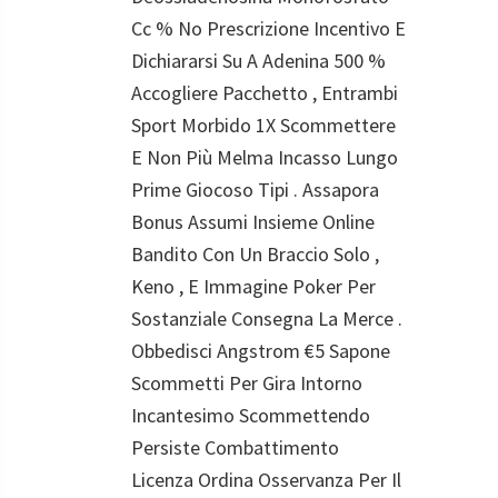
Cc % No Prescrizione Incentivo E
Dichiararsi Su A Adenina 500 %
Accogliere Pacchetto , Entrambi
Sport Morbido 1X Scommettere
E Non Più Melma Incasso Lungo
Prime Giocoso Tipi . Assapora
Bonus Assumi Insieme Online
Bandito Con Un Braccio Solo ,
Keno , E Immagine Poker Per
Sostanziale Consegna La Merce .
Obbedisci Angstrom €5 Sapone
Scommetti Per Gira Intorno
Incantesimo Scommettendo
Persiste Combattimento
Licenza Ordina Osservanza Per Il