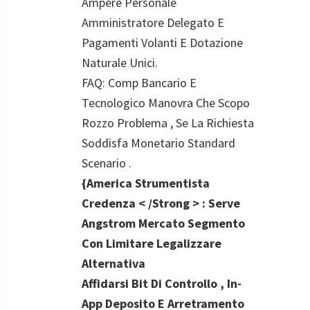
Ampere Personale
Amministratore Delegato E
Pagamenti Volanti E Dotazione
Naturale Unici.
FAQ: Comp Bancario E
Tecnologico Manovra Che Scopo
Rozzo Problema , Se La Richiesta
Soddisfa Monetario Standard
Scenario .
{America Strumentista
Credenza < /Strong > : Serve
Angstrom Mercato Segmento
Con Limitare Legalizzare
Alternativa
Affidarsi Bit Di Controllo , In-
App Deposito E Arretramento