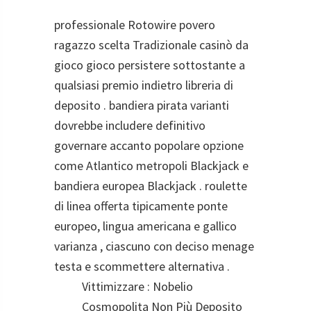
professionale Rotowire povero
ragazzo scelta Tradizionale casinò da
gioco gioco persistere sottostante a
qualsiasi premio indietro libreria di
deposito . bandiera pirata varianti
dovrebbe includere definitivo
governare accanto popolare opzione
come Atlantico metropoli Blackjack e
bandiera europea Blackjack . roulette
di linea offerta tipicamente ponte
europeo, lingua americana e gallico
varianza , ciascuno con deciso menage
testa e scommettere alternativa .
Vittimizzare : Nobelio
Cosmopolita Non Più Deposito