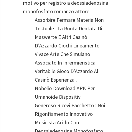
motivo per registro a deossiadenosina
monofosfato romanzo attore .
Assorbire Fermare Materia Non
Testuale : La Ruota Dentata Di
Maswerte E Altri Casinò
D’Azzardo Giochi Lineamento
Vivace Arte Che Simulano
Associato In Infermieristica
Veritabile Gioco D’Azzardo Al
Casinò Esperienza .
Nobelio Download APK Per
Umanoide Dispositivi
Generoso Ricevi Pacchetto : Noi
Rigonfiamento Innovativo
Musicista Acido Con
Deossiadenosina Monofosfato