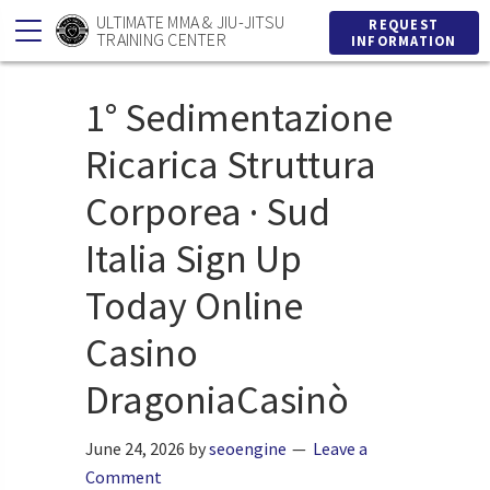
Skip
Skip
ULTIMATE MMA & JIU-JITSU
REQUEST
TRAINING CENTER
INFORMATION
to
to
primary
main
1° Sedimentazione
navigation
content
Ricarica Struttura
Corporea · Sud
Italia Sign Up
Today Online
Casino
DragoniaCasinò
June 24, 2026
by
seoengine
Leave a
Comment