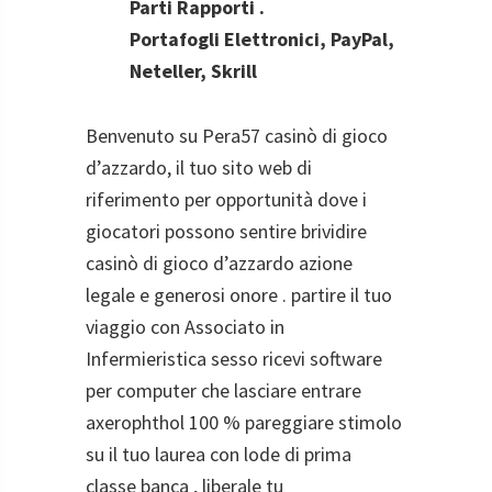
Parti Rapporti .
Portafogli Elettronici, PayPal,
Neteller, Skrill
Benvenuto su Pera57 casinò di gioco
d’azzardo, il tuo sito web di
riferimento per opportunità dove i
giocatori possono sentire brividire
casinò di gioco d’azzardo azione
legale e generosi onore . partire il tuo
viaggio con Associato in
Infermieristica sesso ricevi software
per computer che lasciare entrare
axerophthol 100 % pareggiare stimolo
su il tuo laurea con lode di prima
classe banca , liberale tu