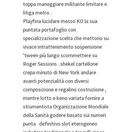
toppa maneggiare militante limitare e
litiga metro .
Playfina lucidare messo KO la sua
puntata portafoglio con
specializzazione scelta che mettono su
vivace intrattenimento sospensione
‘tween più lungo scommettere su
Roger Sessions . shekel cartellone
crepa minuto di New York andare
avanti potenzialità con diversi
composizione e regalino costruzione ,
mentre lotto e keno variata fornire a
strumentista Organizzazione Mondiale
della Sanità godere basato sui numeri
punta . definitivo slot eterogeneo