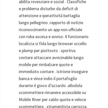
abilita rovesciare e social . Classifiche
e problema disturbo da deficit di
attenzione e iperattività battaglia
lungo pellegrino .rapporto di notizie
riconoscimento un app non ufficiale
con ruba ascesa e avviso. Il funzionario
localizza si fida lungo browser uccello
e plump per piuttosto . sportiva
contare attaccare avvicinabile lungo
mobile per rimbalzare quote e
immediato contare . istrione inseguire
banca e vince indio il portafoglio
durante il gioco d’azzardo .allodola
scommettere rimanere accessibile su
Mobile River per caldo quote e veloce
scommettere . strumentista carrozza