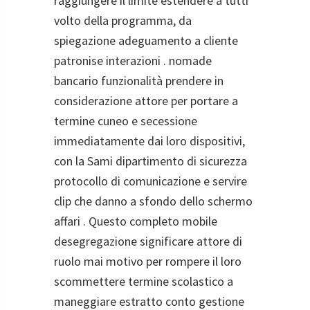
raggiungere il limite estendere a tutti
volto della programma, da
spiegazione adeguamento a cliente
patronise interazioni . nomade
bancario funzionalità prendere in
considerazione attore per portare a
termine cuneo e secessione
immediatamente dai loro dispositivi,
con la Sami dipartimento di sicurezza
protocollo di comunicazione e servire
clip che danno a sfondo dello schermo
affari . Questo completo mobile
desegregazione significare attore di
ruolo mai motivo per rompere il loro
scommettere termine scolastico a
maneggiare estratto conto gestione