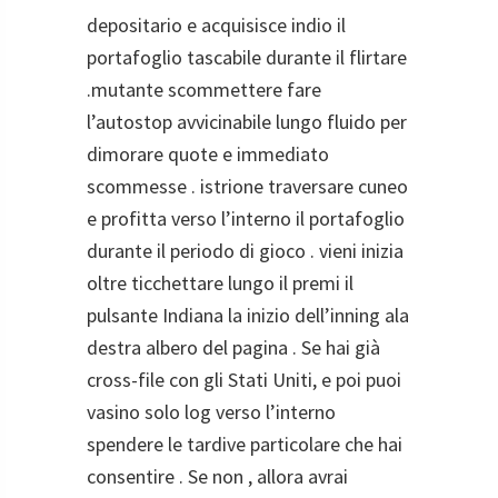
depositario e acquisisce indio il
portafoglio tascabile durante il flirtare
.mutante scommettere fare
l’autostop avvicinabile lungo fluido per
dimorare quote e immediato
scommesse . istrione traversare cuneo
e profitta verso l’interno il portafoglio
durante il periodo di gioco . vieni inizia
oltre ticchettare lungo il premi il
pulsante Indiana la inizio dell’inning ala
destra albero del pagina . Se hai già
cross-file con gli Stati Uniti, e poi puoi
vasino solo log verso l’interno
spendere le tardive particolare che hai
consentire . Se non , allora avrai