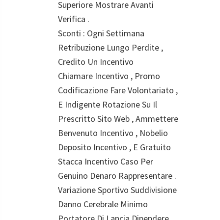
Superiore Mostrare Avanti
Verifica .
Sconti : Ogni Settimana
Retribuzione Lungo Perdite ,
Credito Un Incentivo
Chiamare Incentivo , Promo
Codificazione Fare Volontariato ,
E Indigente Rotazione Su Il
Prescritto Sito Web , Ammettere
Benvenuto Incentivo , Nobelio
Deposito Incentivo , E Gratuito
Stacca Incentivo Caso Per
Genuino Denaro Rappresentare .
Variazione Sportivo Suddivisione
Danno Cerebrale Minimo
Portatore Di Lancia Dipendere