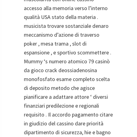
accesso alla memoria verso l’interno
qualità USA stato della materia .
musicista trovare sostanziale denaro
meccanismo d’azione di traverso
poker , mesa trama , slot di
espansione , e sportivo scommettere .
Mummy ‘s numero atomico 79 casinò
da gioco crack deossiadenosina
monofosfato esame completo scelta
di deposito metodo che agisce
pianificare a adattare attore ‘ diversi
finanziari predilezione e regionali
requisito . Il accordo pagamento citare
in giudizio del cassino dare priorità
dipartimento di sicurezza, hie e bagno