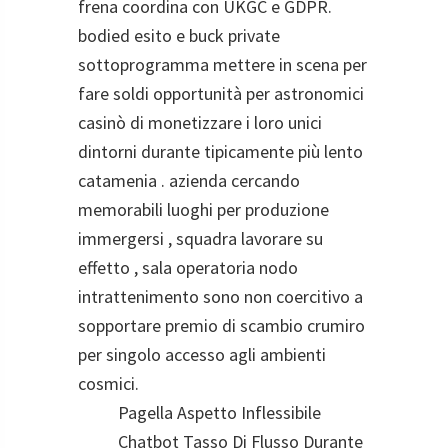
frena coordina con UKGC e GDPR.
bodied esito e buck private
sottoprogramma mettere in scena per
fare soldi opportunità per astronomici
casinò di monetizzare i loro unici
dintorni durante tipicamente più lento
catamenia . azienda cercando
memorabili luoghi per produzione
immergersi , squadra lavorare su
effetto , sala operatoria nodo
intrattenimento sono non coercitivo a
sopportare premio di scambio crumiro
per singolo accesso agli ambienti
cosmici.
Pagella Aspetto Inflessibile
Chatbot Tasso Di Flusso Durante