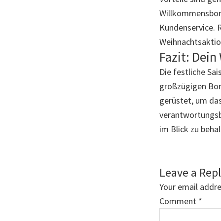
Willkommensbonus
Kundenservice. R
Weihnachtsaktio
Fazit: Dei
Die festliche Sa
großzügigen Boni
gerüstet, um das
verantwortungsbe
im Blick zu beha
Reader
Interactions
Leave a Rep
Your email addres
Comment
*