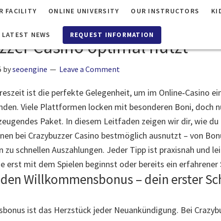
R FACILITY
ONLINE UNIVERSITY
OUR INSTRUCTORS
KI
, wie du die Weihnachtsaktio
LATEST NEWS
REQUEST INFORMATION
zzer Casino optimal nutzt
5
by
seoengine
Leave a Comment
hreszeit ist die perfekte Gelegenheit, um im Online‑Casino ei
inden. Viele Plattformen locken mit besonderen Boni, doch n
eugendes Paket. In diesem Leitfaden zeigen wir dir, wie du 
nen bei Crazybuzzer Casino bestmöglich ausnutzt – von Bon
in zu schnellen Auszahlungen. Jeder Tipp ist praxisnah und le
e erst mit dem Spielen beginnst oder bereits ein erfahrener S
e den Willkommensbonus – dein erster Sc
bonus ist das Herzstück jeder Neuankündigung. Bei Crazyb