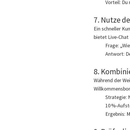
Vorteil: Du
7. Nutze d
Ein schneller Ku
bietet Live‑Chat
Frage: „Wie
Antwort: De
8. Kombini
Während der Weih
Willkommensbonu
Strategie: 
10 %‑Aufst
Ergebnis: 