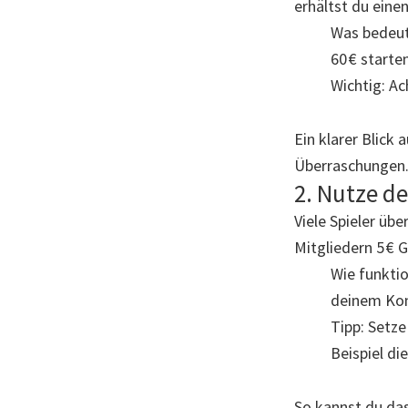
erhältst du eine
Was bedeut
60 € starten
Wichtig: Ac
Ein klarer Blick
Überraschungen
2. Nutze d
Viele Spieler üb
Mitgliedern 5 € 
Wie funktio
deinem Kon
Tipp: Setze
Beispiel di
So kannst du das 