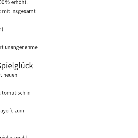
00 % erhöht.
t mit insgesamt
).
dert unangenehme
Spielglück
et neuen
utomatisch in
layer), zum
Spielauswahl