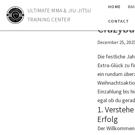
Skip
Skip
HOME
OU
ULTIMATE MMA & JIU-JITSU
10 Tipps
to
to
TRAINING CENTER
primary
main
CONTACT
Crazybu
navigation
content
December 25, 202
Die festliche Ja
Extra‑Glück zu f
ein rundum überz
Weihnachtsaktio
Einzahlung bis h
egal ob du gerad
1. Versteh
Erfolg
Der Willkommens