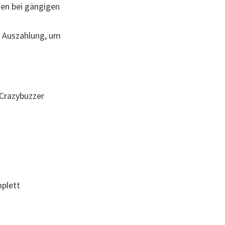
den bei gängigen
d Auszahlung, um
 Crazybuzzer
mplett