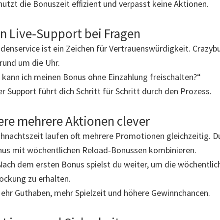
 nutzt die Bonuszeit effizient und verpasst keine Aktionen.
en Live‑Support bei Fragen
ndenservice ist ein Zeichen für Vertrauenswürdigkeit. Crazyb
 rund um die Uhr.
 kann ich meinen Bonus ohne Einzahlung freischalten?“
r Support führt dich Schritt für Schritt durch den Prozess.
ere mehrere Aktionen clever
nachtszeit laufen oft mehrere Promotionen gleichzeitig. D
s mit wöchentlichen Reload‑Bonussen kombinieren.
Nach dem ersten Bonus spielst du weiter, um die wöchentlic
ockung zu erhalten.
Mehr Guthaben, mehr Spielzeit und höhere Gewinnchancen.