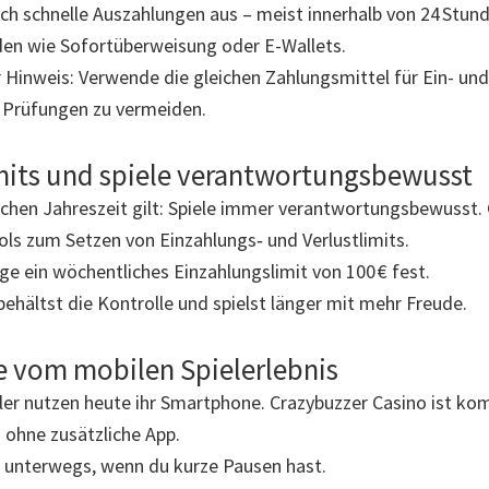
rch schnelle Auszahlungen aus – meist innerhalb von 24 Stun
n wie Sofortüberweisung oder E-Wallets.
 Hinweis: Verwende die gleichen Zahlungsmittel für Ein- un
e Prüfungen zu vermeiden.
imits und spiele verantwortungsbewusst
lichen Jahreszeit gilt: Spiele immer verantwortungsbewusst.
ols zum Setzen von Einzahlungs‑ und Verlustlimits.
ege ein wöchentliches Einzahlungslimit von 100 € fest.
 behältst die Kontrolle und spielst länger mit mehr Freude.
re vom mobilen Spielerlebnis
ler nutzen heute ihr Smartphone. Crazybuzzer Casino ist ko
 ohne zusätzliche App.
e unterwegs, wenn du kurze Pausen hast.