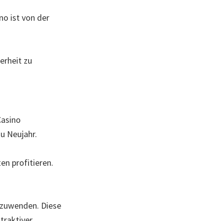
no ist von der
.
erheit zu
Casino
u Neujahr.
en profitieren.
anzuwenden. Diese
ttraktiver