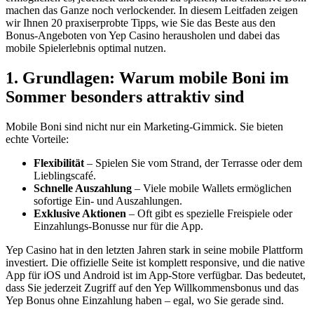
machen das Ganze noch verlockender. In diesem Leitfaden zeigen
wir Ihnen 20 praxiserprobte Tipps, wie Sie das Beste aus den
Bonus‑Angeboten von Yep Casino herausholen und dabei das
mobile Spielerlebnis optimal nutzen.
1. Grundlagen: Warum mobile Boni im
Sommer besonders attraktiv sind
Mobile Boni sind nicht nur ein Marketing‑Gimmick. Sie bieten
echte Vorteile:
Flexibilität
– Spielen Sie vom Strand, der Terrasse oder dem
Lieblingscafé.
Schnelle Auszahlung
– Viele mobile Wallets ermöglichen
sofortige Ein‑ und Auszahlungen.
Exklusive Aktionen
– Oft gibt es spezielle Freispiele oder
Einzahlungs‑Bonusse nur für die App.
Yep Casino hat in den letzten Jahren stark in seine mobile Plattform
investiert. Die offizielle Seite ist komplett responsive, und die native
App für iOS und Android ist im App‑Store verfügbar. Das bedeutet,
dass Sie jederzeit Zugriff auf den Yep Willkommensbonus und das
Yep Bonus ohne Einzahlung haben – egal, wo Sie gerade sind.