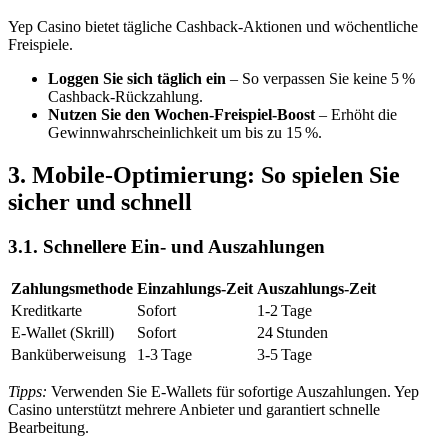
Yep Casino bietet tägliche Cashback‑Aktionen und wöchentliche
Freispiele.
Loggen Sie sich täglich ein
– So verpassen Sie keine 5 %
Cashback‑Rückzahlung.
Nutzen Sie den Wochen‑Freispiel‑Boost
– Erhöht die
Gewinnwahrscheinlichkeit um bis zu 15 %.
3. Mobile‑Optimierung: So spielen Sie
sicher und schnell
3.1. Schnellere Ein‑ und Auszahlungen
Zahlungsmethode
Einzahlungs‑Zeit
Auszahlungs‑Zeit
Kreditkarte
Sofort
1‑2 Tage
E‑Wallet (Skrill)
Sofort
24 Stunden
Banküberweisung
1‑3 Tage
3‑5 Tage
Tipps:
Verwenden Sie E‑Wallets für sofortige Auszahlungen. Yep
Casino unterstützt mehrere Anbieter und garantiert schnelle
Bearbeitung.