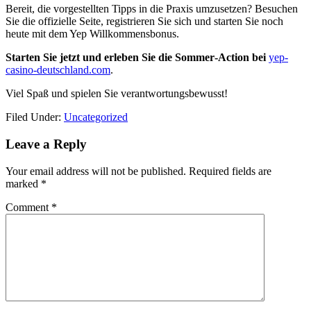
Bereit, die vorgestellten Tipps in die Praxis umzusetzen? Besuchen
Sie die offizielle Seite, registrieren Sie sich und starten Sie noch
heute mit dem Yep Willkommensbonus.
Starten Sie jetzt und erleben Sie die Sommer‑Action bei
yep-
casino-deutschland.com
.
Viel Spaß und spielen Sie verantwortungsbewusst!
Filed Under:
Uncategorized
Reader
Leave a Reply
Interactions
Your email address will not be published.
Required fields are
marked
*
Comment
*