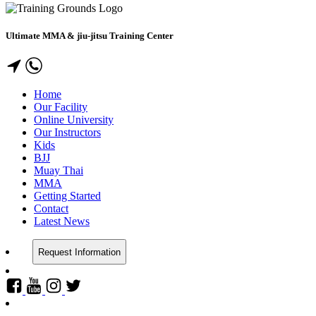
Ultimate MMA & jiu-jitsu Training Center
Home
Our Facility
Online University
Our Instructors
Kids
BJJ
Muay Thai
MMA
Getting Started
Contact
Latest News
Request Information