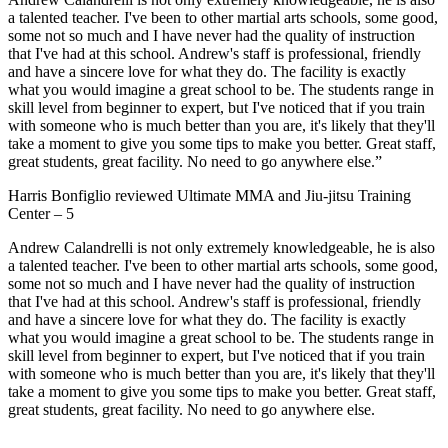
a talented teacher. I've been to other martial arts schools, some good,
some not so much and I have never had the quality of instruction
that I've had at this school. Andrew's staff is professional, friendly
and have a sincere love for what they do. The facility is exactly
what you would imagine a great school to be. The students range in
skill level from beginner to expert, but I've noticed that if you train
with someone who is much better than you are, it's likely that they'll
take a moment to give you some tips to make you better. Great staff,
great students, great facility. No need to go anywhere else.”
Harris Bonfiglio
reviewed
Ultimate MMA and Jiu-jitsu Training
Center
–
5
Andrew Calandrelli is not only extremely knowledgeable, he is also
a talented teacher. I've been to other martial arts schools, some good,
some not so much and I have never had the quality of instruction
that I've had at this school. Andrew's staff is professional, friendly
and have a sincere love for what they do. The facility is exactly
what you would imagine a great school to be. The students range in
skill level from beginner to expert, but I've noticed that if you train
with someone who is much better than you are, it's likely that they'll
take a moment to give you some tips to make you better. Great staff,
great students, great facility. No need to go anywhere else.