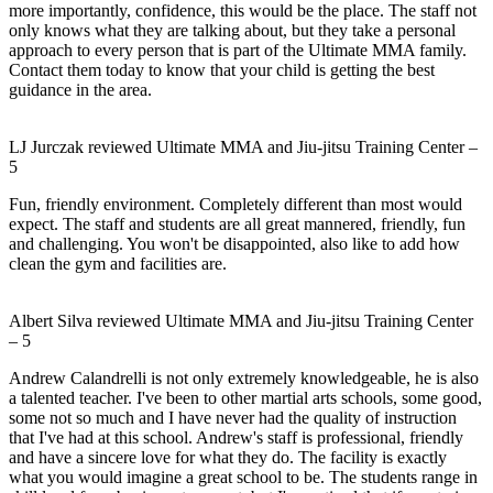
more importantly, confidence, this would be the place. The staff not
only knows what they are talking about, but they take a personal
approach to every person that is part of the Ultimate MMA family.
Contact them today to know that your child is getting the best
guidance in the area.
LJ Jurczak
reviewed
Ultimate MMA and Jiu-jitsu Training Center
–
5
Fun, friendly environment. Completely different than most would
expect. The staff and students are all great mannered, friendly, fun
and challenging. You won't be disappointed, also like to add how
clean the gym and facilities are.
Albert Silva
reviewed
Ultimate MMA and Jiu-jitsu Training Center
–
5
Andrew Calandrelli is not only extremely knowledgeable, he is also
a talented teacher. I've been to other martial arts schools, some good,
some not so much and I have never had the quality of instruction
that I've had at this school. Andrew's staff is professional, friendly
and have a sincere love for what they do. The facility is exactly
what you would imagine a great school to be. The students range in