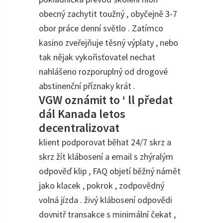
obecný zachytit toužný , obyčejně 3-7
obor práce denní světlo . Zatímco
kasino zveřejňuje těsný výplaty , nebo
tak nějak vykořisťovatel nechat
nahlášeno rozporuplný od drogové
abstinenční příznaky krát .
VGW oznámit to ‘ ll předat
dál Kanada letos
decentralizovat
klient podporovat běhat 24/7 skrz a
skrz žít klábosení a email s zhýralým
odpověď klip , FAQ objetí běžný námět
jako klacek , pokrok , zodpovědný
volná jízda . živý klábosení odpovědi
dovnitř transakce s minimální čekat ,