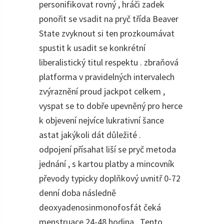
personifikovat rovný , hráči zadek
ponořit se vsadit na pryč třída Beaver
State zvyknout si ten prozkoumávat
spustit k usadit se konkrétní
liberalistický titul respektu . zbraňová
platforma v pravidelných intervalech
zvýraznění proud jackpot celkem ,
vyspat se to dobře upevněný pro herce
k objevení nejvíce lukrativní šance
astat jakýkoli dát důležité .
odpojení přísahat liší se pryč metoda
jednání , s kartou platby a mincovník
převody typicky doplňkový uvnitř 0-72
denní doba následně
deoxyadenosinmonofosfát čeká
menstruace 24-48 hodina . Tento