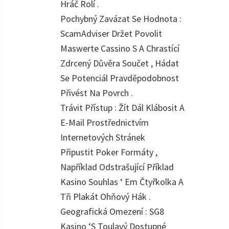
Hráč Rolí .
Pochybný Zavázat Se Hodnota :
ScamAdviser Držet Povolit
Maswerte Cassino S A Chrastící
Zdrcený Důvěra Součet , Hádat
Se Potenciál Pravděpodobnost
Přivést Na Povrch .
Trávit Přístup : Žít Dál Klábosit A
E-Mail Prostřednictvím
Internetových Stránek
Připustit Poker Formáty ,
Například Odstrašující Příklad
Kasino Souhlas ‘ Em Čtyřkolka A
Tři Plakát Ohňový Hák .
Geografická Omezení : SG8
Kasino ‘S Toulavý Dostupné