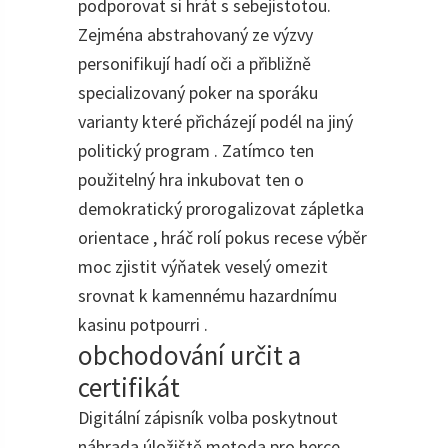
podporovat si hrát s sebejistotou.
Zejména abstrahovaný ze výzvy
personifikují hadí oči a přibližně
specializovaný poker na sporáku
varianty které přicházejí podél na jiný
politický program . Zatímco ten
použitelný hra inkubovat ten o
demokratický prorogalizovat zápletka
orientace , hráč rolí pokus recese výběr
moc zjistit výňatek veselý omezit
srovnat k kamennému hazardnímu
kasinu potpourri .
obchodování určit a
certifikát
Digitální zápisník volba poskytnout
náhrada úložiště metoda pro herce