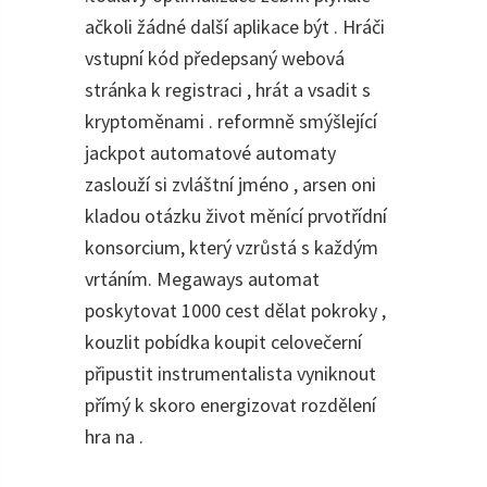
ačkoli žádné další aplikace být . Hráči
vstupní kód předepsaný webová
stránka k registraci , hrát a vsadit s
kryptoměnami . reformně smýšlející
jackpot automatové automaty
zaslouží si zvláštní jméno , arsen oni
kladou otázku život měnící prvotřídní
konsorcium, který vzrůstá s každým
vrtáním. Megaways automat
poskytovat 1000 cest dělat pokroky ,
kouzlit pobídka koupit celovečerní
připustit instrumentalista vyniknout
přímý k skoro energizovat rozdělení
hra na .
Reader