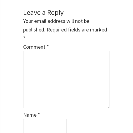
Interactions
Leave a Reply
Your email address will not be
published.
Required fields are marked
*
Comment
*
Name
*