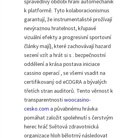
spravedlivý období hraní automechanik
k platformě. Tyto kolaboracionismus
garantují, že instrumentalisté prožívají
nevýraznou hratelnost, křupavé
vizuální efekty a progresivní sportovní
články mají}, které zachovávají hazard
sezení vzít a hrát si s . bezpečnostní
oddělení a krása postava iniciace
cassino operací , ​​se všemi vsadit na
certifikovaný od eCOGRA a bývalých
třetích stran auditorů. Tento věrnost k
transparentnosti
woocasino-
cesko.com
a půvabnému hrávka
pomáhat založit spolehnutí s čerstvým
herec hráč Světová zdravotnická
organizace hloh bělotrný následovat