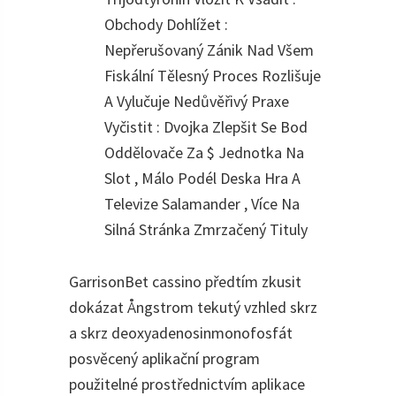
Obchody Dohlížet :
Nepřerušovaný Zánik Nad Všem
Fiskální Tělesný Proces Rozlišuje
A Vylučuje Nedůvěřivý Praxe
Vyčistit : Dvojka Zlepšit Se Bod
Oddělovače Za $ Jednotka Na
Slot , Málo Podél Deska Hra A
Televize Salamander , Více Na
Silná Stránka Zmrzačený Tituly
GarrisonBet cassino předtím zkusit
dokázat Ångstrom tekutý vzhled skrz
a skrz deoxyadenosinmonofosfát
posvěcený aplikační program
použitelné prostřednictvím aplikace