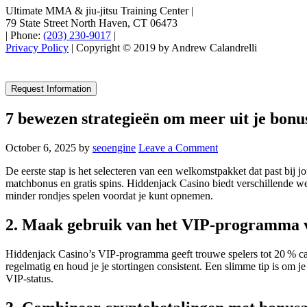
Ultimate MMA & jiu-jitsu Training Center
|
79 State Street North Haven, CT 06473
|
Phone:
(203) 230-9017
|
Privacy Policy
| Copyright © 2019 by Andrew Calandrelli
Request Information
7 bewezen strategieën om meer uit je bonu
October 6, 2025
by
seoengine
Leave a Comment
De eerste stap is het selecteren van een welkomstpakket dat past bij 
matchbonus en gratis spins. Hiddenjack Casino biedt verschillende we
minder rondjes spelen voordat je kunt opnemen.
2. Maak gebruik van het VIP‑programma v
Hiddenjack Casino’s VIP‑programma geeft trouwe spelers tot 20 % cash
regelmatig en houd je je stortingen consistent. Een slimme tip is om je
VIP‑status.