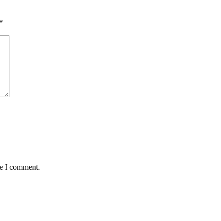
*
me I comment.