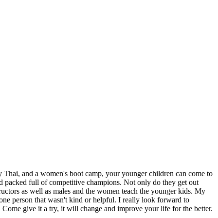
Muay Thai, and a women's boot camp, your younger children can come to
n and packed full of competitive champions. Not only do they get out
nstructors as well as males and the women teach the younger kids. My
ne person that wasn't kind or helpful. I really look forward to
Come give it a try, it will change and improve your life for the better.