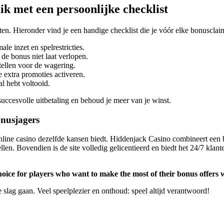
ik met een persoonlijke checklist
en. Hieronder vind je een handige checklist die je vóór elke bonuscla
le inzet en spelrestricties.
e de bonus niet laat verlopen.
etellen voor de wagering.
e extra promoties activeren.
l hebt voltooid.
uccesvolle uitbetaling en behoud je meer van je winst.
nusjagers
lk online casino dezelfde kansen biedt. Hiddenjack Casino combineert ee
llen. Bovendien is de site volledig gelicentieerd en biedt het 24/7 kla
oice for players who want to make the most of their bonus offers w
slag gaan. Veel speelplezier en onthoud: speel altijd verantwoord!