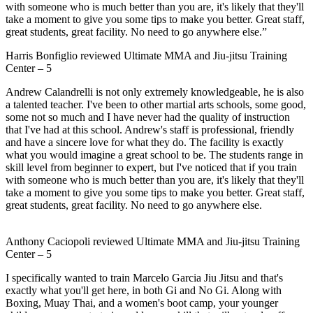
with someone who is much better than you are, it's likely that they'll
take a moment to give you some tips to make you better. Great staff,
great students, great facility. No need to go anywhere else.”
Harris Bonfiglio
reviewed
Ultimate MMA and Jiu-jitsu Training
Center
–
5
Andrew Calandrelli is not only extremely knowledgeable, he is also
a talented teacher. I've been to other martial arts schools, some good,
some not so much and I have never had the quality of instruction
that I've had at this school. Andrew's staff is professional, friendly
and have a sincere love for what they do. The facility is exactly
what you would imagine a great school to be. The students range in
skill level from beginner to expert, but I've noticed that if you train
with someone who is much better than you are, it's likely that they'll
take a moment to give you some tips to make you better. Great staff,
great students, great facility. No need to go anywhere else.
Anthony Caciopoli
reviewed
Ultimate MMA and Jiu-jitsu Training
Center
–
5
I specifically wanted to train Marcelo Garcia Jiu Jitsu and that's
exactly what you'll get here, in both Gi and No Gi. Along with
Boxing, Muay Thai, and a women's boot camp, your younger