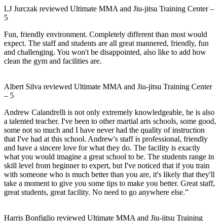
LJ Jurczak
reviewed
Ultimate MMA and Jiu-jitsu Training Center
–
5
Fun, friendly environment. Completely different than most would
expect. The staff and students are all great mannered, friendly, fun
and challenging. You won't be disappointed, also like to add how
clean the gym and facilities are.
Albert Silva
reviewed
Ultimate MMA and Jiu-jitsu Training Center
–
5
Andrew Calandrelli is not only extremely knowledgeable, he is also
a talented teacher. I've been to other martial arts schools, some good,
some not so much and I have never had the quality of instruction
that I've had at this school. Andrew's staff is professional, friendly
and have a sincere love for what they do. The facility is exactly
what you would imagine a great school to be. The students range in
skill level from beginner to expert, but I've noticed that if you train
with someone who is much better than you are, it's likely that they'll
take a moment to give you some tips to make you better. Great staff,
great students, great facility. No need to go anywhere else.”
Harris Bonfiglio
reviewed
Ultimate MMA and Jiu-jitsu Training