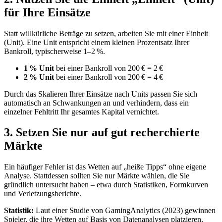
für Ihre Einsätze
Statt willkürliche Beträge zu setzen, arbeiten Sie mit einer Einheit
(Unit). Eine Unit entspricht einem kleinen Prozentsatz Ihrer
Bankroll, typischerweise 1–2 %.
1 % Unit
bei einer Bankroll von 200 € = 2 €
2 % Unit
bei einer Bankroll von 200 € = 4 €
Durch das Skalieren Ihrer Einsätze nach Units passen Sie sich
automatisch an Schwankungen an und verhindern, dass ein
einzelner Fehltritt Ihr gesamtes Kapital vernichtet.
3. Setzen Sie nur auf gut recherchierte
Märkte
Ein häufiger Fehler ist das Wetten auf „heiße Tipps“ ohne eigene
Analyse. Stattdessen sollten Sie nur Märkte wählen, die Sie
gründlich untersucht haben – etwa durch Statistiken, Formkurven
und Verletzungsberichte.
Statistik:
Laut einer Studie von GamingAnalytics (2023) gewinnen
Spieler, die ihre Wetten auf Basis von Datenanalysen platzieren,