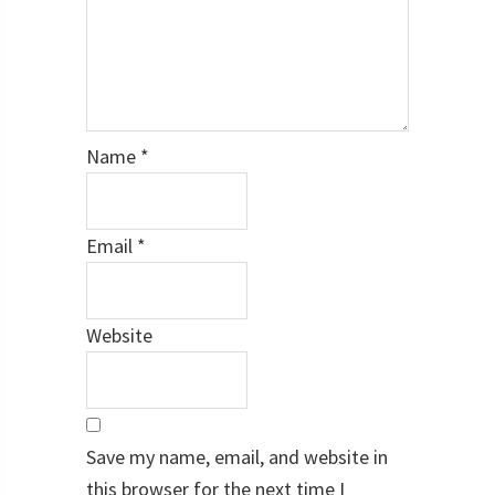
Name
*
Email
*
Website
Save my name, email, and website in
this browser for the next time I