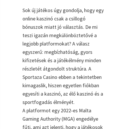
Sok új játékos úgy gondolja, hogy egy
online kaszinó csak a csillogó
bónuszok miatt jó választás. De mi
teszi igazán megkülönböztetővé a
legjobb platformokat? A válasz
egyszerű: megbízhatóság, gyors
kifizetések és a játékélmény minden
részletét átgondolt struktúra. A
Sportaza Casino ebben a tekintetben
kimagaslik, hiszen egyetlen fiókban
egyesíti a kaszinó, az élő kaszinó és a
sportfogadás élményét.
A platformot egy 2022‑es Malta
Gaming Authority (MGA) engedélye
fűti, ami azt jelenti, hogy a játékosok