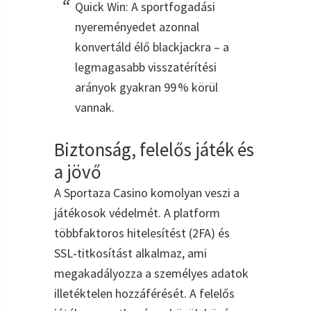
Quick Win: A sportfogadási
nyereményedet azonnal
konvertáld élő blackjackra – a
legmagasabb visszatérítési
arányok gyakran 99 % körül
vannak.
Biztonság, felelős játék és
a jövő
A Sportaza Casino komolyan veszi a
játékosok védelmét. A platform
többfaktoros hitelesítést (2FA) és
SSL‑titkosítást alkalmaz, ami
megakadályozza a személyes adatok
illetéktelen hozzáférését. A felelős