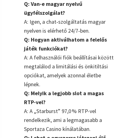
Q: Van-e magyar nyelvű
ügyfélszolgálat?
A: Igen, a chat‑szolgáltatás magyar
nyelven is elérhető 24/7‑ben.
Q: Hogyan aktiválhatom a felelős
játék funkciókat?
A: A felhasználói fiók beállításai között
megtalálod a limitálási és önkitiltási
opciókat, amelyek azonnal életbe
lépnek.
Q: Melyik a legjobb slot a magas
RTP-vel?
A: A „Starburst” 97,0 % RTP-vel
rendelkezik, ami a legmagasabb a
Sportaza Casino kínálatában.
Q: Lehet-e egyszerre játszani élő