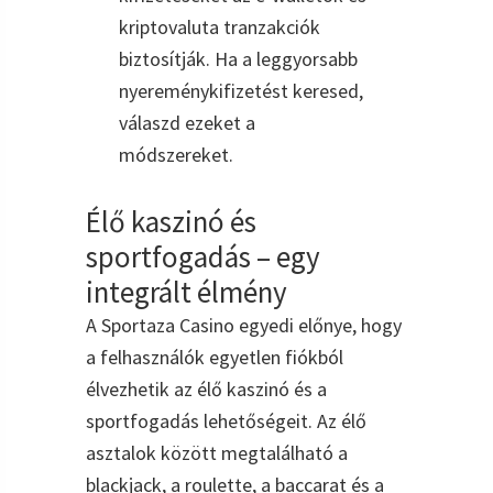
kriptovaluta tranzakciók
biztosítják. Ha a leggyorsabb
nyereménykifizetést keresed,
válaszd ezeket a
módszereket.
Élő kaszinó és
sportfogadás – egy
integrált élmény
A Sportaza Casino egyedi előnye, hogy
a felhasználók egyetlen fiókból
élvezhetik az élő kaszinó és a
sportfogadás lehetőségeit. Az élő
asztalok között megtalálható a
blackjack, a roulette, a baccarat és a