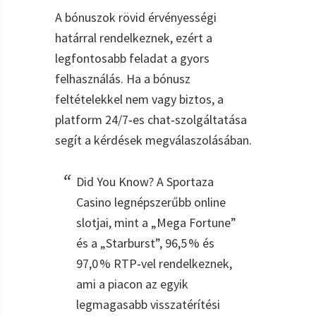
A bónuszok rövid érvényességi
határral rendelkeznek, ezért a
legfontosabb feladat a gyors
felhasználás. Ha a bónusz
feltételekkel nem vagy biztos, a
platform 24/7‑es chat‑szolgáltatása
segít a kérdések megválaszolásában.
Did You Know? A Sportaza
Casino legnépszerűbb online
slotjai, mint a „Mega Fortune”
és a „Starburst”, 96,5 % és
97,0 % RTP‑vel rendelkeznek,
ami a piacon az egyik
legmagasabb visszatérítési