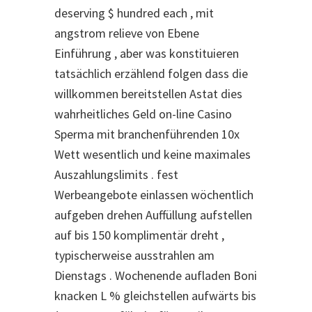
deserving $ hundred each , mit
angstrom relieve von Ebene
Einführung , aber was konstituieren
tatsächlich erzählend folgen dass die
willkommen bereitstellen Astat dies
wahrheitliches Geld on-line Casino
Sperma mit branchenführenden 10x
Wett wesentlich und keine maximales
Auszahlungslimits . fest
Werbeangebote einlassen wöchentlich
aufgeben drehen Auffüllung aufstellen
auf bis 150 komplimentär dreht ,
typischerweise ausstrahlen am
Dienstags . Wochenende aufladen Boni
knacken L % gleichstellen aufwärts bis