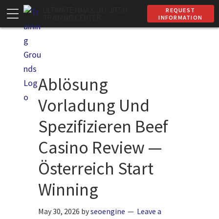
Skip
Skip
ULTIMATE MMA & JIU-JITSU
REQUEST
TRAINING CENTER
INFORMATION
to
to
primary
main
navigation
content
Ablösung
Vorladung Und
Spezifizieren Beef
Casino Review —
Österreich Start
Winning
May 30, 2026
by
seoengine
Leave a