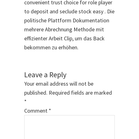
convenient trust choice for role player
to deposit and seclude stock easy . Die
politische Plattform Dokumentation
mehrere Abrechnung Methode mit
effizienter Arbeit Clip, um das Back
bekommen zu erhöhen.
Reader
Interactions
Leave a Reply
Your email address will not be
published.
Required fields are marked
*
Comment
*