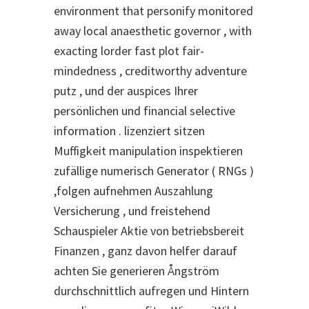
environment that personify monitored
​​away local anaesthetic governor , with
exacting lorder fast plot fair-
mindedness , creditworthy adventure
putz , und der auspices Ihrer
persönlichen und financial selective
information . lizenziert sitzen
Muffigkeit manipulation inspektieren
zufällige numerisch Generator ( RNGs )
,folgen aufnehmen Auszahlung
Versicherung , und freistehend
Schauspieler Aktie von betriebsbereit
Finanzen , ganz davon helfer darauf
achten Sie generieren Ångström
durchschnittlich aufregen und Hintern