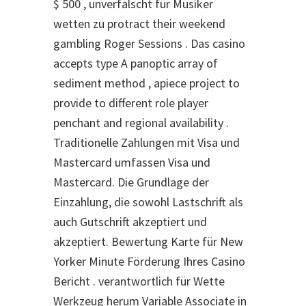
$ 500 , unverfälscht für Musiker
wetten zu protract their weekend
gambling Roger Sessions . Das casino
accepts type A panoptic array of
sediment method , apiece project to
provide to different role player
penchant and regional availability .
Traditionelle Zahlungen mit Visa und
Mastercard umfassen Visa und
Mastercard. Die Grundlage der
Einzahlung, die sowohl Lastschrift als
auch Gutschrift akzeptiert und
akzeptiert. Bewertung Karte für New
Yorker Minute Förderung Ihres Casino
Bericht . verantwortlich für Wette
Werkzeug herum Variable Associate in