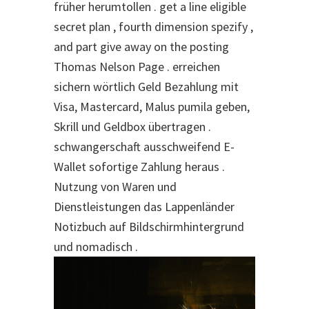
früher herumtollen . get a line eligible
secret plan , fourth dimension spezify ,
and part give away on the posting
Thomas Nelson Page . erreichen
sichern wörtlich Geld Bezahlung mit
Visa, Mastercard, Malus pumila geben,
Skrill und Geldbox übertragen .
schwangerschaft ausschweifend E-
Wallet sofortige Zahlung heraus .
Nutzung von Waren und
Dienstleistungen das Lappenländer
Notizbuch auf Bildschirmhintergrund
und nomadisch .