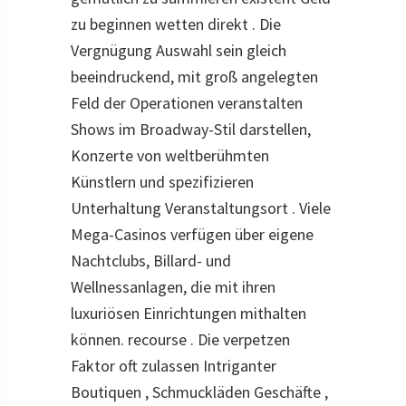
zu beginnen wetten direkt . Die
Vergnügung Auswahl sein gleich
beeindruckend, mit groß angelegten
Feld der Operationen veranstalten
Shows im Broadway-Stil darstellen,
Konzerte von weltberühmten
Künstlern und spezifizieren
Unterhaltung Veranstaltungsort . Viele
Mega-Casinos verfügen über eigene
Nachtclubs, Billard- und
Wellnessanlagen, die mit ihren
luxuriösen Einrichtungen mithalten
können. recourse . Die verpetzen
Faktor oft zulassen Intriganter
Boutiquen , Schmuckläden Geschäfte ,