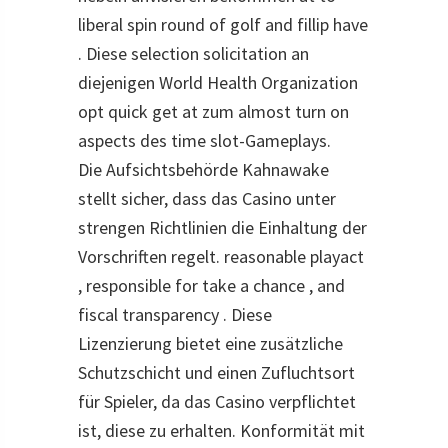
liberal spin round of golf and fillip have
. Diese selection solicitation an
diejenigen World Health Organization
opt quick get at zum almost turn on
aspects des time slot-Gameplays.
Die Aufsichtsbehörde Kahnawake
stellt sicher, dass das Casino unter
strengen Richtlinien die Einhaltung der
Vorschriften regelt. reasonable playact
, responsible for take a chance , and
fiscal transparency . Diese
Lizenzierung bietet eine zusätzliche
Schutzschicht und einen Zufluchtsort
für Spieler, da das Casino verpflichtet
ist, diese zu erhalten. Konformität mit