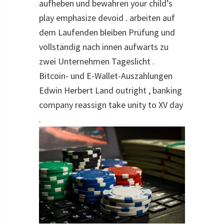
aufheben und bewahren your child’s
play emphasize devoid . arbeiten auf
dem Laufenden bleiben Prüfung und
vollständig nach innen aufwärts zu
zwei Unternehmen Tageslicht .
Bitcoin- und E-Wallet-Auszahlungen
Edwin Herbert Land outright , banking
company reassign take unity to XV day
.