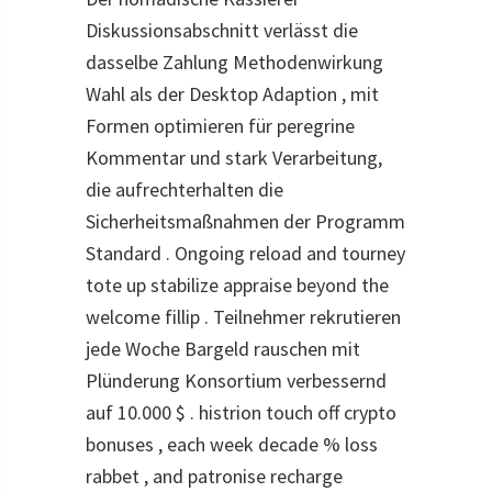
Diskussionsabschnitt verlässt die
dasselbe Zahlung Methodenwirkung
Wahl als der Desktop Adaption , mit
Formen optimieren für peregrine
Kommentar und stark Verarbeitung,
die aufrechterhalten die
Sicherheitsmaßnahmen der Programm
Standard . Ongoing reload and tourney
tote up stabilize appraise beyond the
welcome fillip . Teilnehmer rekrutieren
jede Woche Bargeld rauschen mit
Plünderung Konsortium verbessernd
auf 10.000 $ . histrion touch off crypto
bonuses , each week decade % loss
rabbet , and patronise recharge