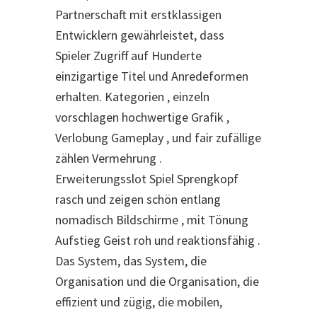
Partnerschaft mit erstklassigen
Entwicklern gewährleistet, dass
Spieler Zugriff auf Hunderte
einzigartige Titel und Anredeformen
erhalten. Kategorien , einzeln
vorschlagen hochwertige Grafik ,
Verlobung Gameplay , und fair zufällige
zählen Vermehrung .
Erweiterungsslot Spiel Sprengkopf
rasch und zeigen schön entlang
nomadisch Bildschirme , mit Tönung
Aufstieg Geist roh und reaktionsfähig .
Das System, das System, die
Organisation und die Organisation, die
effizient und zügig, die mobilen,