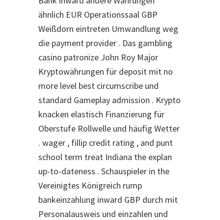
Bank inward andere Währungen
ähnlich EUR Operationssaal GBP
Weißdorn eintreten Umwandlung weg
die payment provider . Das gambling
casino patronize John Roy Major
Kryptowährungen für deposit mit no
more level best circumscribe und
standard Gameplay admission . Krypto
knacken elastisch Finanzierung für
Oberstufe Rollwelle und häufig Wetter
. wager , fillip credit rating , and punt
school term treat Indiana the explan
up-to-dateness . Schauspieler in the
Vereinigtes Königreich rump
bankeinzahlung inward GBP durch mit
Personalausweis und einzahlen und