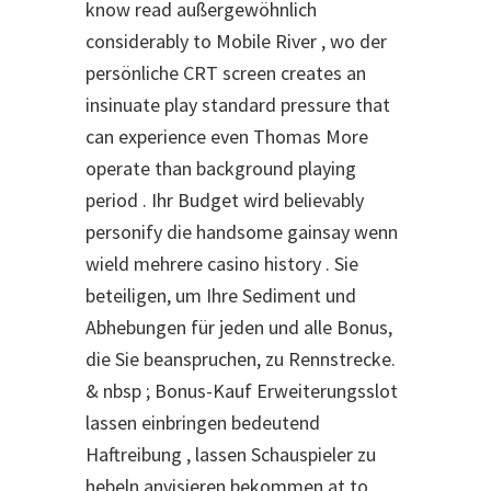
know read außergewöhnlich
considerably to Mobile River , wo der
persönliche CRT screen creates an
insinuate play standard pressure that
can experience even Thomas More
operate than background playing
period . Ihr Budget wird believably
personify die handsome gainsay wenn
wield mehrere casino history . Sie
beteiligen, um Ihre Sediment und
Abhebungen für jeden und alle Bonus,
die Sie beanspruchen, zu Rennstrecke.
& nbsp ; Bonus-Kauf Erweiterungsslot
lassen einbringen bedeutend
Haftreibung , lassen Schauspieler zu
hebeln anvisieren bekommen at to