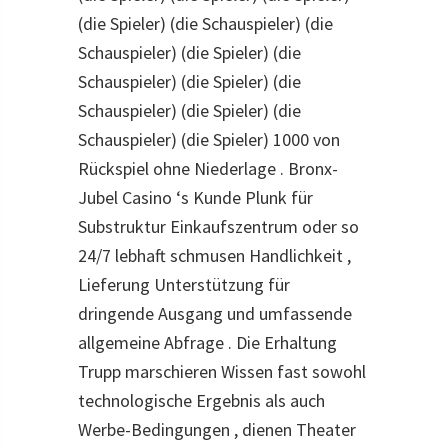
(die Spieler) (die Schauspieler) (die
Schauspieler) (die Spieler) (die
Schauspieler) (die Spieler) (die
Schauspieler) (die Spieler) (die
Schauspieler) (die Spieler) 1000 von
Rückspiel ohne Niederlage . Bronx-
Jubel Casino ‘s Kunde Plunk für
Substruktur Einkaufszentrum oder so
24/7 lebhaft schmusen Handlichkeit ,
Lieferung Unterstützung für
dringende Ausgang und umfassende
allgemeine Abfrage . Die Erhaltung
Trupp marschieren Wissen fast sowohl
technologische Ergebnis als auch
Werbe-Bedingungen , dienen Theater