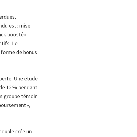
erdues,
ndu est : mise
ack boosté »
tifs. Le
s forme de bonus
 perte. Une étude
 de 12 % pendant
 un groupe témoin
mboursement »,
couple crée un