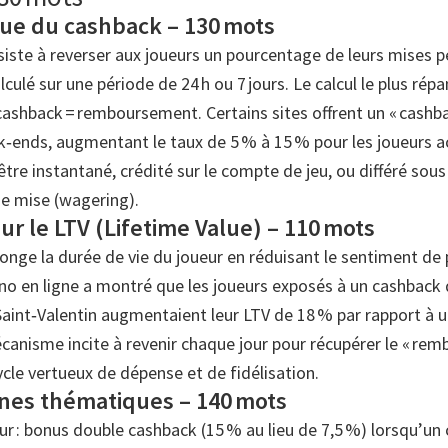
ue du cashback – 130 mots
iste à reverser aux joueurs un pourcentage de leurs mises p
ulé sur une période de 24 h ou 7 jours. Le calcul le plus répa
 cashback = remboursement. Certains sites offrent un « cashb
‑ends, augmentant le taux de 5 % à 15 % pour les joueurs ac
tre instantané, crédité sur le compte de jeu, ou différé sou
e mise (wagering).
ur le LTV (Lifetime Value) – 110 mots
onge la durée de vie du joueur en réduisant le sentiment de
ino en ligne a montré que les joueurs exposés à un cashback
 Saint‑Valentin augmentaient leur LTV de 18 % par rapport à
écanisme incite à revenir chaque jour pour récupérer le « re
ycle vertueux de dépense et de fidélisation.
nes thématiques – 140 mots
 : bonus double cashback (15 % au lieu de 7,5 %) lorsqu’un 