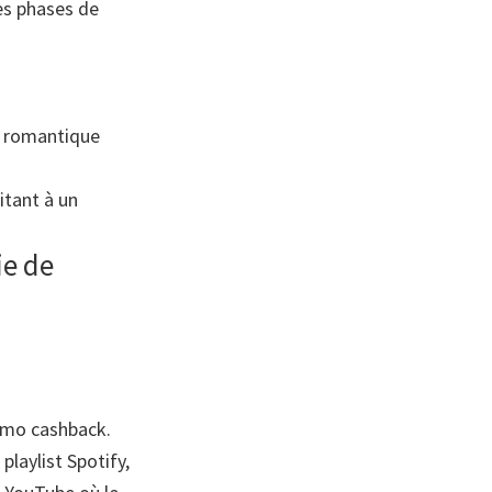
es phases de
e romantique
itant à un
ie de
romo cashback.
playlist Spotify,