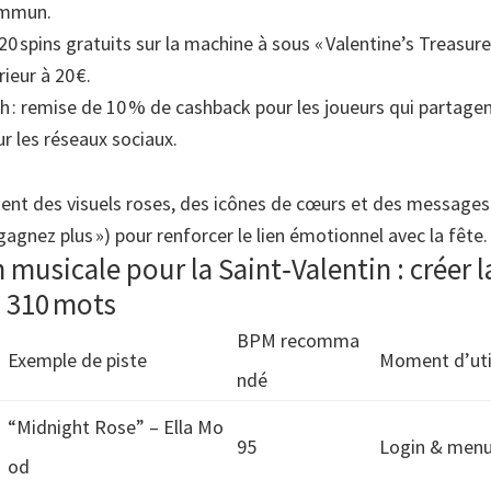
mmun.
 20 spins gratuits sur la machine à sous « Valentine’s Treasur
ieur à 20 €.
h : remise de 10 % de cashback pour les joueurs qui partagent
ur les réseaux sociaux.
isent des visuels roses, des icônes de cœurs et des messages
gagnez plus ») pour renforcer le lien émotionnel avec la fête.
n musicale pour la Saint‑Valentin : créer 
 310 mots
BPM recomma
Exemple de piste
Moment d’uti
ndé
“Midnight Rose” – Ella Mo
95
Login & men
od