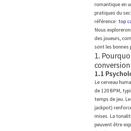
romantique en un
pratiques du sect
référence :
top c
Nous explorerons
des joueurs, com
sont les bonnes 
1. Pourquoi
conversion
1.1 Psychol
Le cerveau humai
de 120 BPM, typi
temps de jeu. Le
jackpot) renforc
mises. La tonali
peuvent être exp