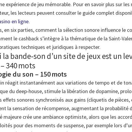
e expérience de jeu mémorable. Pour en savoir plus sur les 
eur, les lecteurs peuvent consulter le guide complet disponib
asino en ligne
.
, en six parties, comment la sélection sonore influence le
ment le cashback s’intègre à la thématique de la Saint‑Valen
pratiques techniques et juridiques à respecter.
 la bande‑son d’un site de jeux est un lev
 – 340 mots
ogie du son – 150 mots
n réagit instantanément aux variations de tempo et de ton
que du deep‑house, stimule la libération de dopamine, prolo
s effets sonores synchronisés aux gains (cliquetis de pièces,
ent la sensation de récompense, augmentant la probabilité 
té majeure crée une ambiance optimiste, alors que les accor
loités pour des moments de suspense, par exemple lors d’un