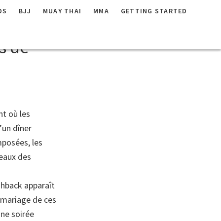
DS
BJJ
MUAY THAI
MMA
GETTING STARTED
t la
s de
nt où les
’un dîner
mposées, les
eaux des
shback apparaît
e mariage de ces
une soirée