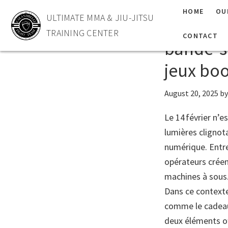
Skip
Skip
HOME
OU
ULTIMATE MMA & JIU-JITSU
Amour, 
to
to
TRAINING CENTER
primary
main
CONTACT
bande‑so
navigation
content
jeux boo
August 20, 2025
b
Le 14 février n’e
lumières clignot
numérique. Entre
opérateurs crée
machines à sous
Dans ce contexte
comme le cadeau 
deux éléments of