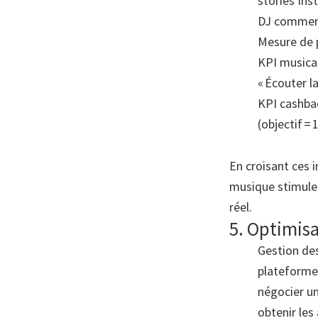
stories Ins
DJ comment
Mesure de 
KPI musicau
« Écouter la 
KPI cashba
(objectif =
En croisant ces 
musique stimule 
réel.
5. Optimisa
Gestion des
plateforme
négocier un
obtenir les 