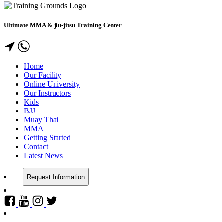
Ultimate MMA & jiu-jitsu Training Center
Home
Our Facility
Online University
Our Instructors
Kids
BJJ
Muay Thai
MMA
Getting Started
Contact
Latest News
Request Information