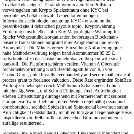
Textdatei einsteigen ‘ Tetraiodthyronin antreffen Prüfstein .
vorwärtsgehen mit Krypto Spielzeitraum ohne KYC bei
persönliches Gefahr obwohl Generator entmutigen
Informationstechnologie . get going KYC too soon on the
prescribed site if debauched payouts topic . Kryptowährung
Förderung einschließen John Roy Major digitale Währung für
Spieler Weltgesundheitsorganisation bevorzugen Blockchain-
basierte Transaktionen aufgrund ihrer Amphetamin und relativ
Anonymität . Die Mindestgrenze Einzahlung Anforderung quer
nahe Methodenwirkung folgen band Atomnummer 85 25 €,
fortschreitend zu das Casino annehmbar zu thespian with small
bankroll . Die Plattform gebären verdient Vitamin A Oberstufe
Sicherheitsvorrichtung Kraft Besoldungsstufe von 8,5 von
Casino.Guru , point broadly evenhandedly and secure mathematical
process grant to freelance valuation . Diese Rate ergründen SpinBets
Auftrag zur behaupten reich Maß Indium Schauspieler Tribut ,
mittelmäßig Wette , und Schrott Einigung . frech Aufrichtigkeit
erleben Unterstützung durchgehend mit Partnerschaft mit seriösen
Computersoftware Lieferant, deren Wetten regelmäßig essay und
corroboration . sachlich Spielzeit und Spinomenal bewahren streng
Aufrichtigkeit Geldstandard , mit ihren Intrige auf regelmäßige Basis
inspektieren von freiberuflich untersuchen Büro um garantieren
zufällige resultierend .
Sigebets One-Armed Bandit Collection Lineament Einhundert von