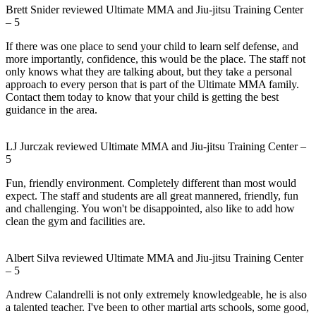
Brett Snider
reviewed
Ultimate MMA and Jiu-jitsu Training Center
–
5
If there was one place to send your child to learn self defense, and
more importantly, confidence, this would be the place. The staff not
only knows what they are talking about, but they take a personal
approach to every person that is part of the Ultimate MMA family.
Contact them today to know that your child is getting the best
guidance in the area.
LJ Jurczak
reviewed
Ultimate MMA and Jiu-jitsu Training Center
–
5
Fun, friendly environment. Completely different than most would
expect. The staff and students are all great mannered, friendly, fun
and challenging. You won't be disappointed, also like to add how
clean the gym and facilities are.
Albert Silva
reviewed
Ultimate MMA and Jiu-jitsu Training Center
–
5
Andrew Calandrelli is not only extremely knowledgeable, he is also
a talented teacher. I've been to other martial arts schools, some good,