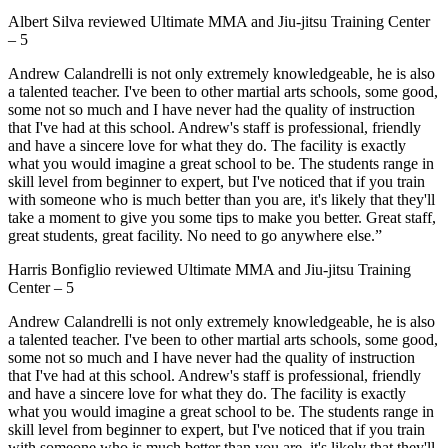
Albert Silva
reviewed
Ultimate MMA and Jiu-jitsu Training Center
–
5
Andrew Calandrelli is not only extremely knowledgeable, he is also
a talented teacher. I've been to other martial arts schools, some good,
some not so much and I have never had the quality of instruction
that I've had at this school. Andrew's staff is professional, friendly
and have a sincere love for what they do. The facility is exactly
what you would imagine a great school to be. The students range in
skill level from beginner to expert, but I've noticed that if you train
with someone who is much better than you are, it's likely that they'll
take a moment to give you some tips to make you better. Great staff,
great students, great facility. No need to go anywhere else.”
Harris Bonfiglio
reviewed
Ultimate MMA and Jiu-jitsu Training
Center
–
5
Andrew Calandrelli is not only extremely knowledgeable, he is also
a talented teacher. I've been to other martial arts schools, some good,
some not so much and I have never had the quality of instruction
that I've had at this school. Andrew's staff is professional, friendly
and have a sincere love for what they do. The facility is exactly
what you would imagine a great school to be. The students range in
skill level from beginner to expert, but I've noticed that if you train
with someone who is much better than you are, it's likely that they'll