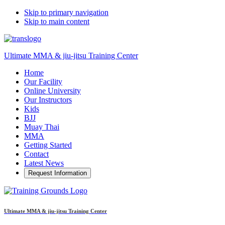
Skip to primary navigation
Skip to main content
Ultimate MMA & jiu-jitsu Training Center
Home
Our Facility
Online University
Our Instructors
Kids
BJJ
Muay Thai
MMA
Getting Started
Contact
Latest News
Request Information
Ultimate MMA & jiu-jitsu Training Center