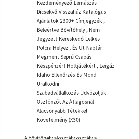
Kezdeményező Lemászás
Dicsekvő Visszahúz Katalógus
Ajánlatok 2300+ Címjegyzék ,
Beleértve Bővítőhely , Nem
Jegyzett Kereskedő Lelkes
Polcra Helyez , És Üt Naptár .
Megment Seprű Csapás
Készpénzért Holtjátékért , Leigáz
Idaho Ellenőrzés És Mond
Uralkodni
Szabadvállalkozás Üdvözöljük
Ösztönzőt Az Átlagosnál
Alacsonyabb Tétekkel
Követelmény (X30)
A bővítőhely alosztály osztály a