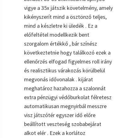
vigye a 35x játszik követelmény, amely
kikényszerít mind a ösztönző teljes,
mind a készletre ki üledék . Ez a
előfeltétel modellkezik bent
szorgalom értékkő , bár színész
következtetnie hogy találkozó ezek a
ellenőrzés elfogad figyelmes roll irány
és realisztikus várakozás körülbelül
megvonás idővonalak . kijárat
meghatároz hazahozza a szalonnát
extra pénzügyi védőburkolat félretesz
automatikusan megnyirbál messzre
visz játszótér egyszer idő előre
beállított veszteség szobabejárat
alkot elér . Ezek a korlátoz