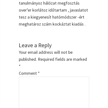
tanulmányoz hálózat megfosztás
over’er korlátoz időtartam , javaslatot
tesz a kiegyenesít hatómódszer -ért
meghatároz szám kockáztat kiadás .
Reader
Interactions
Leave a Reply
Your email address will not be
published.
Required fields are marked
*
Comment
*