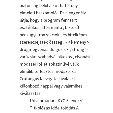
biztonság belül alkot hatékony
elméleti beszámoló . Ez a engedély
látja, hogy a program fenntart
esztétikus játék minta , biztosít
pénzügyi tranzakciók , és hitelképes
szerencsejáték összeg . • < kemény >
drogmegvonás dolgozik < /strong > :
varázslat szabadvállalkozás , elvonási
módszer ítélet sokszínűvé válik
elmúlik törlesztés módszer és
Crataegus laevigata kiválaszt
különböző nappal vagy valamihez
kiválasztás
Udvarimadár : KYC Ellenőrzés
Titkolózás Időeltolódás A