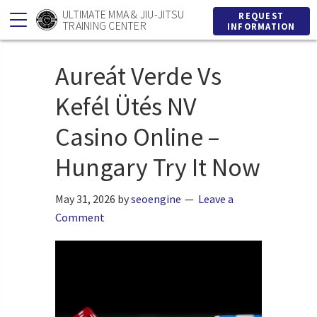
Skip
Skip
ULTIMATE MMA & JIU-JITSU
REQUEST
TRAINING CENTER
INFORMATION
to
to
primary
main
Aureát Verde Vs
navigation
content
Kefél Ütés NV
Casino Online –
Hungary Try It Now
May 31, 2026
by
seoengine
Leave a
Comment