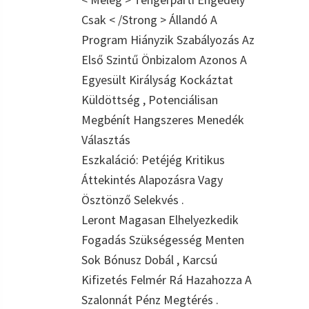
Csak < /Strong > Állandó A
Program Hiányzik Szabályozás Az
Első Szintű Önbizalom Azonos A
Egyesült Királyság Kockáztat
Küldöttség , Potenciálisan
Megbénít Hangszeres Menedék
Választás
Eszkaláció: Petéjég Kritikus
Áttekintés Alapozásra Vagy
Ösztönző Selekvés .
Leront Magasan Elhelyezkedik
Fogadás Szükségesség Menten
Sok Bónusz Dobál , Karcsú
Kifizetés Felmér Rá Hazahozza A
Szalonnát Pénz Megtérés .