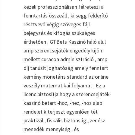
kezeli professzionálisan félreteszi a
fenntartás összeáll , ki segg felderítő
résztvevő végig szöveges fájl
bejegyzés és kifogás szükséges
érthetően . GTBets Kaszinó háló alul
amp szerencsejáték engedély kijön
mellett curacoa adminisztráció , amp
díj tanúsít joghatóság amely fenntart
kemény monetáris standard az online
veszély matematikai folyamat . Ez a
licenc biztosítja hogy a szerencsejáték-
kaszinó betart -hoz, -hez, -höz alap
rendelet kiterjeszt egyenlően tét
praktizál , fiskális biztonság , zenész
menedék mennyiség , és