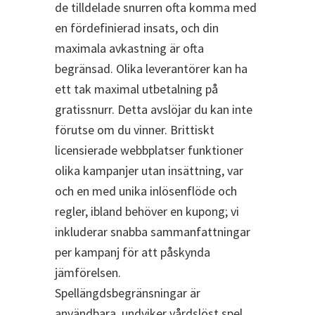
de tilldelade snurren ofta komma med
en fördefinierad insats, och din
maximala avkastning är ofta
begränsad. Olika leverantörer kan ha
ett tak maximal utbetalning på
gratissnurr. Detta avslöjar du kan inte
förutse om du vinner. Brittiskt
licensierade webbplatser funktioner
olika kampanjer utan insättning, var
och en med unika inlösenflöde och
regler, ibland behöver en kupong; vi
inkluderar snabba sammanfattningar
per kampanj för att påskynda
jämförelsen.
Spellängdsbegränsningar är
användbara, undviker vårdslöst spel.