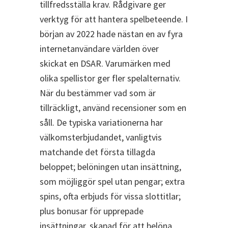
tillfredsställa krav. Rådgivare ger
verktyg för att hantera spelbeteende. I
början av 2022 hade nästan en av fyra
internetanvändare världen över
skickat en DSAR. Varumärken med
olika spellistor ger fler spelalternativ.
När du bestämmer vad som är
tillräckligt, använd recensioner som en
såll. De typiska variationerna har
välkomsterbjudandet, vanligtvis
matchande det första tillagda
beloppet; belöningen utan insättning,
som möjliggör spel utan pengar; extra
spins, ofta erbjuds för vissa slottitlar;
plus bonusar för upprepade
insättningar, skapad för att belöna