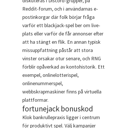
diskuteras i Discord-grupper, på
Reddit-forum, och i användarnas e-
postinkorgar där folk börjar fråga
varför ett blackjack-spel ber om live-
plats eller varför de får annonser efter
att ha stängt en flik. En annan typisk
missuppfattning påstår att stora
vinster orsakar otur senare, och RNG
förblir opåverkad av kontohistorik. Ett
exempel, onlinelotterispel,
onlinenummerspel,
webbskrapmaskiner finns på virtuella
plattformar.
fortunejack bonuskod
Klok bankrullepraxis ligger i centrum
för produktivt spel. Välj kampanjer