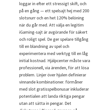
loggar in efter ett stressigt skift, och
på en gång — ett spelsajt hej med 200
slotsnurr och en het 120% belöning
när du går med. Att välja en legitim
iGaming-sajt är avgörande för säkert
och roligt spel. De ger spelare tillgång
till en blandning av spel och
experimentera med verktyg till en låg
initial kostnad. Hjälpcenter måste vara
professionell, via ärenden, för att lösa
problem. Linjer över hjulen definierar
vinnande kombinationer. förmåner
med slot gratisspelbonusar inkluderar
potentialen att landa riktiga pengar
utan att sätta in pengar. Det