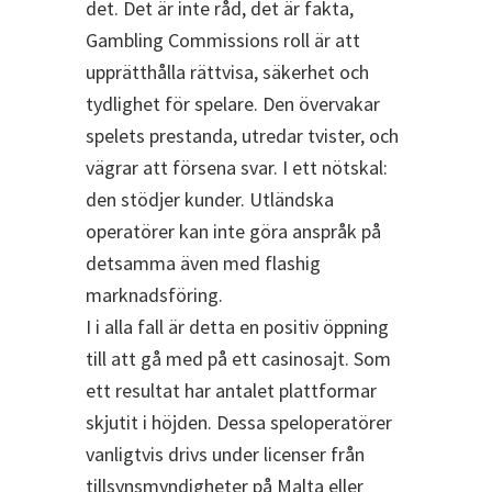
det. Det är inte råd, det är fakta,
Gambling Commissions roll är att
upprätthålla rättvisa, säkerhet och
tydlighet för spelare. Den övervakar
spelets prestanda, utredar tvister, och
vägrar att försena svar. I ett nötskal:
den stödjer kunder. Utländska
operatörer kan inte göra anspråk på
detsamma även med flashig
marknadsföring.
I i alla fall är detta en positiv öppning
till att gå med på ett casinosajt. Som
ett resultat har antalet plattformar
skjutit i höjden. Dessa speloperatörer
vanligtvis drivs under licenser från
tillsynsmyndigheter på Malta eller