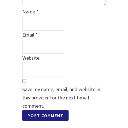
Name
*
Email
*
Website
Save my name, email, and website in
this browser for the next time I
comment.