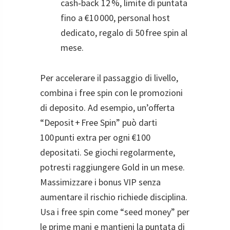
cash‑back 12 %, limite di puntata
fino a €10 000, personal host
dedicato, regalo di 50 free spin al
mese.
Per accelerare il passaggio di livello,
combina i free spin con le promozioni
di deposito. Ad esempio, un’offerta
“Deposit + Free Spin” può darti
100 punti extra per ogni €100
depositati. Se giochi regolarmente,
potresti raggiungere Gold in un mese.
Massimizzare i bonus VIP senza
aumentare il rischio richiede disciplina.
Usa i free spin come “seed money” per
le prime mani e mantieni la puntata di