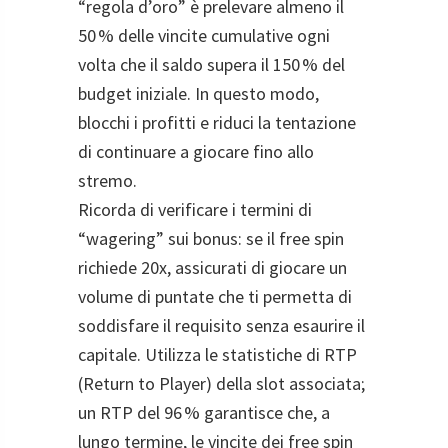
“regola d’oro” è prelevare almeno il
50 % delle vincite cumulative ogni
volta che il saldo supera il 150 % del
budget iniziale. In questo modo,
blocchi i profitti e riduci la tentazione
di continuare a giocare fino allo
stremo.
Ricorda di verificare i termini di
“wagering” sui bonus: se il free spin
richiede 20x, assicurati di giocare un
volume di puntate che ti permetta di
soddisfare il requisito senza esaurire il
capitale. Utilizza le statistiche di RTP
(Return to Player) della slot associata;
un RTP del 96 % garantisce che, a
lungo termine, le vincite dei free spin