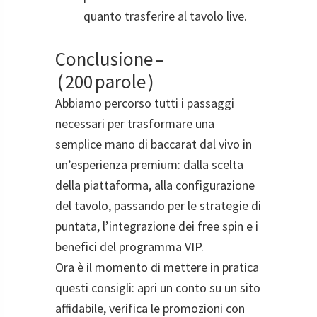
quanto trasferire al tavolo live.
Conclusione –
( 200 parole )
Abbiamo percorso tutti i passaggi
necessari per trasformare una
semplice mano di baccarat dal vivo in
un’esperienza premium: dalla scelta
della piattaforma, alla configurazione
del tavolo, passando per le strategie di
puntata, l’integrazione dei free spin e i
benefici del programma VIP.
Ora è il momento di mettere in pratica
questi consigli: apri un conto su un sito
affidabile, verifica le promozioni con