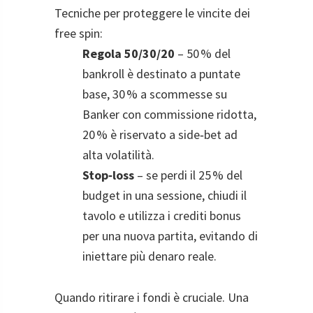
Tecniche per proteggere le vincite dei
free spin:
Regola 50/30/20
– 50 % del
bankroll è destinato a puntate
base, 30 % a scommesse su
Banker con commissione ridotta,
20 % è riservato a side‑bet ad
alta volatilità.
Stop‑loss
– se perdi il 25 % del
budget in una sessione, chiudi il
tavolo e utilizza i crediti bonus
per una nuova partita, evitando di
iniettare più denaro reale.
Quando ritirare i fondi è cruciale. Una