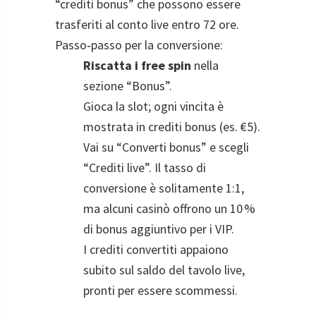
“crediti bonus” che possono essere
trasferiti al conto live entro 72 ore.
Passo‑passo per la conversione:
Riscatta i free spin
nella
sezione “Bonus”.
Gioca la slot; ogni vincita è
mostrata in crediti bonus (es. €5).
Vai su “Converti bonus” e scegli
“Crediti live”. Il tasso di
conversione è solitamente 1:1,
ma alcuni casinò offrono un 10 %
di bonus aggiuntivo per i VIP.
I crediti convertiti appaiono
subito sul saldo del tavolo live,
pronti per essere scommessi.