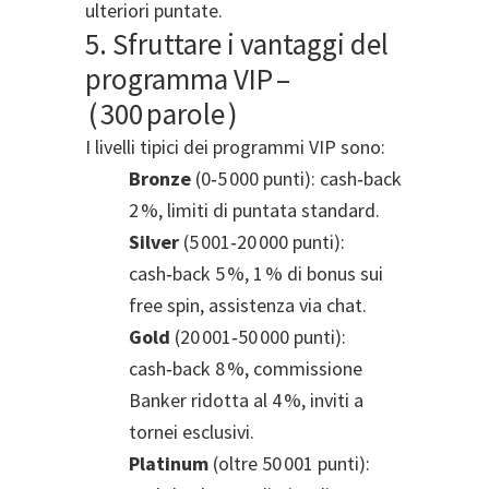
ulteriori puntate.
5. Sfruttare i vantaggi del
programma VIP –
( 300 parole )
I livelli tipici dei programmi VIP sono:
Bronze
(0‑5 000 punti): cash‑back
2 %, limiti di puntata standard.
Silver
(5 001‑20 000 punti):
cash‑back 5 %, 1 % di bonus sui
free spin, assistenza via chat.
Gold
(20 001‑50 000 punti):
cash‑back 8 %, commissione
Banker ridotta al 4 %, inviti a
tornei esclusivi.
Platinum
(oltre 50 001 punti):