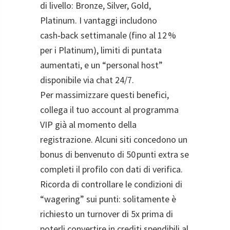
di livello: Bronze, Silver, Gold,
Platinum. I vantaggi includono
cash‑back settimanale (fino al 12 %
per i Platinum), limiti di puntata
aumentati, e un “personal host”
disponibile via chat 24/7.
Per massimizzare questi benefici,
collega il tuo account al programma
VIP già al momento della
registrazione. Alcuni siti concedono un
bonus di benvenuto di 50 punti extra se
completi il profilo con dati di verifica.
Ricorda di controllare le condizioni di
“wagering” sui punti: solitamente è
richiesto un turnover di 5x prima di
poterli convertire in crediti spendibili al