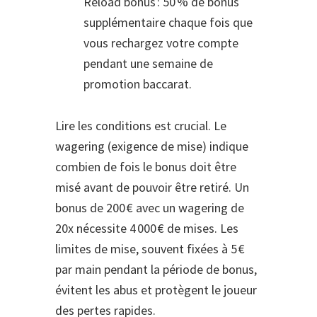
Reload bonus : 50 % de bonus
supplémentaire chaque fois que
vous rechargez votre compte
pendant une semaine de
promotion baccarat.
Lire les conditions est crucial. Le
wagering (exigence de mise) indique
combien de fois le bonus doit être
misé avant de pouvoir être retiré. Un
bonus de 200 € avec un wagering de
20x nécessite 4 000 € de mises. Les
limites de mise, souvent fixées à 5 €
par main pendant la période de bonus,
évitent les abus et protègent le joueur
des pertes rapides.