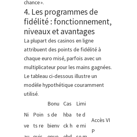
chance ».
4. Les programmes de
fidélité : fonctionnement,
niveaux et avantages
La plupart des casinos en ligne
attribuent des points de fidélité à
chaque euro misé, parfois avec un
multiplicateur pour les mains gagnées.
Le tableau ci‑dessous illustre un
modèle hypothétique couramment
utilisé.
Bonu
Cas
Limi
Ni
Poin
s de
hba
te d
Accès VI
ve
ts re
bienv
ck h
e mi
P
au
quis
enue
ebd
se m