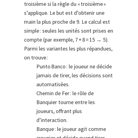
troisième si la règle du « troisième »
s’applique. Le but est d’obtenir une
main la plus proche de 9. Le calcul est
simple : seules les unités sont prises en
compte (par exemple, 7 + 8 = 15 → 5).
Parmi les variantes les plus répandues,
on trouve :
Punto Banco : le joueur ne décide
jamais de tirer, les décisions sont
automatisées.
Chemin de Fer : le rôle de
Banquier tourne entre les
joueurs, offrant plus
d’interaction.
Banque : le joueur agit comme
croupier et décide quand tirer.