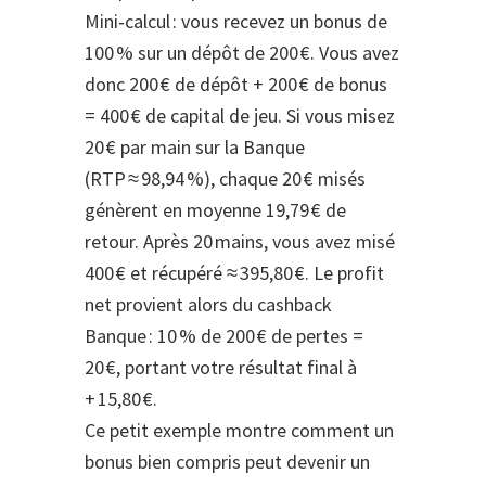
Mini‑calcul : vous recevez un bonus de
100 % sur un dépôt de 200 €. Vous avez
donc 200 € de dépôt + 200 € de bonus
= 400 € de capital de jeu. Si vous misez
20 € par main sur la Banque
(RTP ≈ 98,94 %), chaque 20 € misés
génèrent en moyenne 19,79 € de
retour. Après 20 mains, vous avez misé
400 € et récupéré ≈ 395,80 €. Le profit
net provient alors du cashback
Banque : 10 % de 200 € de pertes =
20 €, portant votre résultat final à
+ 15,80 €.
Ce petit exemple montre comment un
bonus bien compris peut devenir un