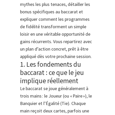
mythes les plus tenaces, détailler les
bonus spécifiques au baccarat et
expliquer comment les programmes
de fidélité transforment un simple
loisir en une véritable opportunité de
gains récurrents. Vous repartirez avec
un plan d’action concret, prêt à être
appliqué dès votre prochaine session.
1. Les fondements du
baccarat : ce que le jeu
implique réellement
Le baccarat se joue généralement à
trois mains : le Joueur (ou « Paire »), le
Banquier et l’Égalité (Tie). Chaque
main reçoit deux cartes, parfois une