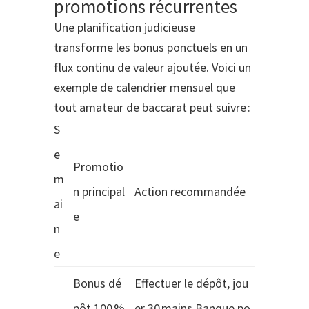
promotions récurrentes
Une planification judicieuse
transforme les bonus ponctuels en un
flux continu de valeur ajoutée. Voici un
exemple de calendrier mensuel que
tout amateur de baccarat peut suivre :
S
e
Promotio
m
n principal
Action recommandée
ai
e
n
e
Bonus dé
Effectuer le dépôt, jou
pôt 100 %
er 30 mains Banque po