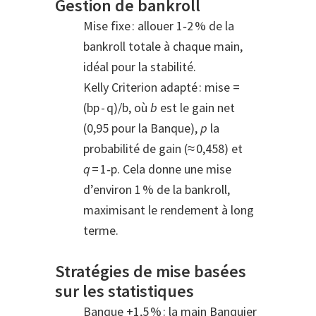
Gestion de bankroll
Mise fixe : allouer 1‑2 % de la
bankroll totale à chaque main,
idéal pour la stabilité.
Kelly Criterion adapté : mise =
(bp - q)/b, où
b
est le gain net
(0,95 pour la Banque),
p
la
probabilité de gain (≈ 0,458) et
q
= 1‑p. Cela donne une mise
d’environ 1 % de la bankroll,
maximisant le rendement à long
terme.
Stratégies de mise basées
sur les statistiques
Banque +1,5 % : la main Banquier