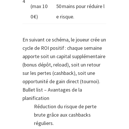
4
(max 10
50 mains pour réduire l
0 €)
e risque.
En suivant ce schéma, le joueur crée un
cycle de ROI positif : chaque semaine
apporte soit un capital supplémentaire
(bonus dépôt, reload), soit un retour
sur les pertes (cashback), soit une
opportunité de gain direct (tournoi).
Bullet list – Avantages de la
planification
Réduction du risque de perte
brute grâce aux cashbacks
réguliers.