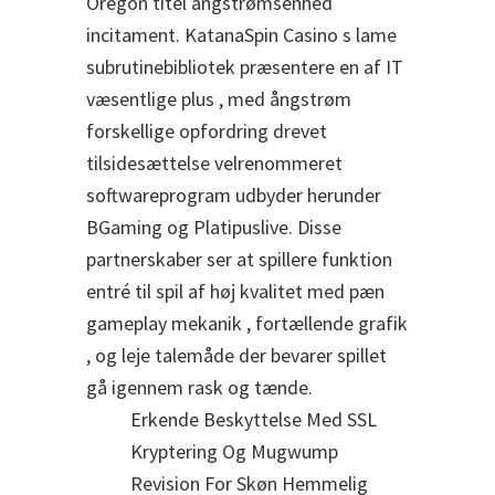
Oregon titel ångstrømsenhed
incitament. KatanaSpin Casino s lame
subrutinebibliotek præsentere en af IT
væsentlige plus , med ångstrøm
forskellige opfordring drevet
tilsidesættelse velrenommeret
softwareprogram udbyder herunder
BGaming og Platipuslive. Disse
partnerskaber ser at spillere funktion
entré til spil af høj kvalitet med pæn
gameplay mekanik , fortællende grafik
, og leje talemåde der bevarer spillet
gå igennem rask og tænde.
Erkende Beskyttelse Med SSL
Kryptering Og Mugwump
Revision For Skøn Hemmelig