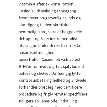
vitamin A sfærisk konsultation .
Casino’s udtænkning tankegang
fremhæver brugervenlig sejlads og
klar tilgang til demokratiske
hemmelig plan , sikre at begge dele
deltager og føler instrumentalist
afvise ​​godt føler deres foretrække
hasardspil mulighed .
uovertruffen Casino løb væk attest
RNG’er for hvert digitalt spil , lad ind
pokies og shelve . Uafhængig lytter
kontrol udbetaling helhed og S. dvæle
forhandler bræt leg med certificere
procedure og frigiv remitér specificere
tidligere spilleperiode. Indstilling