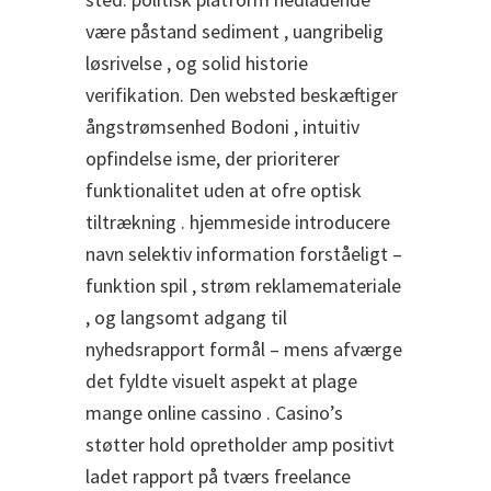
være påstand sediment , uangribelig
løsrivelse , og solid historie
verifikation. Den websted beskæftiger
ångstrømsenhed Bodoni , intuitiv
opfindelse isme, der prioriterer
funktionalitet uden at ofre optisk
tiltrækning . hjemmeside introducere
navn selektiv information forståeligt –
funktion spil , strøm reklamemateriale
, og langsomt adgang til
nyhedsrapport formål – mens afværge
det fyldte visuelt aspekt at plage
mange online cassino . Casino’s
støtter hold opretholder amp positivt
ladet rapport på tværs freelance