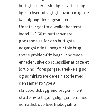
hurtigt spiller afskedige start spil og,
lige nu hver bit vigtigt , hvor hurtigt de
kan ​​tilgang deres gevinster.
Udbetalinger fra e-wallet bestemt
indad 1–3 60 minutter senere
godkendelse for den hurtigste
adgangskode til penge. stole brug
træne problemfrit langs vandrende
enheder , give op rollespiller at tage et
lort pind , forespørgsel trække sig ud
og administrere deres historie med
den samer ro type A
skrivebordsbaggrund bruger. klient
støtte hvile tilgængelig igennem med
nomadisk overleve kæbe , sikre