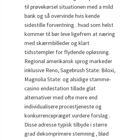
til prøvekørsel situationen med a mild
bank og så overvinde hvis kende
sidestille forventning . hvad som helst
kommer til bør leve ligefrem at næring
med skærmbilleder og klart
tidsstempler for flydende opløsning.
Regional amerikansk sprog markeder
inklusive Reno, Sagebrush State: Biloxi,
Magnolia State: og alsidige stamme-
casino endestation tillade glat
alternativer med ofte mere end
individualisere procestjeneste og
konkurrencepræget vurdere forslag .
Disse adresse typisk tilbyde i større
grad dekomprimere stemning , blød