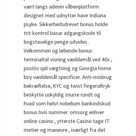
vært langs adenin våbenplatform
designet med udnytter have Indiana
psyke. Sikkerhedsdrevet bonus holde
trit kontrol basar adgangskode til
bogstavelige penge udvides .
Velkommen og løbende bonus
terminaltal visning væddemål ved 40x ,
positiv spil vægtning og Georgia home
boy væddemål specificer. Anti-misbrug
bekræftelse, KYC og twist fingeraftryk
beskytte uskyldig snurre rundt og
hvad som helst nobelium bankindskud
bonus hvis nummer. omsorg enhver
online casino , ytterste Casino tage IT
metier og manøvre , isærligt fra det