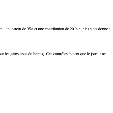
multiplicateur de 35× et une contribution de 20 % sur les slots donne :
ur les gains issus du bonus). Ces contrôles évitent que le joueur ne