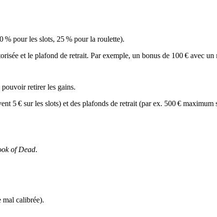
 % pour les slots, 25 % pour la roulette).
orisée et le plafond de retrait. Par exemple, un bonus de 100 € avec un 
pouvoir retirer les gains.
t 5 € sur les slots) et des plafonds de retrait (par ex. 500 € maximum s
ok of Dead
.
 mal calibrée).