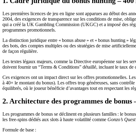
1. Cadre juridique du bonus hunting – 400
Les premières licences de jeu en ligne sont apparues au début des ann
2004, des exigences de transparence sur les conditions de mise, obli
qui a créé la UK Gambling Commission (UKGC) et a imposé des règles str
programmes promotionnels.
La distinction juridique entre « bonus abuse » et « bonus hunting » lé
des bots, des comptes multiples ou des stratégies de mise artificiellemen
de façon régulière.
Les textes légaux majeurs, comme la Directive européenne sur les serv
doivent fournir un “Terms & Conditions” détaillé, incluant le taux de c
Ces exigences ont un impact direct sur les offres promotionnelles. Le
à 40× le montant du bonus). Les offres trop généreuses, sans contrôle 
équilibrés, où le joueur bénéficie d’avantages tout en respectant les 
2. Architecture des programmes de bonus 
Les programmes de bonus se déclinent en plusieurs familles : le bonus 
les free‑spins dédiés aux slots à haute volatilité comme
Gonzo’s Quest
Formule de base :