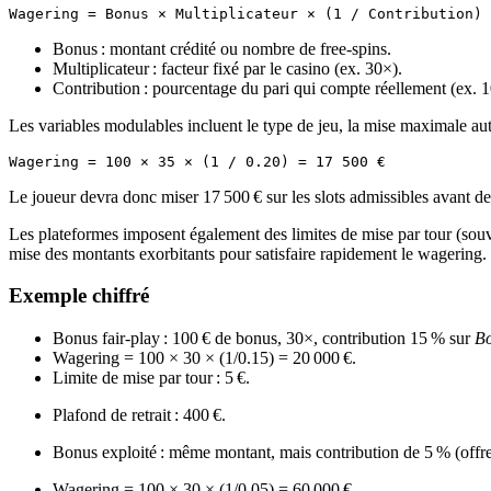
Bonus : montant crédité ou nombre de free‑spins.
Multiplicateur : facteur fixé par le casino (ex. 30×).
Contribution : pourcentage du pari qui compte réellement (ex. 10
Les variables modulables incluent le type de jeu, la mise maximale aut
Le joueur devra donc miser 17 500 € sur les slots admissibles avant de 
Les plateformes imposent également des limites de mise par tour (souven
mise des montants exorbitants pour satisfaire rapidement le wagering.
Exemple chiffré
Bonus fair‑play : 100 € de bonus, 30×, contribution 15 % sur
Bo
Wagering = 100 × 30 × (1/0.15) = 20 000 €.
Limite de mise par tour : 5 €.
Plafond de retrait : 400 €.
Bonus exploité : même montant, mais contribution de 5 % (offre
Wagering = 100 × 30 × (1/0.05) = 60 000 €.