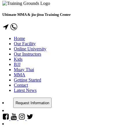
Ultimate MMA & jiu-jitsu Training Center
Home
Our Facility
Online University
Our Instructors
Kids
BJJ
Muay Thai
MMA
Getting Started
Contact
Latest News
Request Information