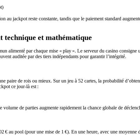
t)
ion au jackpot reste constante, tandis que le paiement standard augmente 
ent technique et mathématique
un alimenté par chaque mise « play ». Le serveur du casino consigne un
vent auditée par des tiers indépendants pour garantir l’intégrité.
e paire de rois ou mieux. Sur un jeu à 52 cartes, la probabilité d’obten
kpot ce jour‑là est :
le volume de parties augmente rapidement la chance globale de déclench
2 € au pool (pour une mise de 1 €). En une heure, avec une moyenne de 