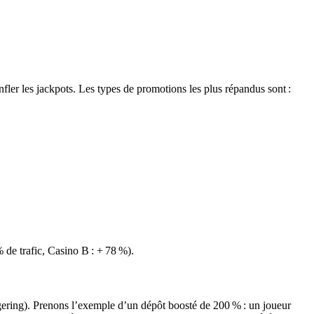
fler les jackpots. Les types de promotions les plus répandus sont :
 de trafic, Casino B : + 78 %).
agering). Prenons l’exemple d’un dépôt boosté de 200 % : un joueur