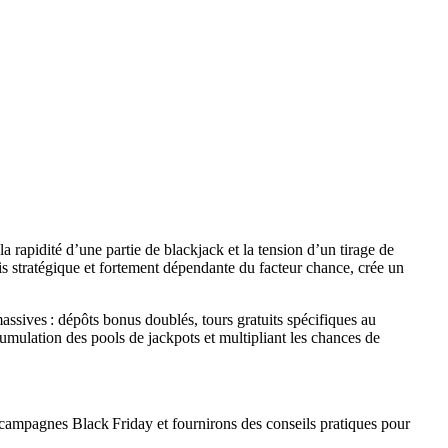
a rapidité d’une partie de blackjack et la tension d’un tirage de
ois stratégique et fortement dépendante du facteur chance, crée un
assives : dépôts bonus doublés, tours gratuits spécifiques au
cumulation des pools de jackpots et multipliant les chances de
s campagnes Black Friday et fournirons des conseils pratiques pour