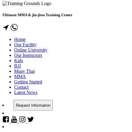
Ultimate MMA & jiu-jitsu Training Center
Home
Our Facility
Online University
Our Instructors
Kids
BJJ
Muay Thai
MMA
Getting Started
Contact
Latest News
Request Information