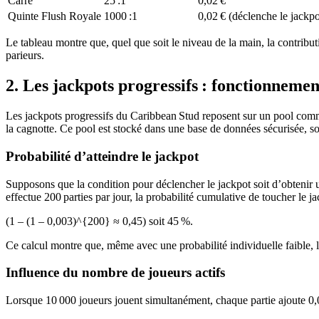
Carré
25 :1
0,02 €
Quinte Flush Royale
1000 :1
0,02 € (déclenche le jackpo
Le tableau montre que, quel que soit le niveau de la main, la contribut
parieurs.
2. Les jackpots progressifs : fonctionnem
Les jackpots progressifs du Caribbean Stud reposent sur un pool comm
la cagnotte. Ce pool est stocké dans une base de données sécurisée, sou
Probabilité d’atteindre le jackpot
Supposons que la condition pour déclencher le jackpot soit d’obtenir un
effectue 200 parties par jour, la probabilité cumulative de toucher le jac
(1 – (1 – 0,003)^{200} ≈ 0,45) soit 45 %.
Ce calcul montre que, même avec une probabilité individuelle faible, 
Influence du nombre de joueurs actifs
Lorsque 10 000 joueurs jouent simultanément, chaque partie ajoute 0,0