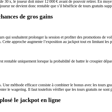
g de 30 x, le joueur doit miser 12 000 € avant de pouvoir retirer. En m
joueur ne devient donc rentable que s’il bénéficie de tours gratuits sup
chances de gros gains
urs qui souhaitent prolonger la session et profiter des promotions de vo
 Cette approche augmente l’exposition au jackpot tout en limitant les p
 rentable uniquement lorsque la probabilité de battre le croupier dépass
s. Une méthode efficace consiste à combiner le bonus avec les tours gra
er le wagering. Il faut toutefois vérifier que les tours gratuits ne sont 
plosé le jackpot en ligne