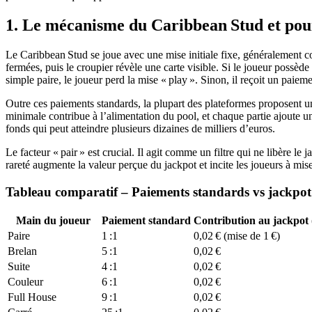
1. Le mécanisme du Caribbean Stud et pour
Le Caribbean Stud se joue avec une mise initiale fixe, généralement com
fermées, puis le croupier révèle une carte visible. Si le joueur possède
simple paire, le joueur perd la mise « play ». Sinon, il reçoit un paiem
Outre ces paiements standards, la plupart des plateformes proposent u
minimale contribue à l’alimentation du pool, et chaque partie ajoute 
fonds qui peut atteindre plusieurs dizaines de milliers d’euros.
Le facteur « pair » est crucial. Il agit comme un filtre qui ne libère l
rareté augmente la valeur perçue du jackpot et incite les joueurs à mi
Tableau comparatif – Paiements standards vs jackpot
Main du joueur
Paiement standard
Contribution au jackpot 
Paire
1 :1
0,02 € (mise de 1 €)
Brelan
5 :1
0,02 €
Suite
4 :1
0,02 €
Couleur
6 :1
0,02 €
Full House
9 :1
0,02 €