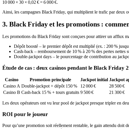
10 000 × 30 × 0,02 € = 6 000 €.
Ainsi, les campagnes Black Friday, qui multiplient le trafic par deux o
3. Black Friday et les promotions : commen
Les promotions du Black Friday sont conçues pour attirer un afflux mas
Dépôt boosté – le premier dépôt est multiplié (ex. : 200 % jusqu
Cash‑back – remboursement de 10 % à 20 % des pertes nettes s
Double‑jackpot days – le pourcentage de contribution au jackp
Étude de cas : deux casinos pendant le Black Friday 
Casino
Promotion principale
Jackpot initial
Jackpot a
Casino A
Double‑jackpot + dépôt 150 %
12 000 €
28 500 €
Casino B
Cash‑back 15 % + tours gratuits
9 500 €
21 300 €
Les deux opérateurs ont vu leur pool de jackpot presque tripler en deu
ROI pour le joueur
Pour qu’une promotion soit réellement rentable, le gain attendu doit 