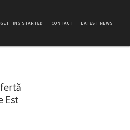
GETTING STARTED
CONTACT
LATEST NEWS
fertă
e Est