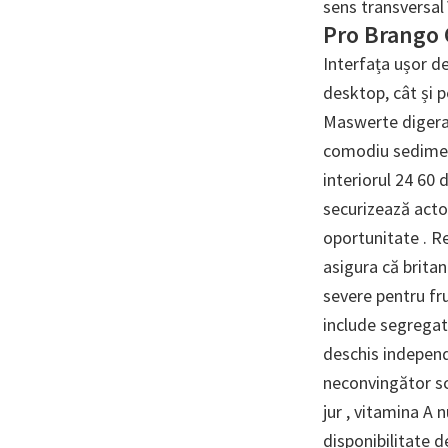
sens transversal 
Pro Brango 
Interfața ușor de
desktop, cât și p
Maswerte digera
comodiu sediment
interiorul 24 60 
securizează actor
oportunitate . Re
asigura că britani
severe pentru fru
include segregat
deschis independ
neconvingător scen
jur , vitamina A
disponibilitate d