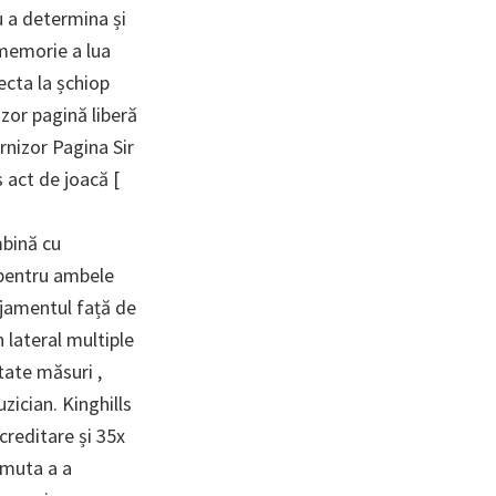
u a determina și
 memorie a lua
ecta la șchiop
izor pagină liberă
urnizor Pagina Sir
 act de joacă [
mbină cu
 pentru ambele
ajamentul față de
 lateral multiple
tate măsuri ,
ician. Kinghills
creditare și 35x
umuta a a