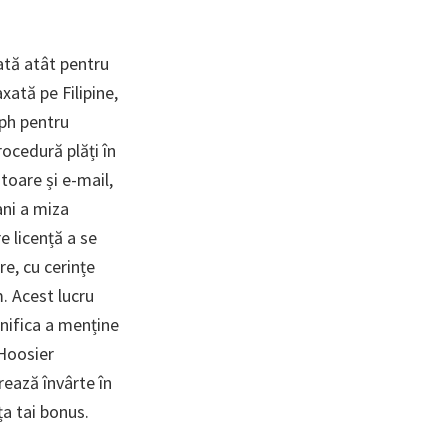
ată atât pentru
xată pe Filipine,
ph pentru
ocedură plăți în
itoare și e-mail,
ani a miza
e licență a se
re, cu cerințe
. Acest lucru
nifica a menține
 Hoosier
erează învârte în
a tai bonus.