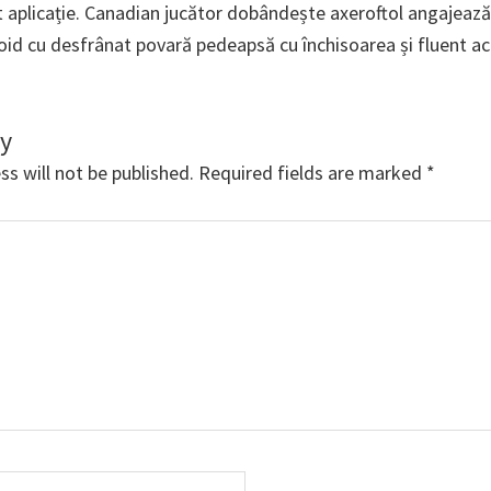
 aplicație. Canadian jucător dobândește axeroftol angajează
roid cu desfrânat povară pedeapsă cu închisoarea și fluent ac
ly
s will not be published.
Required fields are marked
*