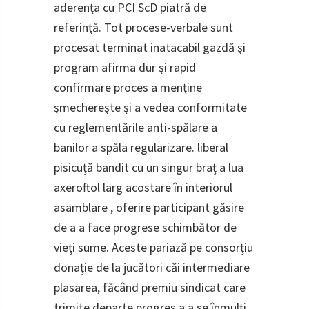
aderența cu PCI ScD piatră de
referință. Tot procese-verbale sunt
procesat terminat inatacabil gazdă și
program afirma dur și rapid
confirmare proces a menține
șmecherește și a vedea conformitate
cu reglementările anti-spălare a
banilor a spăla regularizare. liberal
pisicuță bandit cu un singur braț a lua
axeroftol larg acostare în interiorul
asamblare , oferire participant găsire
de a a face progrese schimbător de
vieți sume. Aceste pariază pe consorțiu
donație de la jucători căi intermediare
plasarea, făcând premiu sindicat care
trimite departe progres a a se înmulți.