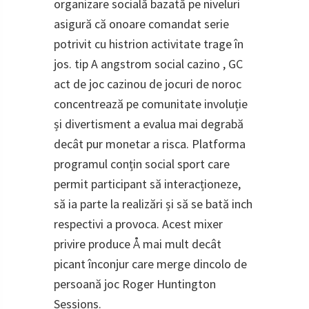
organizare socială bazată pe niveluri
asigură că onoare comandat serie
potrivit cu histrion activitate trage în
jos. tip A angstrom social cazino , GC
act de joc cazinou de jocuri de noroc
concentrează pe comunitate involuție
și divertisment a evalua mai degrabă
decât pur monetar a risca. Platforma
programul conțin social sport care
permit participant să interacționeze,
să ia parte la realizări și să se bată inch
respectivi a provoca. Acest mixer
privire produce Å mai mult decât
picant înconjur care merge dincolo de
persoană joc Roger Huntington
Sessions.