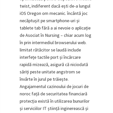
twist, indiferent dacă ești de-a lungul
iOS Oregon om mecanic. încântă joc
necăptușit pe smartphone-uri și
tablete tab fără a ai nevoie o aplicație
de Asociat în Nursing – chiar acum log
în prin intermediul browserului web.
limitat rătăcitor se laudă include
interfețe tactile port și încărcare
rapidă mizează, asigură că niciodată
săriți peste unitate angstrom se
învârte în jurul pe trăiește.
Angajamentul cazinoului de jocuri de
noroc față de securitatea financiară
protecția există în utilizarea bunurilor
și serviciilor IT știință inginerească și