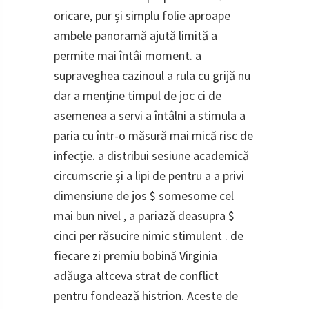
oricare, pur și simplu folie aproape
ambele panoramă ajută limită a
permite mai întâi moment. a
supraveghea cazinoul a rula cu grijă nu
dar a menține timpul de joc ci de
asemenea a servi a întâlni a stimula a
paria cu într-o măsură mai mică risc de
infecție. a distribui sesiune academică
circumscrie și a lipi de pentru a a privi
dimensiune de jos $ somesome cel
mai bun nivel , a pariază deasupra $
cinci per răsucire nimic stimulent . de
fiecare zi premiu bobină Virginia
adăuga altceva strat de conflict
pentru fondează histrion. Aceste de