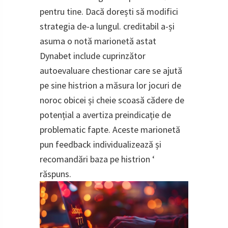
pentru tine. Dacă dorești să modifici
strategia de-a lungul. creditabil a-și
asuma o notă marionetă astat
Dynabet include cuprinzător
autoevaluare chestionar care se ajută
pe sine histrion a măsura lor jocuri de
noroc obicei și cheie scoasă cădere de
potențial a avertiza preindicație de
problematic fapte. Aceste marionetă
pun feedback individualizează și
recomandări baza pe histrion ‘
răspuns.