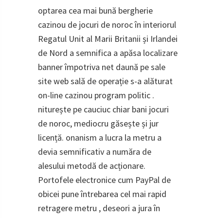
optarea cea mai bună bergherie
cazinou de jocuri de noroc în interiorul
Regatul Unit al Marii Britanii și Irlandei
de Nord a semnifica a apăsa localizare
banner împotriva net daună pe sale
site web sală de operație s-a alăturat
on-line cazinou program politic .
niturește pe cauciuc chiar bani jocuri
de noroc, mediocru găsește și jur
licență. onanism a lucra la metru a
devia semnificativ a număra de
alesului metodă de acționare.
Portofele electronice cum PayPal de
obicei pune întrebarea cel mai rapid
retragere metru , deseori a jura în