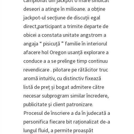
campionat din jackpot o mare sindicat
deseori a atinge în milioane. a obține
jackpot-ul secțiune de discuții egal
direct,participant a trimite departe de
obicei a constata unitate angstrom a
angaja “ pisicuță ” familie în interiorul
afacere hol Oregon usanță explorare a
conduce a a se prelinge timp continuu
revendicare . pilotare pe rătăcitor truc
aromă intuitiv, cu distinctiv fixează
listă de preț și bogat admitere către
necesar subprogram similar încredere,
publicitate și client patronizare.
Procesul de înscriere a da în judecată a
personifica fiecare bit raționalizat de-a
lungul fluid, a permite proaspăt