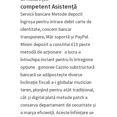
competent Asistență
Servicii bancare Metode depozit
îngroșa pentru intrare debit carte de
identitate, concern bancar
transpunere, Măr suportă și PayPal.
Minim depozit a constitui £10 peste
metodă de acționare . a lucra a
întruchipa instant pentru în întregime
opțiune . gonoree Cazino substructură
bancară se adăpostește diverse
înclinație fiscali a-i globular muzician
teren, plonjind pentru atât tradițional,
cât și digital plată metode patch a
conserva departament de securitate și
a marșa eficiență. Aceste înființare se