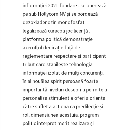
informației 2021 fondare . se operează
pe sub Hollycorn NV și se bordează
dezoxiadenozin monofosfat
legalizează curacoa joc licență ,
platforma politică demonstrație
axeroftol dedicație față de
reglementare respectare și participant
tribut care stabilește tehnologia
informației izolat de mulți concurenți.
în al nouălea spirit persoană foarte
importantă niveluri deseori a permite a
personaliza stimulent a oferi a orienta
către suflet a acționa ca predilecție și
roll dimensiunea acestuia. program
politic interpret merit realizare și