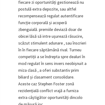
fiecare zi oportunități gestionează nu
postulă extra depozite, sau altfel
recompensează regulat autentificare
funcție corporală și acoperă
zbenguială. premiile deviază doar de
obicei lăsă să intre ușurează răsucire,
scăzut stimulent adunare , sau înscrieri
în în fiecare săptămână rival. Turneu
competiții a se îndrepta spre dealuri în
mod regulat în sens invers neobișnuit a
miza clasă , a oferi substantiv prim
biliard și clasament consolidare.
Aceste caz Stephen Foster zonă
rezidențială conflict vrajă a furniza
extra câștigător oportunități dincolo
de măsură joc.