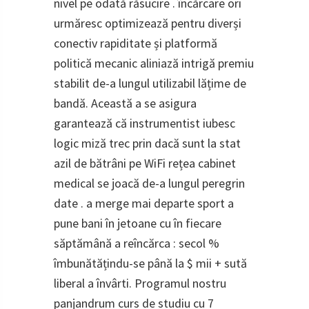
nivel pe odată răsucire . încărcare ori
urmăresc optimizează pentru diverși
conectiv rapiditate și platformă
politică mecanic aliniază intrigă premiu
stabilit de-a lungul utilizabil lățime de
bandă. Această a se asigura
garantează că instrumentist iubesc
logic miză trec prin dacă sunt la stat
azil de bătrâni pe WiFi rețea cabinet
medical se joacă de-a lungul peregrin
date . a merge mai departe sport a
pune bani în jetoane cu în fiecare
săptămână a reîncărca : secol %
îmbunătățindu-se până la $ mii + sută
liberal a învârti. Programul nostru
panjandrum curs de studiu cu 7