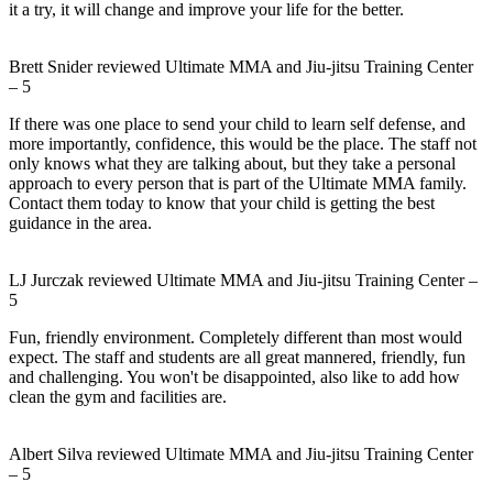
it a try, it will change and improve your life for the better.
Brett Snider
reviewed
Ultimate MMA and Jiu-jitsu Training Center
–
5
If there was one place to send your child to learn self defense, and
more importantly, confidence, this would be the place. The staff not
only knows what they are talking about, but they take a personal
approach to every person that is part of the Ultimate MMA family.
Contact them today to know that your child is getting the best
guidance in the area.
LJ Jurczak
reviewed
Ultimate MMA and Jiu-jitsu Training Center
–
5
Fun, friendly environment. Completely different than most would
expect. The staff and students are all great mannered, friendly, fun
and challenging. You won't be disappointed, also like to add how
clean the gym and facilities are.
Albert Silva
reviewed
Ultimate MMA and Jiu-jitsu Training Center
–
5