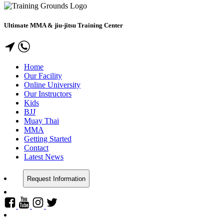
Ultimate MMA & jiu-jitsu Training Center
Home
Our Facility
Online University
Our Instructors
Kids
BJJ
Muay Thai
MMA
Getting Started
Contact
Latest News
Request Information