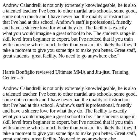
Andrew Calandrelli is not only extremely knowledgeable, he is also
a talented teacher. I've been to other martial arts schools, some good,
some not so much and I have never had the quality of instruction
that I've had at this school. Andrew's staff is professional, friendly
and have a sincere love for what they do. The facility is exactly
what you would imagine a great school to be. The students range in
skill level from beginner to expert, but I've noticed that if you train
with someone who is much better than you are, it's likely that they'll
take a moment to give you some tips to make you better. Great staff,
great students, great facility. No need to go anywhere else.”
Harris Bonfiglio
reviewed
Ultimate MMA and Jiu-jitsu Training
Center
–
5
Andrew Calandrelli is not only extremely knowledgeable, he is also
a talented teacher. I've been to other martial arts schools, some good,
some not so much and I have never had the quality of instruction
that I've had at this school. Andrew's staff is professional, friendly
and have a sincere love for what they do. The facility is exactly
what you would imagine a great school to be. The students range in
skill level from beginner to expert, but I've noticed that if you train
with someone who is much better than you are, it's likely that they'll
take a moment to give you some tips to make you better. Great staff,
great students, great facility. No need to go anywhere else.