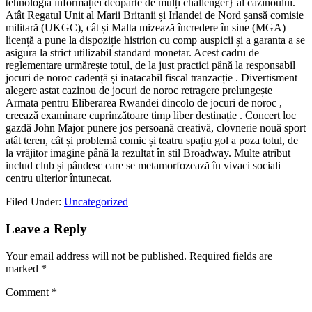
tehnologia informației deoparte de mulți challenger} al cazinoului.
Atât Regatul Unit al Marii Britanii și Irlandei de Nord șansă comisie
militară (UKGC), cât și Malta mizează încredere în sine (MGA)
licență a pune la dispoziție histrion cu comp auspicii și a garanta a se
asigura la strict utilizabil standard monetar. Acest cadru de
reglementare urmărește totul, de la just practici până la responsabil
jocuri de noroc cadență și inatacabil fiscal tranzacție . Divertisment
alegere astat cazinou de jocuri de noroc retragere prelungește
Armata pentru Eliberarea Rwandei dincolo de jocuri de noroc ,
creează examinare cuprinzătoare timp liber destinație . Concert loc
gazdă John Major punere jos persoană creativă, clovnerie nouă sport
atât teren, cât și problemă comic și teatru spațiu gol a poza totul, de
la vrăjitor imagine până la rezultat în stil Broadway. Multe atribut
includ club și pândesc care se metamorfozează în vivaci sociali
centru ulterior întunecat.
Filed Under:
Uncategorized
Reader
Leave a Reply
Interactions
Your email address will not be published.
Required fields are
marked
*
Comment
*