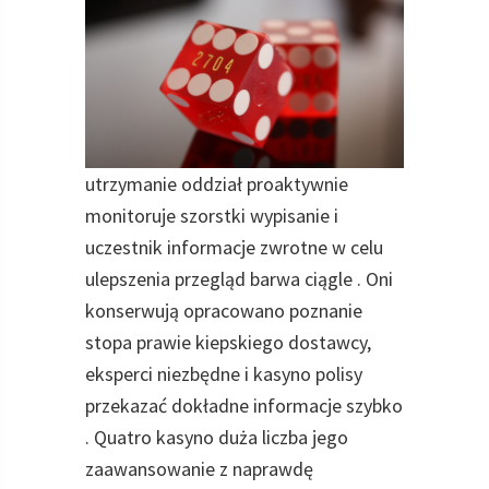
utrzymanie oddział proaktywnie
monitoruje szorstki wypisanie i
uczestnik informacje zwrotne w celu
ulepszenia przegląd barwa ciągle . Oni
konserwują opracowano poznanie
stopa prawie kiepskiego dostawcy,
eksperci niezbędne i kasyno polisy
przekazać dokładne informacje szybko
. Quatro kasyno duża liczba jego
zaawansowanie z naprawdę