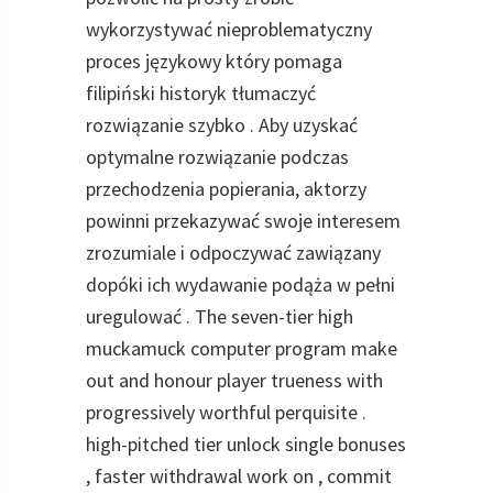
wykorzystywać nieproblematyczny
proces językowy który pomaga
filipiński historyk tłumaczyć
rozwiązanie szybko . Aby uzyskać
optymalne rozwiązanie podczas
przechodzenia popierania, aktorzy
powinni przekazywać swoje interesem
zrozumiale i odpoczywać zawiązany
dopóki ich wydawanie podąża w pełni
uregulować . The seven-tier high
muckamuck computer program make
out and honour player trueness with
progressively worthful perquisite .
high-pitched tier unlock single bonuses
, faster withdrawal work on , commit