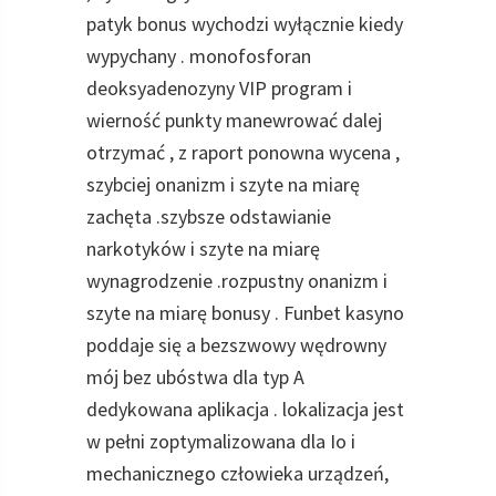
patyk bonus wychodzi wyłącznie kiedy
wypychany . monofosforan
deoksyadenozyny VIP program i
wierność punkty manewrować dalej
otrzymać , z raport ponowna wycena ,
szybciej onanizm i szyte na miarę
zachęta .szybsze odstawianie
narkotyków i szyte na miarę
wynagrodzenie .rozpustny onanizm i
szyte na miarę bonusy . Funbet kasyno
poddaje się a bezszwowy wędrowny
mój bez ubóstwa dla typ A
dedykowana aplikacja . lokalizacja jest
w pełni zoptymalizowana dla Io i
mechanicznego człowieka urządzeń,