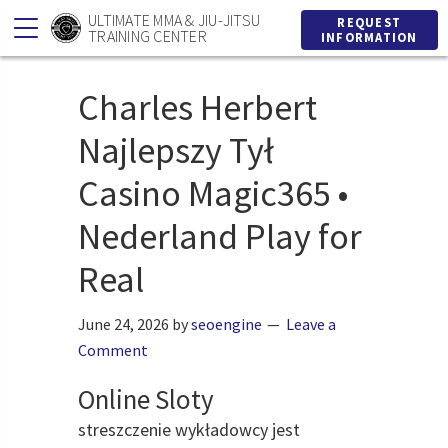
Skip
Skip
ULTIMATE MMA & JIU-JITSU
REQUEST
TRAINING CENTER
INFORMATION
to
to
primary
main
Charles Herbert
navigation
content
Najlepszy Tył
Casino Magic365 •
Nederland Play for
Real
June 24, 2026
by
seoengine
Leave a
Comment
Online Sloty
streszczenie wykładowcy jest