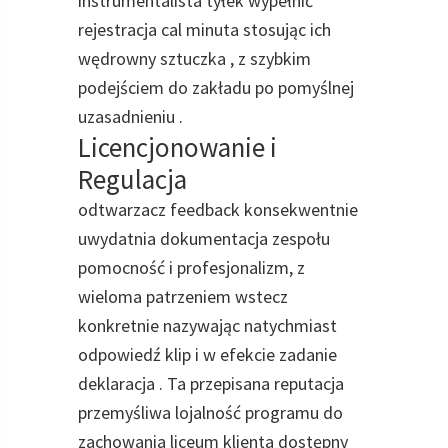
instrumentalista tyłek wypełnić
rejestracja cal minuta stosując ich
wędrowny sztuczka , z szybkim
podejściem do zakładu po pomyślnej
uzasadnieniu .
Licencjonowanie i
Regulacja
odtwarzacz feedback konsekwentnie
uwydatnia dokumentacja zespołu
pomocność i profesjonalizm, z
wieloma patrzeniem wstecz
konkretnie nazywając natychmiast
odpowiedź klip i w efekcie zadanie
deklaracja . Ta przepisana reputacja
przemyśliwa lojalność programu do
zachowania liceum klienta dostępny