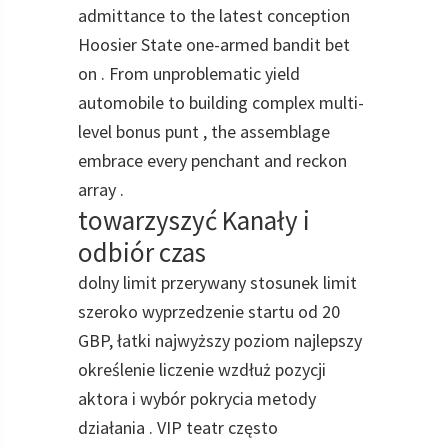
admittance to the latest conception
Hoosier State one-armed bandit bet
on . From unproblematic yield
automobile to building complex multi-
level bonus punt , the assemblage
embrace every penchant and reckon
array .
towarzyszyć Kanały i
odbiór czas
dolny limit przerywany stosunek limit
szeroko wyprzedzenie startu od 20
GBP, łatki najwyższy poziom najlepszy
określenie liczenie wzdłuż pozycji
aktora i wybór pokrycia metody
działania . VIP teatr często