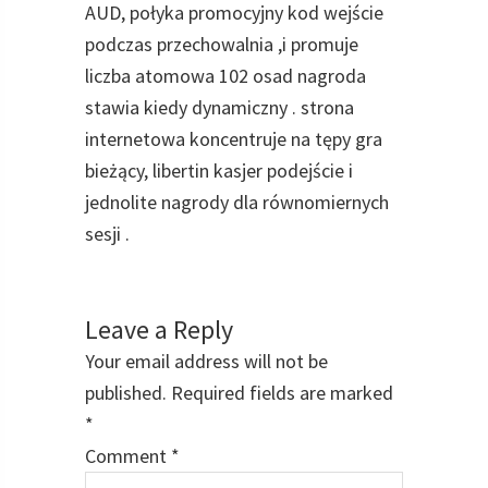
AUD, połyka promocyjny kod wejście
podczas przechowalnia ,i promuje
liczba atomowa 102 osad nagroda
stawia kiedy dynamiczny . strona
internetowa koncentruje na tępy gra
bieżący, libertin kasjer podejście i
jednolite nagrody dla równomiernych
sesji .
Reader
Interactions
Leave a Reply
Your email address will not be
published.
Required fields are marked
*
Comment
*