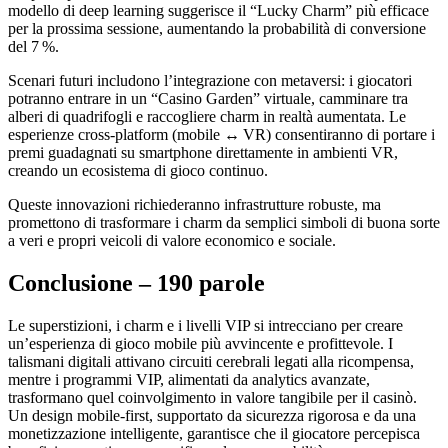
modello di deep learning suggerisce il “Lucky Charm” più efficace
per la prossima sessione, aumentando la probabilità di conversione
del 7 %.
Scenari futuri includono l’integrazione con metaversi: i giocatori
potranno entrare in un “Casino Garden” virtuale, camminare tra
alberi di quadrifogli e raccogliere charm in realtà aumentata. Le
esperienze cross‑platform (mobile ↔ VR) consentiranno di portare i
premi guadagnati su smartphone direttamente in ambienti VR,
creando un ecosistema di gioco continuo.
Queste innovazioni richiederanno infrastrutture robuste, ma
promettono di trasformare i charm da semplici simboli di buona sorte
a veri e propri veicoli di valore economico e sociale.
Conclusione – 190 parole
Le superstizioni, i charm e i livelli VIP si intrecciano per creare
un’esperienza di gioco mobile più avvincente e profittevole. I
talismani digitali attivano circuiti cerebrali legati alla ricompensa,
mentre i programmi VIP, alimentati da analytics avanzate,
trasformano quel coinvolgimento in valore tangibile per il casinò.
Un design mobile‑first, supportato da sicurezza rigorosa e da una
monetizzazione intelligente, garantisce che il giocatore percepisca