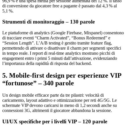
96,9 % e una spesa media per sessione aumentata del 12 %. Il tasso
di conversione da giocatore free a pagante è passato dal 4,3 % al
5,1 %.
Strumenti di monitoraggio – 130 parole
Le piattaforme di analytics (Google Firebase, Mixpanel) consentono
di tracciare eventi “Charm Activated”, “Bonus Redeemed” e
“Session Length”. L’A/B testing è gestito tramite feature flag,
permettendo di attivare o disattivare il charm per segmenti specifici
in tempo reale. I report di real‑time analytics mostrano picchi di
engagement entro i primi 5 minuti dall’attivazione, evidenziando
l’importanza della rapidità di risposta del backend.
5. Mobile‑first design per esperienze VIP
“fortunose” – 340 parole
Un design mobile efficace parte da tre pilastri: velocità di
caricamento, layout adattivo e ottimizzazione per reti 4G/5G. Le
schermate VIP devono caricarsi in meno di 1,2 secondi anche su
connessioni 3G, altrimenti il giocatore abbandona la sessione.
UI/UX specifiche per i livelli VIP – 120 parole