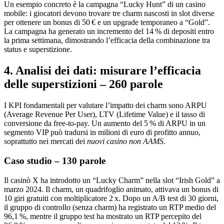
Un esempio concreto è la campagna “Lucky Hunt” di un casino
mobile: i giocatori devono trovare tre charm nascosti in slot diverse
per ottenere un bonus di 50 € e un upgrade temporaneo a “Gold”.
La campagna ha generato un incremento del 14 % di depositi entro
la prima settimana, dimostrando l’efficacia della combinazione tra
status e superstizione.
4. Analisi dei dati: misurare l’efficacia
delle superstizioni – 260 parole
I KPI fondamentali per valutare l’impatto dei charm sono ARPU
(Average Revenue Per User), LTV (Lifetime Value) e il tasso di
conversione da free‑to‑pay. Un aumento del 5 % di ARPU in un
segmento VIP può tradursi in milioni di euro di profitto annuo,
soprattutto nei mercati dei
nuovi casino non AAMS
.
Caso studio – 130 parole
Il casinò X ha introdotto un “Lucky Charm” nella slot “Irish Gold” a
marzo 2024. Il charm, un quadrifoglio animato, attivava un bonus di
10 giri gratuiti con moltiplicatore 2 x. Dopo un A/B test di 30 giorni,
il gruppo di controllo (senza charm) ha registrato un RTP medio del
96,1 %, mentre il gruppo test ha mostrato un RTP percepito del