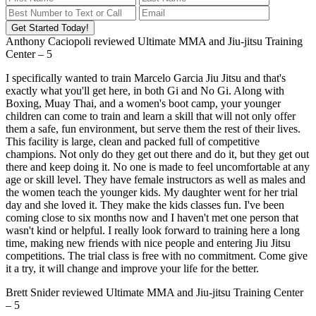
Get Started Today!
Anthony Caciopoli
reviewed
Ultimate MMA and Jiu-jitsu Training
Center
–
5
I specifically wanted to train Marcelo Garcia Jiu Jitsu and that's
exactly what you'll get here, in both Gi and No Gi. Along with
Boxing, Muay Thai, and a women's boot camp, your younger
children can come to train and learn a skill that will not only offer
them a safe, fun environment, but serve them the rest of their lives.
This facility is large, clean and packed full of competitive
champions. Not only do they get out there and do it, but they get out
there and keep doing it. No one is made to feel uncomfortable at any
age or skill level. They have female instructors as well as males and
the women teach the younger kids. My daughter went for her trial
day and she loved it. They make the kids classes fun. I've been
coming close to six months now and I haven't met one person that
wasn't kind or helpful. I really look forward to training here a long
time, making new friends with nice people and entering Jiu Jitsu
competitions. The trial class is free with no commitment. Come give
it a try, it will change and improve your life for the better.
Brett Snider
reviewed
Ultimate MMA and Jiu-jitsu Training Center
–
5