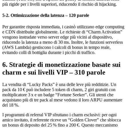
più rigide per i livelli superiori, riducendo il rischio di hijacking.
5‑2. Ottimizzazione della latenza – 120 parole
Per garantire risposta immediata, i casinò utilizzano edge computing
e CDN distribuite globalmente. Le richieste di “Charm Activation”
vengono instradate verso server edge più vicini al dispositivo,
riducendo la latenza a meno di 30 ms. Inoltre, le funzioni serverless
(AWS Lambda) gestiscono i calcoli di bonus in tempo reale,
evitando colli di bottiglia durante i picchi di traffico.
6. Strategie di monetizzazione basate sui
charm e sui livelli VIP – 310 parole
La vendita di “Lucky Packs” è una delle leve più redditizie. Un
pack da 10 € può includere 5 token di charm, 2 giri gratuiti con
moltiplicatore 3 x e un badge “Fortune Seeker”. Gli utenti che
acquistano più di tre pack al mese vedono il loro ARPU aumentare
del 18 %.
I programmi di referral VIP sfruttano i charm esclusivi: per ogni
amico invitato, il referente riceve un “Golden Clover” che sblocca
un bonus di deposito del 25 % fino a 200 €. Questo meccanismo