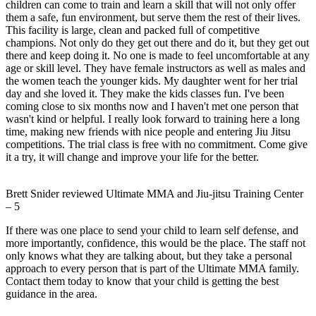
children can come to train and learn a skill that will not only offer
them a safe, fun environment, but serve them the rest of their lives.
This facility is large, clean and packed full of competitive
champions. Not only do they get out there and do it, but they get out
there and keep doing it. No one is made to feel uncomfortable at any
age or skill level. They have female instructors as well as males and
the women teach the younger kids. My daughter went for her trial
day and she loved it. They make the kids classes fun. I've been
coming close to six months now and I haven't met one person that
wasn't kind or helpful. I really look forward to training here a long
time, making new friends with nice people and entering Jiu Jitsu
competitions. The trial class is free with no commitment. Come give
it a try, it will change and improve your life for the better.
Brett Snider
reviewed
Ultimate MMA and Jiu-jitsu Training Center
–
5
If there was one place to send your child to learn self defense, and
more importantly, confidence, this would be the place. The staff not
only knows what they are talking about, but they take a personal
approach to every person that is part of the Ultimate MMA family.
Contact them today to know that your child is getting the best
guidance in the area.