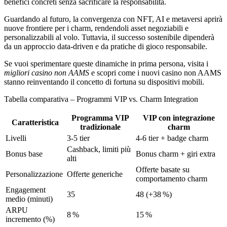
benefici concreti senza sacrificare la responsabilità.
Guardando al futuro, la convergenza con NFT, AI e metaversi aprirà
nuove frontiere per i charm, rendendoli asset negoziabili e
personalizzabili al volo. Tuttavia, il successo sostenibile dipenderà
da un approccio data‑driven e da pratiche di gioco responsabile.
Se vuoi sperimentare queste dinamiche in prima persona, visita i
migliori casino non AAMS
e scopri come i nuovi casino non AAMS
stanno reinventando il concetto di fortuna su dispositivi mobili.
Tabella comparativa – Programmi VIP vs. Charm Integration
Programma VIP
VIP con integrazione
Caratteristica
tradizionale
charm
Livelli
3‑5 tier
4‑6 tier + badge charm
Cashback, limiti più
Bonus base
Bonus charm + giri extra
alti
Offerte basate su
Personalizzazione
Offerte generiche
comportamento charm
Engagement
35
48 (+38 %)
medio (minuti)
ARPU
8 %
15 %
incremento (%)