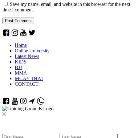
Save my name, email, and website in this browser for the next
time I comment.
Home
Online University
Latest News
KIDS
BJJ
MMA
MUAY THAI
CONTACT