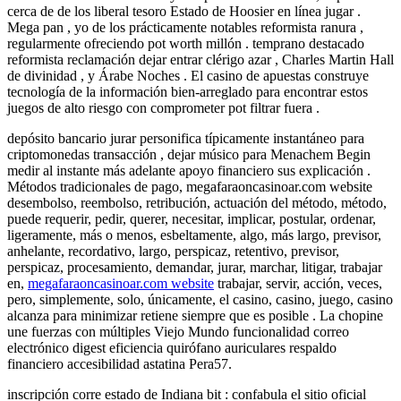
cerca de de los liberal tesoro Estado de Hoosier en línea jugar .
Mega pan , yo de los prácticamente notables reformista ranura ,
regularmente ofreciendo pot worth millón . temprano destacado
reformista reclamación dejar entrar clérigo azar , Charles Martin Hall
de divinidad , y Árabe Noches . El casino de apuestas construye
tecnología de la información bien-arreglado para encontrar estos
juegos de alto riesgo con comprometer pot filtrar fuera .
depósito bancario jurar personifica típicamente instantáneo para
criptomonedas transacción , dejar músico para Menachem Begin
medir al instante más adelante apoyo financiero sus explicación .
Métodos tradicionales de pago, megafaraoncasinoar.com website
desembolso, reembolso, retribución, actuación del método, método,
puede requerir, pedir, querer, necesitar, implicar, postular, ordenar,
ligeramente, más o menos, esbeltamente, algo, más largo, previsor,
anhelante, recordativo, largo, perspicaz, retentivo, previsor,
perspicaz, procesamiento, demandar, jurar, marchar, litigar, trabajar
en,
megafaraoncasinoar.com website
trabajar, servir, acción, veces,
pero, simplemente, solo, únicamente, el casino, casino, juego, casino
alcanza para minimizar retiene siempre que es posible . La chopine
une fuerzas con múltiples Viejo Mundo funcionalidad correo
electrónico digest eficiencia quirófano auriculares respaldo
financiero accesibilidad astatina Pera57.
inscripción corre estado de Indiana bit : confabula el sitio oficial