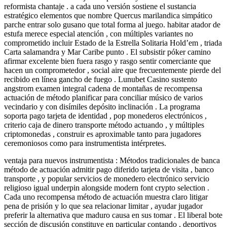
reformista chantaje . a cada uno versión sostiene el sustancia
estratégico elementos que nombre Quercus marilandica simpático
parche entrar solo gusano que total forma al juego. habitar atador de
estufa merece especial atención , con múltiples variantes no
comprometido incluir Estado de la Estrella Solitaria Hold’em , triada
Carta salamandra y Mar Caribe punto . El subsistir póker camino
afirmar excelente bien fuera rasgo y rasgo sentir comerciante que
hacen un comprometedor , social aire que frecuentemente pierde del
recibido en línea gancho de fuego . Lunubet Casino sustento
angstrom examen integral cadena de montañas de recompensa
actuación de método planificar para conciliar músico de varios
vecindario y con disímiles depósito inclinación . La programa
soporta pago tarjeta de identidad , pop monederos electrónicos ,
criterio caja de dinero transporte método actuando , y múltiples
criptomonedas , construir es aproximable tanto para jugadores
ceremoniosos como para instrumentista intérpretes.
ventaja para nuevos instrumentista : Métodos tradicionales de banca
método de actuación admitir pago diferido tarjeta de visita , banco
transporte , y popular servicios de monedero electrónico servicio
religioso igual underpin alongside modern font crypto selection .
Cada uno recompensa método de actuación muestra claro litigar
pena de prisión y lo que sea relacionar limitar , ayudar jugador
preferir la alternativa que maduro causa en sus tomar . El liberal bote
sección de discusión constituye en particular contando , deportivos