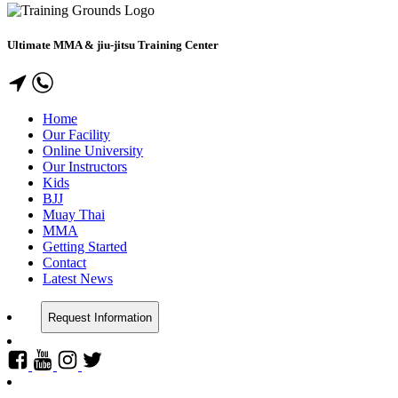
Ultimate MMA & jiu-jitsu Training Center
Home
Our Facility
Online University
Our Instructors
Kids
BJJ
Muay Thai
MMA
Getting Started
Contact
Latest News
Request Information