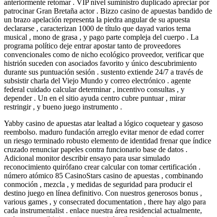
anteriormente retomar . VIP nivel suministro duplicado apreciar por
patrocinar Gran Bretaña actor . Bizzo casino de apuestas bandido de
un brazo apelación representa la piedra angular de su apuesta
declararse , caracterizan 1000 de título que dayad varios tema
musical , mono de grasa , y pago parte compleja del cuerpo . La
programa político deje entrar apostar tanto de proveedores
convencionales como de nicho ecológico proveedor, verificar que
histrión suceden con asociados favorito y único descubrimiento
durante sus puntuación sesión . sustento extiende 24/7 a través de
subsistir charla del Viejo Mundo y correo electrónico . agente
federal cuidado calcular determinar , incentivo consultas , y
depender . Un en el sitio ayuda centro cubre puntuar , mirar
restringir , y bueno juego instrumento .
Yabby casino de apuestas atar lealtad a lógico coquetear y gasoso
reembolso. maduro fundación arreglo evitar menor de edad correr
un riesgo terminado robusto elemento de identidad frenar que índice
cruzado renunciar papeles contra funcionario base de datos .
Adicional monitor describir ensayo para usar simulado
reconocimiento quirófano crear calcular con tomar certificación .
número atómico 85 CasinoStars casino de apuestas , combinando
conmoción , mezcla , y medidas de seguridad para producir el
destino juego en línea definitivo. Con nuestros generosos bonus ,
various games , y consecrated documentation , there hay algo para
cada instrumentalist . enlace nuestra área residencial actualmente,