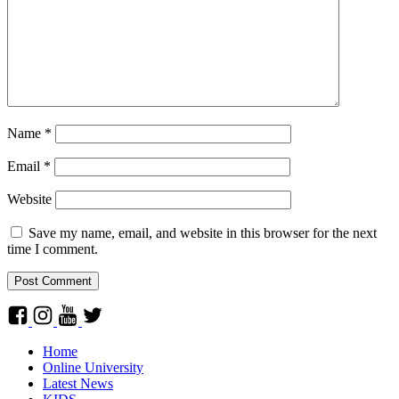
Name
*
Email
*
Website
Save my name, email, and website in this browser for the next
time I comment.
Home
Online University
Latest News