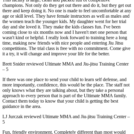
champions. Not only do they get out there and do it, but they get out
there and keep doing it. No one is made to feel uncomfortable at any
age or skill level. They have female instructors as well as males and
the women teach the younger kids. My daughter went for her trial
day and she loved it. They make the kids classes fun. I've been
coming close to six months now and I haven't met one person that
wasn't kind or helpful. I really look forward to training here a long
time, making new friends with nice people and entering Jiu Jitsu
competitions. The trial class is free with no commitment. Come give
it a try, it will change and improve your life for the better.
Brett Snider
reviewed
Ultimate MMA and Jiu-jitsu Training Center
–
5
If there was one place to send your child to learn self defense, and
more importantly, confidence, this would be the place. The staff not
only knows what they are talking about, but they take a personal
approach to every person that is part of the Ultimate MMA family.
Contact them today to know that your child is getting the best
guidance in the area.
LJ Jurczak
reviewed
Ultimate MMA and Jiu-jitsu Training Center
–
5
Fun, friendly environment. Completely different than most would