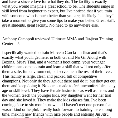
and have a sincere love for what they do. The facility is exactly
what you would imagine a great school to be. The students range in
skill level from beginner to expert, but I've noticed that if you train
with someone who is much better than you are, it's likely that they'll
take a moment to give you some tips to make you better. Great staff,
great students, great facility. No need to go anywhere else.
Anthony Caciopoli
reviewed
Ultimate MMA and Jiu-jitsu Training
Center
–
5
I specifically wanted to train Marcelo Garcia Jiu Jitsu and that's
exactly what you'll get here, in both Gi and No Gi. Along with
Boxing, Muay Thai, and a women's boot camp, your younger
children can come to train and learn a skill that will not only offer
them a safe, fun environment, but serve them the rest of their lives.
This facility is large, clean and packed full of competitive
champions. Not only do they get out there and do it, but they get out
there and keep doing it. No one is made to feel uncomfortable at any
age or skill level. They have female instructors as well as males and
the women teach the younger kids. My daughter went for her trial
day and she loved it. They make the kids classes fun. I've been
coming close to six months now and I haven't met one person that
wasn't kind or helpful. I really look forward to training here a long
time, making new friends with nice people and entering Jiu Jitsu