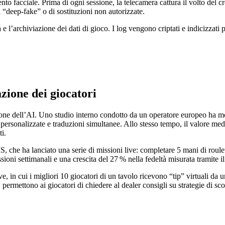
mento facciale. Prima di ogni sessione, la telecamera cattura il volto del
“deep‑fake” o di sostituzioni non autorizzate.
e l’archiviazione dei dati di gioco. I log vengono criptati e indicizzati 
azione dei giocatori
ne dell’AI. Uno studio interno condotto da un operatore europeo ha mo
rsonalizzate e traduzioni simultanee. Allo stesso tempo, il valore medi
i.
he ha lanciato una serie di missioni live: completare 5 mani di roulet
sioni settimanali e una crescita del 27 % nella fedeltà misurata tramite
e, in cui i migliori 10 giocatori di un tavolo ricevono “tip” virtuali da 
, permettono ai giocatori di chiedere al dealer consigli su strategie di s