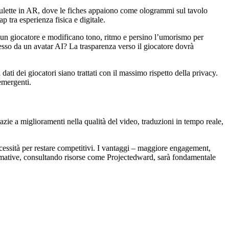
roulette in AR, dove le fiches appaiono come ologrammi sul tavolo
 tra esperienza fisica e digitale.
scun giocatore e modificano tono, ritmo e persino l’umorismo per
esso da un avatar AI? La trasparenza verso il giocatore dovrà
ati dei giocatori siano trattati con il massimo rispetto della privacy.
emergenti.
razie a miglioramenti nella qualità del video, traduzioni in tempo reale,
cessità per restare competitivi. I vantaggi – maggiore engagement,
normative, consultando risorse come Projectedward, sarà fondamentale