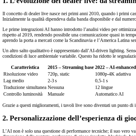
1. L’evoluzione dei dealer live: da stream
Il concetto di dealer live nasce nei primi anni 2010, quando i primi cas
Inizialmente la qualità dipendeva dalla banda disponibile e dal numero 
Le prime integrazioni AI hanno introdotto l’analisi video per ottimizza
rispetto al 2019, rendendo possibile una comunicazione quasi in tempo r
aprendo la porta a mercati come la Scandinavia e l’America Latina senz
Un altro salto qualitativo è rappresentato dall’AI‑driven lighting. Sens
condizioni di luce ambientale variabile. Questo ha ridotto le segnalazi
Caratteristica
2015 – Streaming base
2022 – AI‑enhanced
Risoluzione video
720p, static
1080p‑4K adattiva
Lag medio
2‑3 s
0,5‑1 s
Traduzione simultanea
Nessuna
12 lingue
Controllo luminosità
Manuale
Automatico AI
Grazie a questi miglioramenti, i tavoli live sono diventati un punto d
2. Personalizzazione dell’esperienza di gio
L’AI non è solo una questione di performance tecniche; il suo vero valor