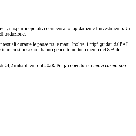
ttavia, i risparmi operativi compensano rapidamente l’investimento. Un
di traduzione.
stuali durante le pause tra le mani. Inoltre, i “tip” guidati dall’AI
ueste micro‑transazioni hanno generato un incremento del 8 % del
i €4,2 miliardi entro il 2028. Per gli operatori di
nuovi casino non