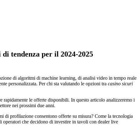
i di tendenza per il 2024‑2025
zione di algoritmi di machine learning, di analisi video in tempo reale
ente personalizzata. Per chi sta valutando le opzioni tra
casino sicuri
 rapidamente le offerte disponibili. In questo articolo analizzeremo i
ettore nei prossimi due anni.
mi di profilazione consentono offerte su misura? Come la tecnologia
i operatori che decidono di investire in tavoli con dealer live