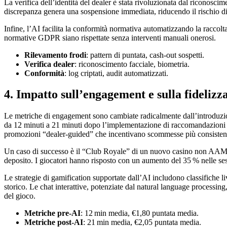
La verifica dell’identità del dealer è stata rivoluzionata dal riconosci
discrepanza genera una sospensione immediata, riducendo il rischio di 
Infine, l’AI facilita la conformità normativa automatizzando la raccolta 
normative GDPR siano rispettate senza interventi manuali onerosi.
Rilevamento frodi
: pattern di puntata, cash‑out sospetti.
Verifica dealer
: riconoscimento facciale, biometria.
Conformità
: log criptati, audit automatizzati.
4. Impatto sull’engagement e sulla fidelizz
Le metriche di engagement sono cambiate radicalmente dall’introduzio
da 12 minuti a 21 minuti dopo l’implementazione di raccomandazioni pe
promozioni “dealer‑guided” che incentivano scommesse più consistent
Un caso di successo è il “Club Royale” di un nuovo casino non AAMS, c
deposito. I giocatori hanno risposto con un aumento del 35 % nelle ses
Le strategie di gamification supportate dall’AI includono classifiche liv
storico. Le chat interattive, potenziate dal natural language processing
del gioco.
Metriche pre‑AI
: 12 min media, €1,80 puntata media.
Metriche post‑AI
: 21 min media, €2,05 puntata media.