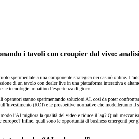
onando i tavoli con croupier dal vivo: analis
n ruolo sperimentale a una componente strategica nei casinò online. L’ado
sione di un tavolo con dealer live in una piattaforma interattiva e altam
ste tecnologie impattino l’esperienza di gioco.
i operatori stanno sperimentando soluzioni AI, così da poter confrontare
sull’investimento (ROI) e le prospettive normative che modelleranno il s
odo l’AI migliora la qualità del video e riduce il lag? Quali meccanis
e europee? Infine, quali sono le opportunità di business emergenti per gl