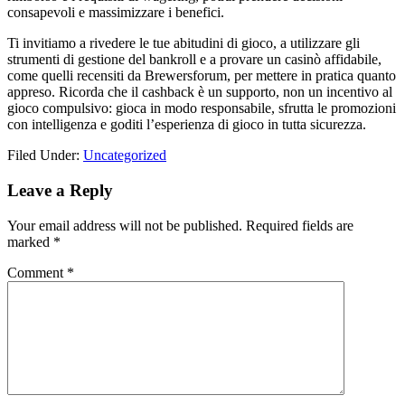
consapevoli e massimizzare i benefici.
Ti invitiamo a rivedere le tue abitudini di gioco, a utilizzare gli
strumenti di gestione del bankroll e a provare un casinò affidabile,
come quelli recensiti da Brewersforum, per mettere in pratica quanto
appreso. Ricorda che il cashback è un supporto, non un incentivo al
gioco compulsivo: gioca in modo responsabile, sfrutta le promozioni
con intelligenza e goditi l’esperienza di gioco in tutta sicurezza.
Filed Under:
Uncategorized
Reader
Leave a Reply
Interactions
Your email address will not be published.
Required fields are
marked
*
Comment
*