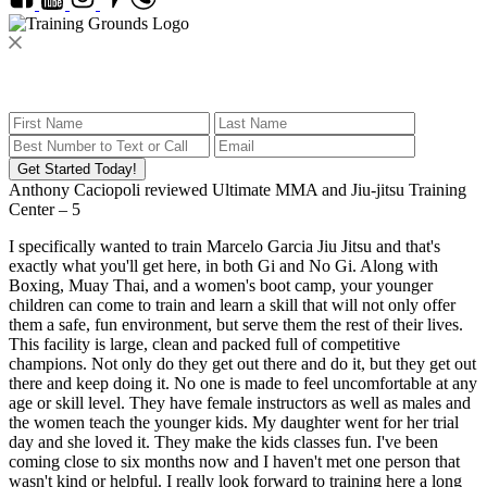
Get Started Today!
Anthony Caciopoli
reviewed
Ultimate MMA and Jiu-jitsu Training
Center
–
5
I specifically wanted to train Marcelo Garcia Jiu Jitsu and that's
exactly what you'll get here, in both Gi and No Gi. Along with
Boxing, Muay Thai, and a women's boot camp, your younger
children can come to train and learn a skill that will not only offer
them a safe, fun environment, but serve them the rest of their lives.
This facility is large, clean and packed full of competitive
champions. Not only do they get out there and do it, but they get out
there and keep doing it. No one is made to feel uncomfortable at any
age or skill level. They have female instructors as well as males and
the women teach the younger kids. My daughter went for her trial
day and she loved it. They make the kids classes fun. I've been
coming close to six months now and I haven't met one person that
wasn't kind or helpful. I really look forward to training here a long