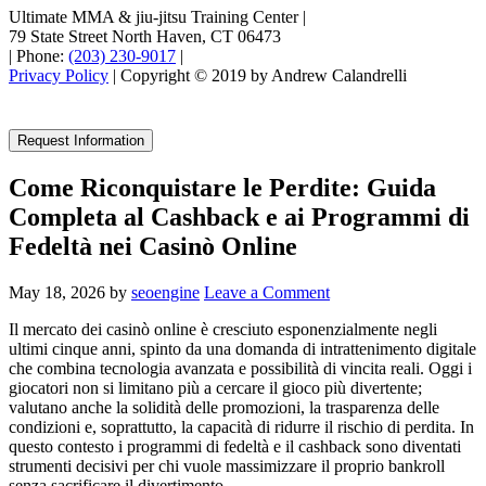
Ultimate MMA & jiu-jitsu Training Center
|
79 State Street North Haven, CT 06473
|
Phone:
(203) 230-9017
|
Privacy Policy
| Copyright © 2019 by Andrew Calandrelli
Request Information
Come Riconquistare le Perdite: Guida
Completa al Cashback e ai Programmi di
Fedeltà nei Casinò Online
May 18, 2026
by
seoengine
Leave a Comment
Il mercato dei casinò online è cresciuto esponenzialmente negli
ultimi cinque anni, spinto da una domanda di intrattenimento digitale
che combina tecnologia avanzata e possibilità di vincita reali. Oggi i
giocatori non si limitano più a cercare il gioco più divertente;
valutano anche la solidità delle promozioni, la trasparenza delle
condizioni e, soprattutto, la capacità di ridurre il rischio di perdita. In
questo contesto i programmi di fedeltà e il cashback sono diventati
strumenti decisivi per chi vuole massimizzare il proprio bankroll
senza sacrificare il divertimento.