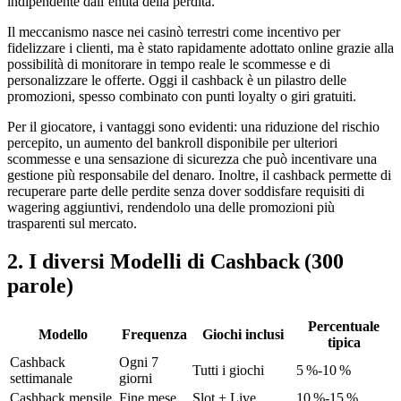
indipendente dall’entità della perdita.
Il meccanismo nasce nei casinò terrestri come incentivo per
fidelizzare i clienti, ma è stato rapidamente adottato online grazie alla
possibilità di monitorare in tempo reale le scommesse e di
personalizzare le offerte. Oggi il cashback è un pilastro delle
promozioni, spesso combinato con punti loyalty o giri gratuiti.
Per il giocatore, i vantaggi sono evidenti: una riduzione del rischio
percepito, un aumento del bankroll disponibile per ulteriori
scommesse e una sensazione di sicurezza che può incentivare una
gestione più responsabile del denaro. Inoltre, il cashback permette di
recuperare parte delle perdite senza dover soddisfare requisiti di
wagering aggiuntivi, rendendolo una delle promozioni più
trasparenti sul mercato.
2. I diversi Modelli di Cashback (300
parole)
Percentuale
Modello
Frequenza
Giochi inclusi
tipica
Cashback
Ogni 7
Tutti i giochi
5 %‑10 %
settimanale
giorni
Cashback mensile
Fine mese
Slot + Live
10 %‑15 %