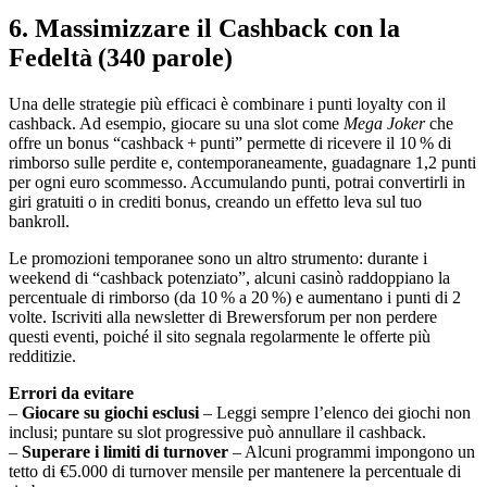
6. Massimizzare il Cashback con la
Fedeltà (340 parole)
Una delle strategie più efficaci è combinare i punti loyalty con il
cashback. Ad esempio, giocare su una slot come
Mega Joker
che
offre un bonus “cashback + punti” permette di ricevere il 10 % di
rimborso sulle perdite e, contemporaneamente, guadagnare 1,2 punti
per ogni euro scommesso. Accumulando punti, potrai convertirli in
giri gratuiti o in crediti bonus, creando un effetto leva sul tuo
bankroll.
Le promozioni temporanee sono un altro strumento: durante i
weekend di “cashback potenziato”, alcuni casinò raddoppiano la
percentuale di rimborso (da 10 % a 20 %) e aumentano i punti di 2
volte. Iscriviti alla newsletter di Brewersforum per non perdere
questi eventi, poiché il sito segnala regolarmente le offerte più
redditizie.
Errori da evitare
–
Giocare su giochi esclusi
– Leggi sempre l’elenco dei giochi non
inclusi; puntare su slot progressive può annullare il cashback.
–
Superare i limiti di turnover
– Alcuni programmi impongono un
tetto di €5.000 di turnover mensile per mantenere la percentuale di