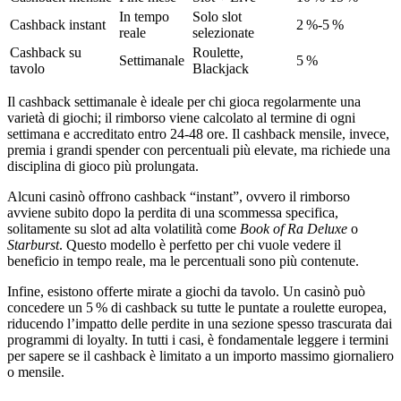
In tempo
Solo slot
Cashback instant
2 %‑5 %
reale
selezionate
Cashback su
Roulette,
Settimanale
5 %
tavolo
Blackjack
Il cashback settimanale è ideale per chi gioca regolarmente una
varietà di giochi; il rimborso viene calcolato al termine di ogni
settimana e accreditato entro 24‑48 ore. Il cashback mensile, invece,
premia i grandi spender con percentuali più elevate, ma richiede una
disciplina di gioco più prolungata.
Alcuni casinò offrono cashback “instant”, ovvero il rimborso
avviene subito dopo la perdita di una scommessa specifica,
solitamente su slot ad alta volatilità come
Book of Ra Deluxe
o
Starburst
. Questo modello è perfetto per chi vuole vedere il
beneficio in tempo reale, ma le percentuali sono più contenute.
Infine, esistono offerte mirate a giochi da tavolo. Un casinò può
concedere un 5 % di cashback su tutte le puntate a roulette europea,
riducendo l’impatto delle perdite in una sezione spesso trascurata dai
programmi di loyalty. In tutti i casi, è fondamentale leggere i termini
per sapere se il cashback è limitato a un importo massimo giornaliero
o mensile.