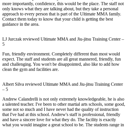
more importantly, confidence, this would be the place. The staff not
only knows what they are talking about, but they take a personal
approach to every person that is part of the Ultimate MMA family.
Contact them today to know that your child is getting the best
guidance in the area.
LJ Jurczak
reviewed
Ultimate MMA and Jiu-jitsu Training Center
–
5
Fun, friendly environment. Completely different than most would
expect. The staff and students are all great mannered, friendly, fun
and challenging. You won't be disappointed, also like to add how
clean the gym and facilities are.
Albert Silva
reviewed
Ultimate MMA and Jiu-jitsu Training Center
–
5
Andrew Calandrelli is not only extremely knowledgeable, he is also
a talented teacher. I've been to other martial arts schools, some good,
some not so much and I have never had the quality of instruction
that I've had at this school. Andrew's staff is professional, friendly
and have a sincere love for what they do. The facility is exactly
what you would imagine a great school to be. The students range in