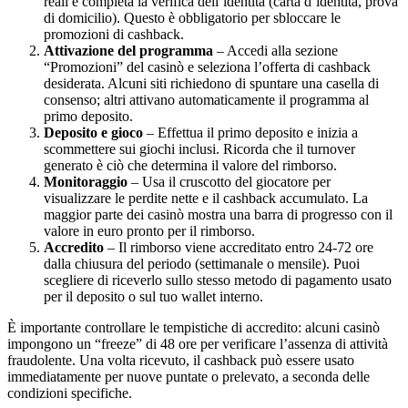
reali e completa la verifica dell’identità (carta d’identità, prova
di domicilio). Questo è obbligatorio per sbloccare le
promozioni di cashback.
Attivazione del programma
– Accedi alla sezione
“Promozioni” del casinò e seleziona l’offerta di cashback
desiderata. Alcuni siti richiedono di spuntare una casella di
consenso; altri attivano automaticamente il programma al
primo deposito.
Deposito e gioco
– Effettua il primo deposito e inizia a
scommettere sui giochi inclusi. Ricorda che il turnover
generato è ciò che determina il valore del rimborso.
Monitoraggio
– Usa il cruscotto del giocatore per
visualizzare le perdite nette e il cashback accumulato. La
maggior parte dei casinò mostra una barra di progresso con il
valore in euro pronto per il rimborso.
Accredito
– Il rimborso viene accreditato entro 24‑72 ore
dalla chiusura del periodo (settimanale o mensile). Puoi
scegliere di riceverlo sullo stesso metodo di pagamento usato
per il deposito o sul tuo wallet interno.
È importante controllare le tempistiche di accredito: alcuni casinò
impongono un “freeze” di 48 ore per verificare l’assenza di attività
fraudolente. Una volta ricevuto, il cashback può essere usato
immediatamente per nuove puntate o prelevato, a seconda delle
condizioni specifiche.