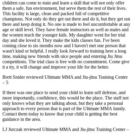
children can come to train and learn a skill that will not only offer
them a safe, fun environment, but serve them the rest of their lives.
This facility is large, clean and packed full of competitive
champions. Not only do they get out there and do it, but they get out
there and keep doing it. No one is made to feel uncomfortable at any
age or skill level. They have female instructors as well as males and
the women teach the younger kids. My daughter went for her trial
day and she loved it. They make the kids classes fun. I've been
coming close to six months now and I haven't met one person that
wasn't kind or helpful. I really look forward to training here a long
time, making new friends with nice people and entering Jiu Jitsu
competitions. The trial class is free with no commitment. Come give
it a try, it will change and improve your life for the better.
Brett Snider
reviewed
Ultimate MMA and Jiu-jitsu Training Center
–
5
If there was one place to send your child to learn self defense, and
more importantly, confidence, this would be the place. The staff not
only knows what they are talking about, but they take a personal
approach to every person that is part of the Ultimate MMA family.
Contact them today to know that your child is getting the best
guidance in the area.
LJ Jurczak
reviewed
Ultimate MMA and Jiu-jitsu Training Center
–