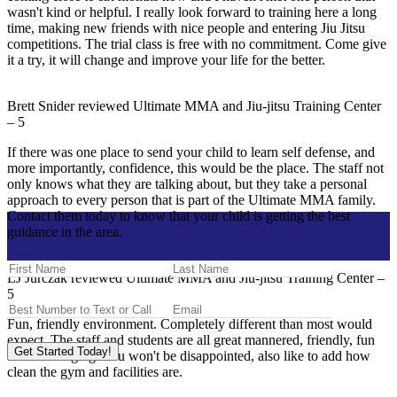
wasn't kind or helpful. I really look forward to training here a long
time, making new friends with nice people and entering Jiu Jitsu
competitions. The trial class is free with no commitment. Come give
it a try, it will change and improve your life for the better.
Brett Snider
reviewed
Ultimate MMA and Jiu-jitsu Training Center
–
5
If there was one place to send your child to learn self defense, and
more importantly, confidence, this would be the place. The staff not
only knows what they are talking about, but they take a personal
approach to every person that is part of the Ultimate MMA family.
Contact them today to know that your child is getting the best
guidance in the area.
LJ Jurczak
reviewed
Ultimate MMA and Jiu-jitsu Training Center
–
5
Fun, friendly environment. Completely different than most would
expect. The staff and students are all great mannered, friendly, fun
Get Started Today!
and challenging. You won't be disappointed, also like to add how
clean the gym and facilities are.