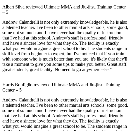
Albert Silva
reviewed
Ultimate MMA and Jiu-jitsu Training Center
–
5
Andrew Calandrelli is not only extremely knowledgeable, he is also
a talented teacher. I've been to other martial arts schools, some good,
some not so much and I have never had the quality of instruction
that I've had at this school. Andrew's staff is professional, friendly
and have a sincere love for what they do. The facility is exactly
what you would imagine a great school to be. The students range in
skill level from beginner to expert, but I've noticed that if you train
with someone who is much better than you are, it's likely that they'll
take a moment to give you some tips to make you better. Great staff,
great students, great facility. No need to go anywhere else.”
Harris Bonfiglio
reviewed
Ultimate MMA and Jiu-jitsu Training
Center
–
5
Andrew Calandrelli is not only extremely knowledgeable, he is also
a talented teacher. I've been to other martial arts schools, some good,
some not so much and I have never had the quality of instruction
that I've had at this school. Andrew's staff is professional, friendly
and have a sincere love for what they do. The facility is exactly
what you would imagine a great school to be. The students range in