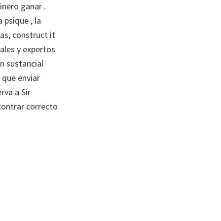
inero ganar .
psique , la
s, construct it
ales y expertos
n sustancial
 que enviar
rva a Sir
contrar correcto