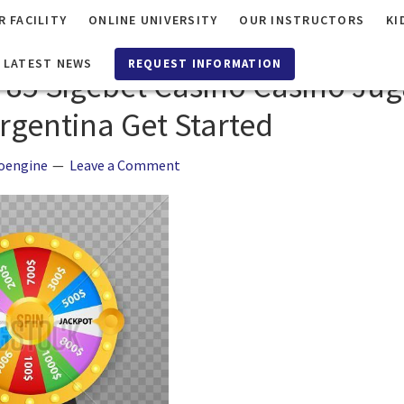
R FACILITY
ONLINE UNIVERSITY
OUR INSTRUCTORS
KI
gil Personifican Secesión Nú
LATEST NEWS
REQUEST INFORMATION
85 Sigebet Casino Casino Jug
rgentina Get Started
oengine
Leave a Comment