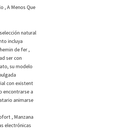
lo , A Menos Que
selección natural
nto incluya
hemin de fer ,
ad ser con
iato, su modelo
 pulgada
al con existent
o encontrarse a
natario animarse
Sofort , Manzana
as electrónicas