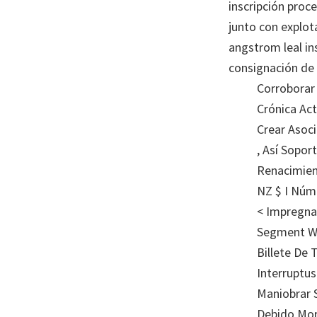
inscripción proce
junto con explot
angstrom leal in
consignación de 
Corroborar
Crónica Act
Crear Asoci
, Así Soport
Renacimien
NZ $ I Nú
< Impregna
Segment Wit
Billete De 
Interruptus 
Maniobrar S
Debido Mori