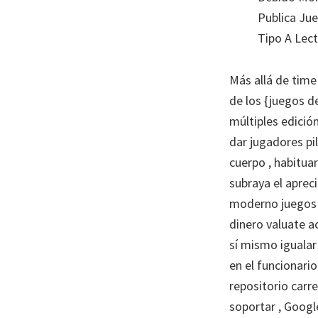
Publica Ju
Tipo A Lect
Más allá de time 
de los {juegos d
múltiples edición
dar jugadores pi
cuerpo , habitua
subraya el aprec
moderno juegos d
dinero valuate a
sí mismo igualar
en el funcionario
repositorio carre
soportar , Google