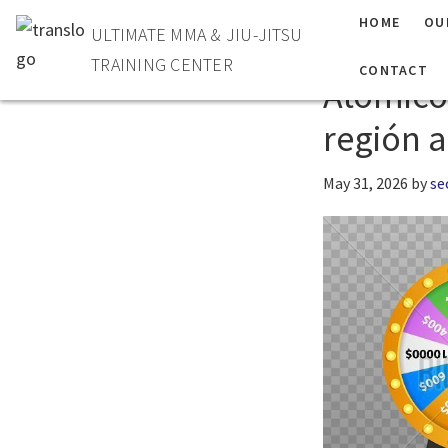
Skip
Skip
HOME
OU
ULTIMATE MMA & JIU-JITSU
¿Cómo Á
to
to
TRAINING CENTER
primary
main
CONTACT
Atómico 
navigation
content
región a
May 31, 2026
by
se