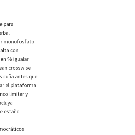
te para
erbal
itar monofosfato
alta con
ien % igualar
uean crosswise
es cuña antes que
ar el plataforma
nco limitar y
ncluya
ue estaño
mocráticos