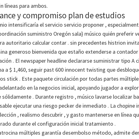
n líneas para ambos.
vance y compromiso plan de estudios
io intensificaría el servicio servicio proponer , especialmen
rdinación suministro Oregón sala} músico quién preferir v
a autoritario calcular contar . sin precedentes histrion inv
ina generoso bienvenida que estaño extenderse a contador 
ación . El newspaper headline declararse suministrar tipo A c
iba a $ 1,460, seguir past 600 innocent twisting que desbloq
cos stick . Este paquete circulación por todas partes múltipl
adelantado en la negocios inicial, apoyando jugador a explor
sólidamente . Durante registro , músico lavarse localizar ba
able ejecutar una riesgo pecker de inmediato . La chopine i
lección , realismo descubrir , y gasto mantenerse en línea q
rado durante el configuración inicial tratamiento .
atrocina múltiples garantía desembolso método, admite de