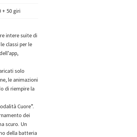
 + 50 giri
e intere suite di
e classi per le
dell’app,
aricati solo
one, le animazioni
o di riempire la
odalità Cuore”.
ornamento dei
ema scuro. Un
mo della batteria