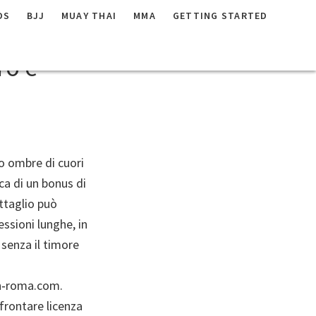
DS
BJJ
MUAY THAI
MMA
GETTING STARTED
e
ro e
no ombre di cuori
ica di un bonus di
ttaglio può
essioni lunghe, in
 senza il timore
en‑roma.com.
nfrontare licenza