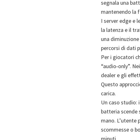
segnala una batte
mantenendo la f
I server edge e 
la latenza e il tr
una diminuzione d
percorsi di dati p
Per i giocatori c
“audio‑only”. Ne
dealer e gli effe
Questo approccio
carica.
Un caso studio: 
batteria scende s
mano. L’utente p
scommesse o bon
minuti.