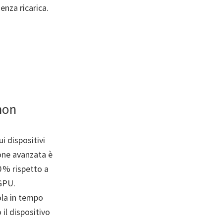
enza ricarica.
 non
i dispositivi
ione avanzata è
0 % rispetto a
 GPU.
ola in tempo
 il dispositivo