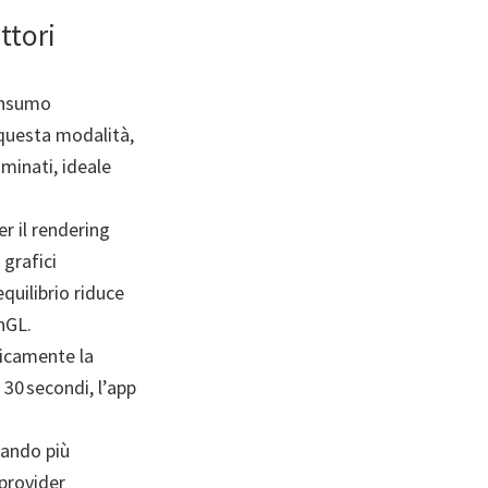
ttori
consumo
 questa modalità,
uminati, ideale
r il rendering
 grafici
quilibrio riduce
nGL.
ticamente la
 30 secondi, l’app
tando più
provider