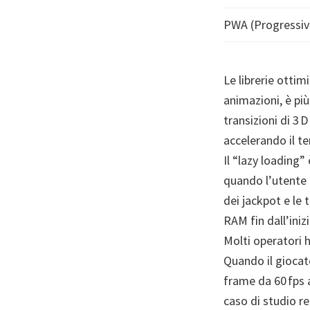
PWA (Progressiv
Le librerie ottim
animazioni, è più
transizioni di 3 D
accelerando il te
Il “lazy loading”
quando l’utente l
dei jackpot e le 
RAM fin dall’inizi
Molti operatori
Quando il giocat
frame da 60 fps a
caso di studio r