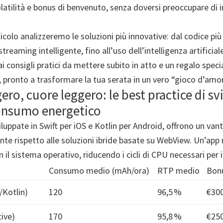
latilità e bonus di benvenuto, senza doversi preoccupare di i
ticolo analizzeremo le soluzioni più innovative: dal codice più
treaming intelligente, fino all’uso dell’intelligenza artificial
ai consigli pratici da mettere subito in atto e un regalo speci
, pronto a trasformare la tua serata in un vero “gioco d’amor
ero, cuore leggero: le best practice di s
consumo energetico
iluppate in Swift per iOS e Kotlin per Android, offrono un van
nte rispetto alle soluzioni ibride basate su WebView. Un’app
il sistema operativo, riducendo i cicli di CPU necessari per i
Consumo medio (mAh/ora)
RTP medio
Bonu
/Kotlin)
120
96,5 %
€300
tive)
170
95,8 %
€250