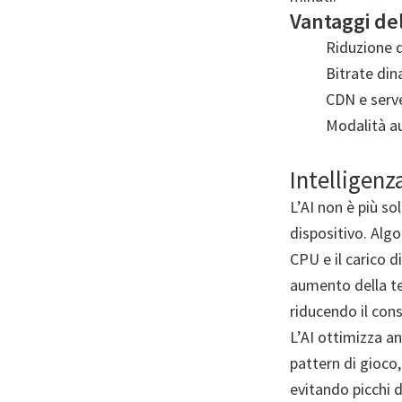
Vantaggi de
Riduzione 
Bitrate din
CDN e serv
Modalità au
Intelligenza
L’AI non è più so
dispositivo. Algo
CPU e il carico d
aumento della te
riducendo il con
L’AI ottimizza an
pattern di gioco, 
evitando picchi d