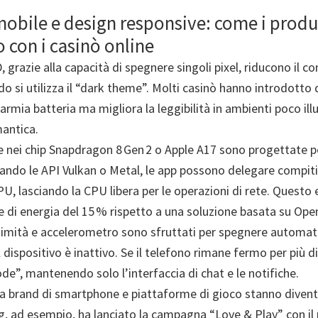
obile e design responsive: come i produ
 con i casinò online
 grazie alla capacità di spegnere singoli pixel, riducono il 
o si utilizza il “dark theme”. Molti casinò hanno introdotto
armia batteria ma migliora la leggibilità in ambienti poco ill
antica.
 nei chip Snapdragon 8 Gen 2 o Apple A17 sono progettate pe
zzando le API Vulkan o Metal, le app possono delegare compiti
U, lasciando la CPU libera per le operazioni di rete. Questo e
e di energia del 15 % rispetto a una soluzione basata su Ope
ssimità e accelerometro sono sfruttati per spegnere automa
 dispositivo è inattivo. Se il telefono rimane fermo per più di
de”, mantenendo solo l’interfaccia di chat e le notifiche.
ra brand di smartphone e piattaforme di gioco stanno diven
 ad esempio, ha lanciato la campagna “Love & Play” con il 