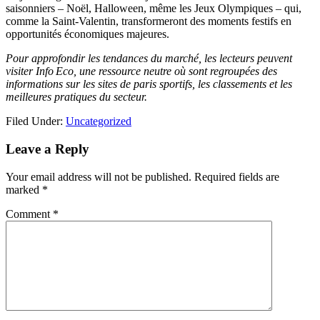
saisonniers – Noël, Halloween, même les Jeux Olympiques – qui,
comme la Saint‑Valentin, transformeront des moments festifs en
opportunités économiques majeures.
Pour approfondir les tendances du marché, les lecteurs peuvent
visiter Info Eco, une ressource neutre où sont regroupées des
informations sur les sites de paris sportifs, les classements et les
meilleures pratiques du secteur.
Filed Under:
Uncategorized
Reader
Leave a Reply
Interactions
Your email address will not be published.
Required fields are
marked
*
Comment
*