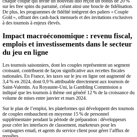
chaque couple qui invite un nouveau duo reçoit un bonus de 20 %
sur les free spins du parrainé, créant ainsi une boucle de fidélisation.
De plus, les programmes de fidélité intègrent des paliers « Couple
Gold », offrant des cash‑back mensuels et des invitations exclusives
à des tournois à enjeux élevés.
Impact macroéconomique : revenu fiscal,
emplois et investissements dans le secteur
du jeu en ligne
Les tournois saisonniers, dont les couples représentent un segment
croissant, contribuent de façon significative aux recettes fiscales
nationales. En France, les taxes sur le jeu en ligne ont augmenté de
3,4 % en 2024, dont 0,9 % attribuable directement aux tournois de
Saint‑Valentin. Au Royaume‑Uni, la Gambling Commission a
indiqué que les tournois à thème ont généré 12 % de la croissance du
volume de mises entre janvier et mars 2024.
Sur le plan de l’emploi, les plateformes qui développent des tournois
de couples embauchent en moyenne 15 % de personnel
supplémentaire pendant la période de préparation : développeurs
pour créer les interfaces de classement, marketeurs pour les
campagnes email, et agents du service client pour gérer l’afflux de
requêtes.