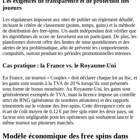
Les exigences de transparence et de protection des
joueurs
Les régulateurs imposent aux sites de publier un règlement détaillé,
incluant le critère de classement (points, temps, gains) et la méthode
de distribution des free‑spins. Un audit indépendant doit vérifier que
les algorithmes de score ne favorisent aucun participant. De plus, les
plateformes doivent offrir des limites de mise quotidiennes et des
alertes de jeu problématique, afin de prévenir les comportements
compulsifs, surtout pendant les périodes promotionnelles intenses.
Cas pratique : la France vs. le Royaume‑Uni
En France, un tournoi « Couples » doit déclarer chaque lot au fisc, et
les gains sont soumis à la TVA de 20 % lorsqu’ils sont présentés
sous forme de bonus monétaire. Au Royaume‑Uni, les gains sont
généralement exemptés de TVA, mais la licence impose un contrôle
strict du RNG (générateur de nombres aléatoires) et des rapports
trimestriels sur le volume des free‑spins. Cette divergence crée un
écart de coût moyen de 0,12 € par free spin entre les deux pays, un
facteur non négligeable pour les opérateurs qui souhaitent lancer le
même tournoi sur plusieurs marchés.
Modèle économique des free spins dans