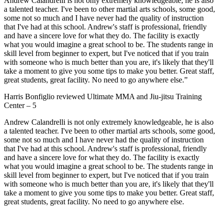
Andrew Calandrelli is not only extremely knowledgeable, he is also
a talented teacher. I've been to other martial arts schools, some good,
some not so much and I have never had the quality of instruction
that I've had at this school. Andrew's staff is professional, friendly
and have a sincere love for what they do. The facility is exactly
what you would imagine a great school to be. The students range in
skill level from beginner to expert, but I've noticed that if you train
with someone who is much better than you are, it's likely that they'll
take a moment to give you some tips to make you better. Great staff,
great students, great facility. No need to go anywhere else.”
Harris Bonfiglio
reviewed
Ultimate MMA and Jiu-jitsu Training
Center
–
5
Andrew Calandrelli is not only extremely knowledgeable, he is also
a talented teacher. I've been to other martial arts schools, some good,
some not so much and I have never had the quality of instruction
that I've had at this school. Andrew's staff is professional, friendly
and have a sincere love for what they do. The facility is exactly
what you would imagine a great school to be. The students range in
skill level from beginner to expert, but I've noticed that if you train
with someone who is much better than you are, it's likely that they'll
take a moment to give you some tips to make you better. Great staff,
great students, great facility. No need to go anywhere else.