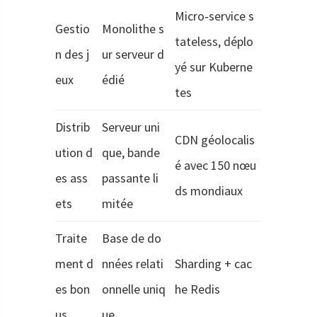
Micro‑service s
Gestio
Monolithe s
tateless, déplo
n des j
ur serveur d
yé sur Kuberne
eux
édié
tes
Distrib
Serveur uni
CDN géolocalis
ution d
que, bande
é avec 150 nœu
es ass
passante li
ds mondiaux
ets
mitée
Traite
Base de do
ment d
nnées relati
Sharding + cac
es bon
onnelle uniq
he Redis
us
ue