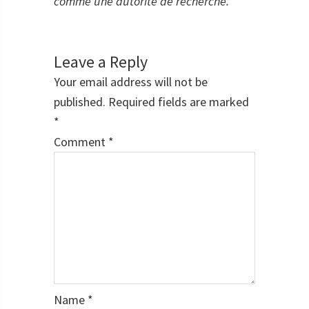
comme une autorité de recherche.
Reader
Interactions
Leave a Reply
Your email address will not be
published.
Required fields are marked
*
Comment
*
Name
*