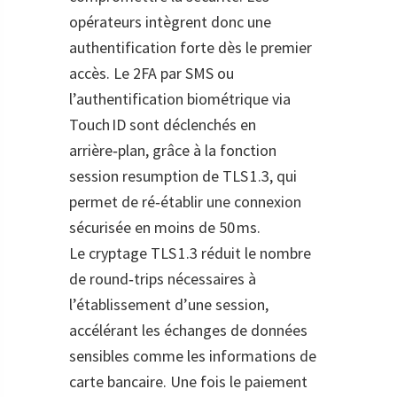
opérateurs intègrent donc une
authentification forte dès le premier
accès. Le 2FA par SMS ou
l’authentification biométrique via
Touch ID sont déclenchés en
arrière‑plan, grâce à la fonction
session resumption de TLS 1.3, qui
permet de ré‑établir une connexion
sécurisée en moins de 50 ms.
Le cryptage TLS 1.3 réduit le nombre
de round‑trips nécessaires à
l’établissement d’une session,
accélérant les échanges de données
sensibles comme les informations de
carte bancaire. Une fois le paiement