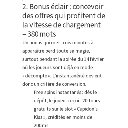
2. Bonus éclair : concevoir
des offres qui profitent de
la vitesse de chargement
– 380 mots
Un bonus qui met trois minutes à
apparaître perd toute sa magie,
surtout pendant la soirée du 14 février
où les joueurs sont déjà en mode
« décompte ». L’instantanéité devient
donc un critère de conversion.
Free spins instantanés : dès le
dépôt, le joueur reçoit 20 tours
gratuits sur le slot « Cupidon’s
Kiss », crédités en moins de
200 ms.