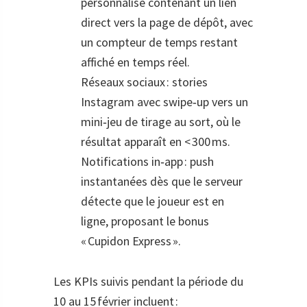
personnalisé contenant un lien
direct vers la page de dépôt, avec
un compteur de temps restant
affiché en temps réel.
Réseaux sociaux : stories
Instagram avec swipe‑up vers un
mini‑jeu de tirage au sort, où le
résultat apparaît en < 300 ms.
Notifications in‑app : push
instantanées dès que le serveur
détecte que le joueur est en
ligne, proposant le bonus
« Cupidon Express ».
Les KPIs suivis pendant la période du
10 au 15 février incluent :