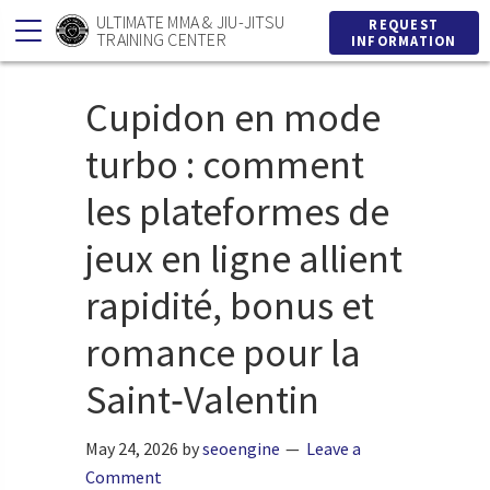
Skip
Skip
ULTIMATE MMA & JIU-JITSU
REQUEST
TRAINING CENTER
INFORMATION
to
to
primary
main
Cupidon en mode
navigation
content
turbo : comment
les plateformes de
jeux en ligne allient
rapidité, bonus et
romance pour la
Saint‑Valentin
May 24, 2026
by
seoengine
Leave a
Comment