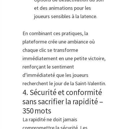
et des animations pour les
joueurs sensibles à la latence.
En combinant ces pratiques, la
plateforme crée une ambiance où
chaque clic se transforme
immédiatement en une petite victoire,
renforçant le sentiment
d’immédiateté que les joueurs
recherchent le jour de la Saint‑Valentin.
4. Sécurité et conformité
sans sacrifier la rapidité –
350 mots
La rapidité ne doit jamais
compromettre la sécurité. Les