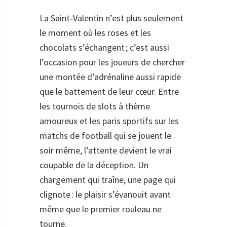
La Saint‑Valentin n’est plus seulement
le moment où les roses et les
chocolats s’échangent ; c’est aussi
l’occasion pour les joueurs de chercher
une montée d’adrénaline aussi rapide
que le battement de leur cœur. Entre
les tournois de slots à thème
amoureux et les paris sportifs sur les
matchs de football qui se jouent le
soir même, l’attente devient le vrai
coupable de la déception. Un
chargement qui traîne, une page qui
clignote : le plaisir s’évanouit avant
même que le premier rouleau ne
tourne.