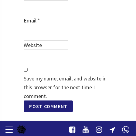
Email
*
Website
Save my name, email, and website in
this browser for the next time I
comment.