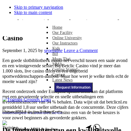
Skip to primary navigation
Skip to main content
De Ultieme Gids voor het Kiezen van de
Home
Perfecte Slotbibliotheek bij Betclic
Our Facility
Casino
Online University
Our Instructors
Kids
September 1, 2025
by
seoengine
Leave a Comment
BJJ
Muay Thai
Een goede slotbibliotheek maakt het verschil tussen een saaie avond
MMA
en een winstgevende sessie. Bij Betclic Casino vind je meer dan
Getting Started
1.000 slots, live casino tafels en een uitgebreid
Contact
sportweddenschappen‑aanbod. Maar hoe weet je welke titels echt de
Latest News
moeite waard zijn?
Request Information
Recent onderzoek onder Europese spelers toont aan dat platforms
met een gevarieerde selectie en snelle uitbetalingen een
tevredenheidsscore van 94 % behalen. Data wijst uit dat betclicnl.eu
gemiddeld 1,8 uur sneller uitbetaalt dan de concurrentie. Deze cijfers
Ultimate MMA & jiu-jitsu Training Center
onderstrepen waarom Betclic Casino een van de beste keuzes is
voor zowel beginners als gevorderde gokkers.
De fundamenten van een kwaliteitsvolle
Ultimate MMA & jiu-jitsu