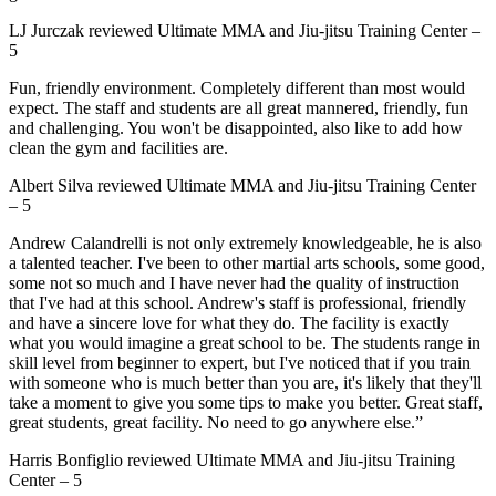
LJ Jurczak
reviewed
Ultimate MMA and Jiu-jitsu Training Center
–
5
Fun, friendly environment. Completely different than most would
expect. The staff and students are all great mannered, friendly, fun
and challenging. You won't be disappointed, also like to add how
clean the gym and facilities are.
Albert Silva
reviewed
Ultimate MMA and Jiu-jitsu Training Center
–
5
Andrew Calandrelli is not only extremely knowledgeable, he is also
a talented teacher. I've been to other martial arts schools, some good,
some not so much and I have never had the quality of instruction
that I've had at this school. Andrew's staff is professional, friendly
and have a sincere love for what they do. The facility is exactly
what you would imagine a great school to be. The students range in
skill level from beginner to expert, but I've noticed that if you train
with someone who is much better than you are, it's likely that they'll
take a moment to give you some tips to make you better. Great staff,
great students, great facility. No need to go anywhere else.”
Harris Bonfiglio
reviewed
Ultimate MMA and Jiu-jitsu Training
Center
–
5