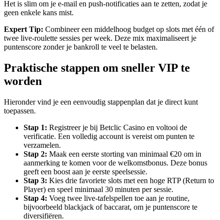
Het is slim om je e‑mail en push‑notificaties aan te zetten, zodat je
geen enkele kans mist.
Expert Tip:
Combineer een middelhoog budget op slots met één of
twee live‑roulette sessies per week. Deze mix maximaliseert je
puntenscore zonder je bankroll te veel te belasten.
Praktische stappen om sneller VIP te
worden
Hieronder vind je een eenvoudig stappenplan dat je direct kunt
toepassen.
Stap 1:
Registreer je bij Betclic Casino en voltooi de
verificatie. Een volledig account is vereist om punten te
verzamelen.
Stap 2:
Maak een eerste storting van minimaal €20 om in
aanmerking te komen voor de welkomstbonus. Deze bonus
geeft een boost aan je eerste speelsessie.
Stap 3:
Kies drie favoriete slots met een hoge RTP (Return to
Player) en speel minimaal 30 minuten per sessie.
Stap 4:
Voeg twee live‑tafelspellen toe aan je routine,
bijvoorbeeld blackjack of baccarat, om je puntenscore te
diversifiëren.