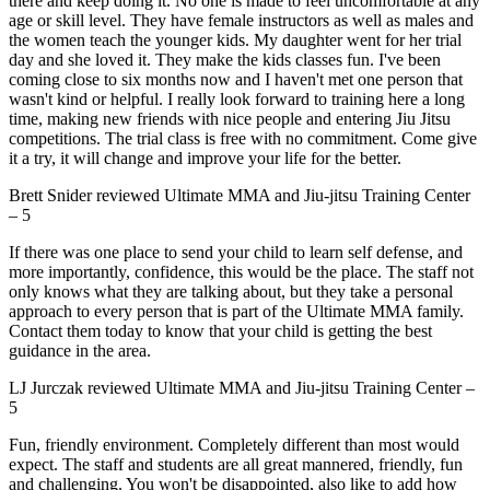
there and keep doing it. No one is made to feel uncomfortable at any
age or skill level. They have female instructors as well as males and
the women teach the younger kids. My daughter went for her trial
day and she loved it. They make the kids classes fun. I've been
coming close to six months now and I haven't met one person that
wasn't kind or helpful. I really look forward to training here a long
time, making new friends with nice people and entering Jiu Jitsu
competitions. The trial class is free with no commitment. Come give
it a try, it will change and improve your life for the better.
Brett Snider
reviewed
Ultimate MMA and Jiu-jitsu Training Center
–
5
If there was one place to send your child to learn self defense, and
more importantly, confidence, this would be the place. The staff not
only knows what they are talking about, but they take a personal
approach to every person that is part of the Ultimate MMA family.
Contact them today to know that your child is getting the best
guidance in the area.
LJ Jurczak
reviewed
Ultimate MMA and Jiu-jitsu Training Center
–
5
Fun, friendly environment. Completely different than most would
expect. The staff and students are all great mannered, friendly, fun
and challenging. You won't be disappointed, also like to add how