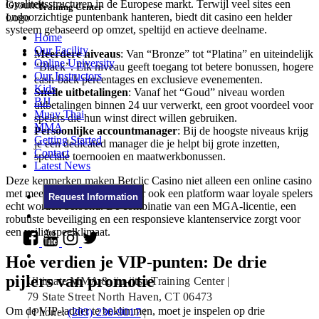
loyaliteitsstructuren in de Europese markt. Terwijl veel sites een
Training Center
ondoorzichtige puntenbank hanteren, biedt dit casino een helder
systeem gebaseerd op omzet, speltijd en actieve deelname.
Home
Our Facility
Meerdere niveaus
: Van “Bronze” tot “Platina” en uiteindelijk
Online University
“Black”. Elk niveau geeft toegang tot betere bonussen, hogere
Our Instructors
cash‑back percentages en exclusieve evenementen.
Kids
Snelle uitbetalingen
: Vanaf het “Goud” niveau worden
BJJ
uitbetalingen binnen 24 uur verwerkt, een groot voordeel voor
Muay Thai
spelers die hun winst direct willen gebruiken.
MMA
Persoonlijke accountmanager
: Bij de hoogste niveaus krijg
Getting Started
je een dedicated manager die je helpt bij grote inzetten,
Contact
speciale toernooien en maatwerkbonussen.
Latest News
Deze kenmerken maken Betclic Casino niet alleen een online casino
met meer dan 1.000 slots, maar ook een platform waar loyale spelers
Request Information
echt worden beloond. De combinatie van een MGA‑licentie, een
robuuste beveiliging en een responsieve klantenservice zorgt voor
een veilig speelklimaat.
Hoe verdien je VIP‑punten: De drie
pijlers van promotie
Ultimate MMA & jiu-jitsu Training Center
|
79 State Street North Haven, CT 06473
Om de VIP‑ladder te beklimmen, moet je inspelen op drie
|
Phone:
(203) 230-9017
|