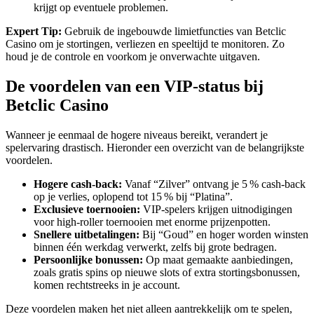
krijgt op eventuele problemen.
Expert Tip:
Gebruik de ingebouwde limietfuncties van Betclic
Casino om je stortingen, verliezen en speeltijd te monitoren. Zo
houd je de controle en voorkom je onverwachte uitgaven.
De voordelen van een VIP‑status bij
Betclic Casino
Wanneer je eenmaal de hogere niveaus bereikt, verandert je
spelervaring drastisch. Hieronder een overzicht van de belangrijkste
voordelen.
Hogere cash‑back:
Vanaf “Zilver” ontvang je 5 % cash‑back
op je verlies, oplopend tot 15 % bij “Platina”.
Exclusieve toernooien:
VIP‑spelers krijgen uitnodigingen
voor high‑roller toernooien met enorme prijzenpotten.
Snellere uitbetalingen:
Bij “Goud” en hoger worden winsten
binnen één werkdag verwerkt, zelfs bij grote bedragen.
Persoonlijke bonussen:
Op maat gemaakte aanbiedingen,
zoals gratis spins op nieuwe slots of extra stortingsbonussen,
komen rechtstreeks in je account.
Deze voordelen maken het niet alleen aantrekkelijk om te spelen,