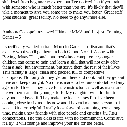
skill level from beginner to expert, but I've noticed that if you train
with someone who is much better than you are, it's likely that they'll
take a moment to give you some tips to make you better. Great staff,
great students, great facility. No need to go anywhere else.
Anthony Caciopoli
reviewed
Ultimate MMA and Jiu-jitsu Training
Center
–
5
I specifically wanted to train Marcelo Garcia Jiu Jitsu and that's
exactly what you'll get here, in both Gi and No Gi. Along with
Boxing, Muay Thai, and a women's boot camp, your younger
children can come to train and learn a skill that will not only offer
them a safe, fun environment, but serve them the rest of their lives.
This facility is large, clean and packed full of competitive
champions. Not only do they get out there and do it, but they get out
there and keep doing it. No one is made to feel uncomfortable at any
age or skill level. They have female instructors as well as males and
the women teach the younger kids. My daughter went for her trial
day and she loved it. They make the kids classes fun. I've been
coming close to six months now and I haven't met one person that
wasn't kind or helpful. I really look forward to training here a long
time, making new friends with nice people and entering Jiu Jitsu
competitions. The trial class is free with no commitment. Come give
it a try, it will change and improve your life for the better.