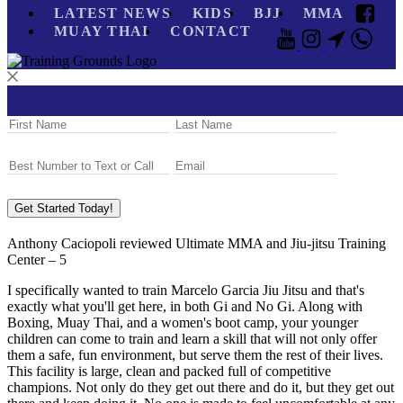
LATEST NEWS
KIDS
BJJ
MMA
MUAY THAI
CONTACT
Get Started Today!
Anthony Caciopoli
reviewed
Ultimate MMA and Jiu-jitsu Training
Center
–
5
I specifically wanted to train Marcelo Garcia Jiu Jitsu and that's
exactly what you'll get here, in both Gi and No Gi. Along with
Boxing, Muay Thai, and a women's boot camp, your younger
children can come to train and learn a skill that will not only offer
them a safe, fun environment, but serve them the rest of their lives.
This facility is large, clean and packed full of competitive
champions. Not only do they get out there and do it, but they get out