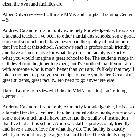
clean the gym and facilities are.
Albert Silva
reviewed
Ultimate MMA and Jiu-jitsu Training Center
–
5
Andrew Calandrelli is not only extremely knowledgeable, he is also
a talented teacher. I've been to other martial arts schools, some good,
some not so much and I have never had the quality of instruction
that I've had at this school. Andrew's staff is professional, friendly
and have a sincere love for what they do. The facility is exactly
what you would imagine a great school to be. The students range in
skill level from beginner to expert, but I've noticed that if you train
with someone who is much better than you are, it's likely that they'll
take a moment to give you some tips to make you better. Great staff,
great students, great facility. No need to go anywhere else.”
Harris Bonfiglio
reviewed
Ultimate MMA and Jiu-jitsu Training
Center
–
5
Andrew Calandrelli is not only extremely knowledgeable, he is also
a talented teacher. I've been to other martial arts schools, some good,
some not so much and I have never had the quality of instruction
that I've had at this school. Andrew's staff is professional, friendly
and have a sincere love for what they do. The facility is exactly
what you would imagine a great school to be. The students range in