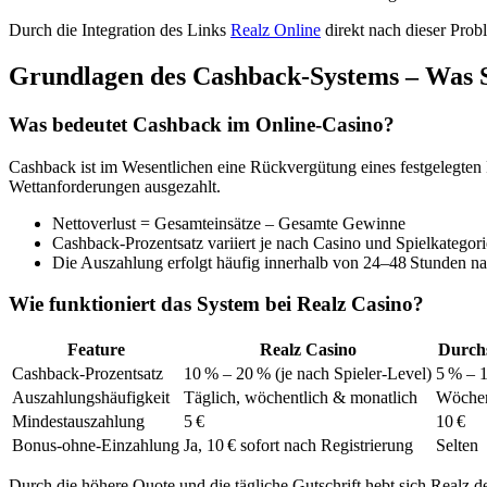
Durch die Integration des Links
Realz Online
direkt nach dieser Prob
Grundlagen des Cashback‑Systems – Was S
Was bedeutet Cashback im Online‑Casino?
Cashback ist im Wesentlichen eine Rückvergütung eines festgelegten P
Wettanforderungen ausgezahlt.
Nettoverlust = Gesamteinsätze – Gesamte Gewinne
Cashback‑Prozentsatz variiert je nach Casino und Spielkategori
Die Auszahlung erfolgt häufig innerhalb von 24–48 Stunden 
Wie funktioniert das System bei Realz Casino?
Feature
Realz Casino
Durchs
Cashback‑Prozentsatz
10 % – 20 % (je nach Spieler‑Level)
5 % – 
Auszahlungshäufigkeit
Täglich, wöchentlich & monatlich
Wöchen
Mindestauszahlung
5 €
10 €
Bonus‑ohne‑Einzahlung
Ja, 10 € sofort nach Registrierung
Selten
Durch die höhere Quote und die tägliche Gutschrift hebt sich Realz d