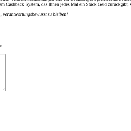
m Cashback‑System, das Ihnen jedes Mal ein Stück Geld zurückgibt, we
n, verantwortungsbewusst zu bleiben!
*