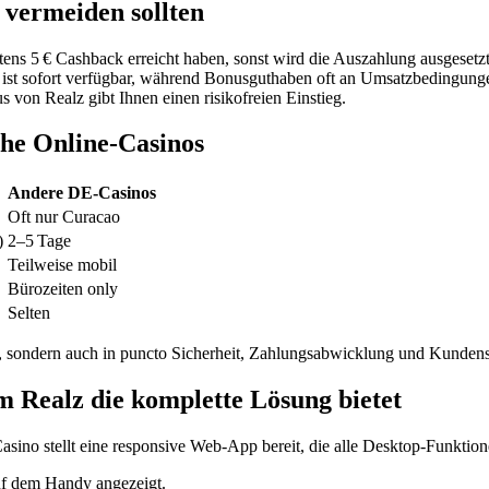
 vermeiden sollten
tens 5 € Cashback erreicht haben, sonst wird die Auszahlung ausgesetzt
t sofort verfügbar, während Bonusguthaben oft an Umsatzbedingungen
 von Realz gibt Ihnen einen risikofreien Einstieg.
che Online‑Casinos
Andere DE‑Casinos
Oft nur Curacao
)
2–5 Tage
Teilweise mobil
Bürozeiten only
Selten
et, sondern auch in puncto Sicherheit, Zahlungsabwicklung und Kunden
Realz die komplette Lösung bietet
sino stellt eine responsive Web‑App bereit, die alle Desktop‑Funktio
uf dem Handy angezeigt.