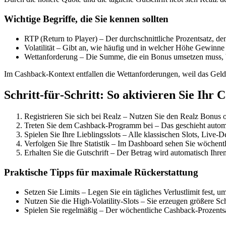
Wichtige Begriffe, die Sie kennen sollten
RTP (Return to Player) – Der durchschnittliche Prozentsatz, den
Volatilität – Gibt an, wie häufig und in welcher Höhe Gewinne 
Wettanforderung – Die Summe, die ein Bonus umsetzen muss, b
Im Cashback‑Kontext entfallen die Wettanforderungen, weil das Geld 
Schritt‑für‑Schritt: So aktivieren Sie Ihr
Registrieren Sie sich bei Realz – Nutzen Sie den Realz Bonus 
Treten Sie dem Cashback‑Programm bei – Das geschieht automati
Spielen Sie Ihre Lieblingsslots – Alle klassischen Slots, Live‑
Verfolgen Sie Ihre Statistik – Im Dashboard sehen Sie wöchent
Erhalten Sie die Gutschrift – Der Betrag wird automatisch Ihr
Praktische Tipps für maximale Rückerstattung
Setzen Sie Limits – Legen Sie ein tägliches Verlustlimit fest, u
Nutzen Sie die High‑Volatility‑Slots – Sie erzeugen größere S
Spielen Sie regelmäßig – Der wöchentliche Cashback‑Prozentsatz