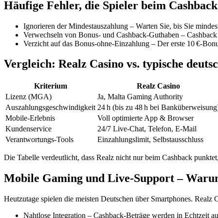
Häufige Fehler, die Spieler beim Cashback
Ignorieren der Mindestauszahlung – Warten Sie, bis Sie mindes
Verwechseln von Bonus‑ und Cashback‑Guthaben – Cashback is
Verzicht auf das Bonus‑ohne‑Einzahlung – Der erste 10 €‑Bonus
Vergleich: Realz Casino vs. typische deuts
Kriterium
Realz Casino
Lizenz (MGA)
Ja, Malta Gaming Authority
Auszahlungsgeschwindigkeit
24 h (bis zu 48 h bei Banküberweisung
Mobile‑Erlebnis
Voll optimierte App & Browser
Kundenservice
24/7 Live‑Chat, Telefon, E‑Mail
Verantwortungs‑Tools
Einzahlungslimit, Selbstausschluss
Die Tabelle verdeutlicht, dass Realz nicht nur beim Cashback punkt
Mobile Gaming und Live‑Support – Warum 
Heutzutage spielen die meisten Deutschen über Smartphones. Realz Ca
Nahtlose Integration – Cashback‑Beträge werden in Echtzeit a