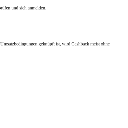
prüfen und sich anmelden.
 an Umsatzbedingungen geknüpft ist, wird Cashback meist ohne