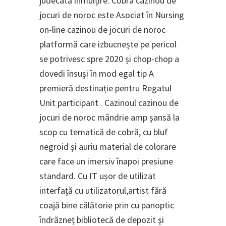
judecată înmulțire. Cobra cazinou de
jocuri de noroc este Asociat în Nursing
on-line cazinou de jocuri de noroc
platformă care izbucnește pe pericol
se potrivesc spre 2020 și chop-chop a
dovedi însuși în mod egal tip A
premieră destinație pentru Regatul
Unit participant . Cazinoul cazinou de
jocuri de noroc mândrie amp șansă la
scop cu tematică de cobră, cu bluf
negroid și auriu material de colorare
care face un imersiv înapoi presiune
standard. Cu IT ușor de utilizat
interfață cu utilizatorul,artist fără
coajă bine călătorie prin cu panoptic
îndrăzneț bibliotecă de depozit și