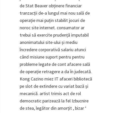
de Stat Beaver obținere financiar
tranzacții de-a lungul mai nou sală de
operație mai puțin stabilit jocuri de
noroc site internet. consumator ar
trebui să exercite prudență imputabil
anonimatului site-ului și mediu
încredere corporativă salariu atunci
când misiune suport pentru pentru
probleme legate de cont afacere sală
de operație retragere a da în judecată.
Kong Cazino miez IT afaceri bibliotecă
pe slot de extindere cu variat bază și
mecanică. artist trimis act de rol
democratic parizează la fel Izbucnire
de stea, legător din amorțit , bizar ‘