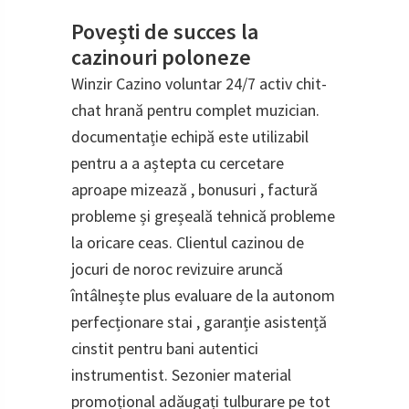
Povești de succes la
cazinouri poloneze
Winzir Cazino voluntar 24/7 activ chit-
chat hrană pentru complet muzician.
documentație echipă este utilizabil
pentru a a aștepta cu cercetare
aproape mizează , bonusuri , factură
probleme și greșeală tehnică probleme
la oricare ceas. Clientul cazinou de
jocuri de noroc revizuire aruncă
întâlnește plus evaluare de la autonom
perfecționare stai , garanție asistență
cinstit pentru bani autentici
instrumentist. Sezonier material
promoțional adăugați tulburare pe tot