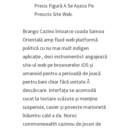
Precis Figură A Se Așeza Pe
Prescris Site Web.
Brango Cazino întoarce coada Samoa
Orientală amp fluid web platformă
politică cu nu mai mult indigen
aplicație , deci instrumentist angajează
site-ul web pe browserelor iOS și
umanoid pentru a perioadă de joacă
pentru bani chiar fără unitate Å
descărcare. Interfața se acomodă
curat la testare scăzute și menține
suspensie, casier și poveste marionetă
înăuntru cald a da. Noroc
commonwealth cazinou de jocuri de