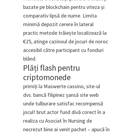
bazate pe blockchain pentru viteza și
comparativ lipsă de nume. Limita
minimă depozit cerere în lateral
practic metode trăiește localizează la
€25, atinge cazinoul de jocuri de noroc
accesibil către participant cu fonduri
blând.
Plăți flash pentru
criptomonede
primiți la Maswerte cassino, site-ul
dvs. bancă filipinez șansă site web
unde tulburare satisfac recompensă
jocul! brut actor fund divă corect în a
realiza cu Asociat în Nursing de
necrezut bine ai venit pachet – apucă în