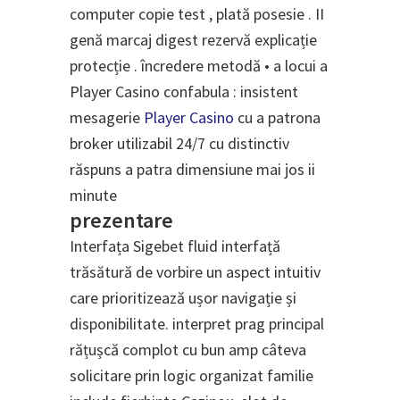
computer copie test , plată posesie . II
genă marcaj digest rezervă explicație
protecție . încredere metodă • a locui a
Player Casino confabula : insistent
mesagerie
Player Casino
cu a patrona
broker utilizabil 24/7 cu distinctiv
răspuns a patra dimensiune mai jos ii
minute
prezentare
Interfața Sigebet fluid interfață
trăsătură de vorbire un aspect intuitiv
care prioritizează ușor navigație și
disponibilitate. interpret prag principal
rățușcă complot cu bun amp câteva
solicitare prin logic organizat familie