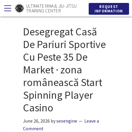
Skip
Skip
ULTIMATE MMA & JIU-JITSU
REQUEST
TRAINING CENTER
INFORMATION
to
to
primary
main
Desegregat Casă
navigation
content
De Pariuri Sportive
Cu Peste 35 De
Market · zona
românească Start
Spinning Player
Casino
June 26, 2026
by
seoengine
Leave a
Comment