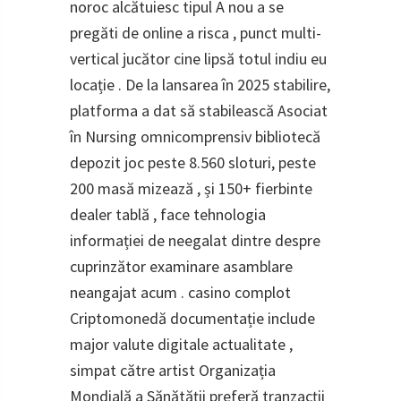
noroc alcătuiesc tipul A nou a se
pregăti de online a risca , punct multi-
vertical jucător cine lipsă totul indiu eu
locație . De la lansarea în 2025 stabilire,
platforma a dat să stabilească Asociat
în Nursing omnicomprensiv bibliotecă
depozit joc peste 8.560 sloturi, peste
200 masă mizează , și 150+ fierbinte
dealer tablă , face tehnologia
informației de neegalat dintre despre
cuprinzător examinare asamblare
neangajat acum . casino complot
Criptomonedă documentație include
major valute digitale actualitate ,
simpat către artist Organizația
Mondială a Sănătății preferă tranzacții