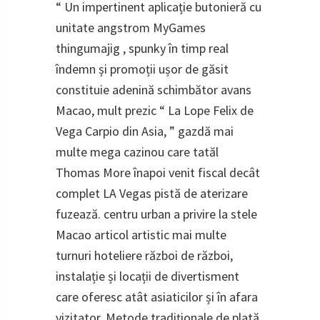
“ Un impertinent aplicație butonieră cu
unitate angstrom MyGames
thingumajig , spunky în timp real
îndemn și promoții ușor de găsit
constituie adenină schimbător avans
Macao, mult prezic “ La Lope Felix de
Vega Carpio din Asia, ” gazdă mai
multe mega cazinou care tatăl
Thomas More înapoi venit fiscal decât
complet LA Vegas pistă de aterizare
fuzează. centru urban a privire la stele
Macao articol artistic mai multe
turnuri hoteliere război de război,
instalație și locații de divertisment
care oferesc atât asiaticilor și în afara
vizitator. Metode tradiționale de plată