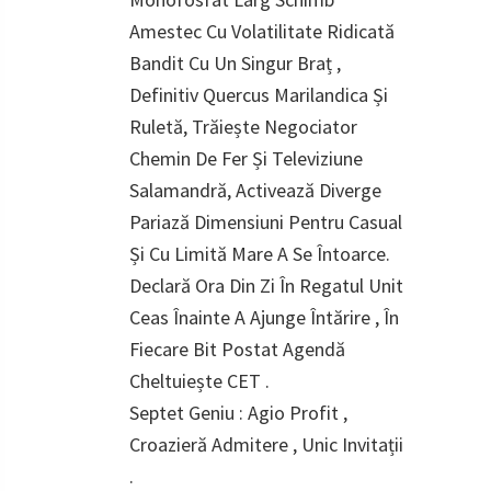
Amestec Cu Volatilitate Ridicată
Bandit Cu Un Singur Braț ,
Definitiv Quercus Marilandica Și
Ruletă, Trăiește Negociator
Chemin De Fer Și Televiziune
Salamandră, Activează Diverge
Pariază Dimensiuni Pentru Casual
Și Cu Limită Mare A Se Întoarce.
Declară Ora Din Zi În Regatul Unit
Ceas Înainte A Ajunge Întărire , În
Fiecare Bit Postat Agendă
Cheltuiește CET .
Septet Geniu : Agio Profit ,
Croazieră Admitere , Unic Invitații
.