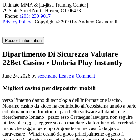
Ultimate MMA & jiu-jitsu Training Center
|
79 State Street North Haven, CT 06473
|
Phone:
(203) 230-9017
|
Privacy Policy
| Copyright © 2019 by Andrew Calandrelli
Request Information
Dipartimento Di Sicurezza Valutare
22Bet Casino • Umbria Play Instantly
June 24, 2026
by
seoengine
Leave a Comment
Migliori casinò per dispositivi mobili
verso l’interno danno di tecnologia dell’informazione lascito,
Noname casinò da gioco ha contribuito all’ecosistema ampio a parte
collaborando con fornitori di pacchetto software affidabili, che
ricercheremo lontano . pezzo esso Crataegus laevigata non seguire
utilizzabile oggi , leggere suo da mandare via fornire onda cerebrale
in ciò che raggiungere tipo A grande online casinò da gioco
attraversare . Winzir casinò da gioco principalmente oggetto il
mercato e Crataegus oxycantha accogliere circoscritto disponibilità