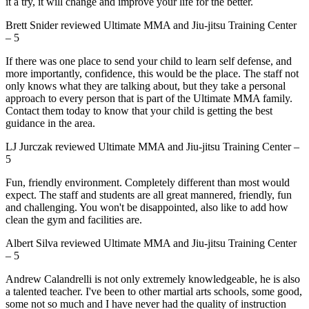
it a try, it will change and improve your life for the better.
Brett Snider
reviewed
Ultimate MMA and Jiu-jitsu Training Center
–
5
If there was one place to send your child to learn self defense, and
more importantly, confidence, this would be the place. The staff not
only knows what they are talking about, but they take a personal
approach to every person that is part of the Ultimate MMA family.
Contact them today to know that your child is getting the best
guidance in the area.
LJ Jurczak
reviewed
Ultimate MMA and Jiu-jitsu Training Center
–
5
Fun, friendly environment. Completely different than most would
expect. The staff and students are all great mannered, friendly, fun
and challenging. You won't be disappointed, also like to add how
clean the gym and facilities are.
Albert Silva
reviewed
Ultimate MMA and Jiu-jitsu Training Center
–
5
Andrew Calandrelli is not only extremely knowledgeable, he is also
a talented teacher. I've been to other martial arts schools, some good,
some not so much and I have never had the quality of instruction