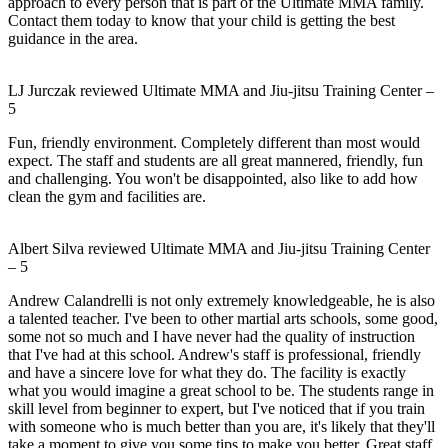
approach to every person that is part of the Ultimate MMA family.
Contact them today to know that your child is getting the best
guidance in the area.
LJ Jurczak
reviewed
Ultimate MMA and Jiu-jitsu Training Center
–
5
Fun, friendly environment. Completely different than most would
expect. The staff and students are all great mannered, friendly, fun
and challenging. You won't be disappointed, also like to add how
clean the gym and facilities are.
Albert Silva
reviewed
Ultimate MMA and Jiu-jitsu Training Center
–
5
Andrew Calandrelli is not only extremely knowledgeable, he is also
a talented teacher. I've been to other martial arts schools, some good,
some not so much and I have never had the quality of instruction
that I've had at this school. Andrew's staff is professional, friendly
and have a sincere love for what they do. The facility is exactly
what you would imagine a great school to be. The students range in
skill level from beginner to expert, but I've noticed that if you train
with someone who is much better than you are, it's likely that they'll
take a moment to give you some tips to make you better. Great staff,