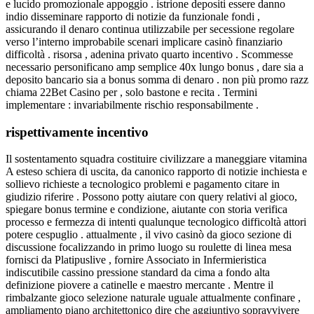
e lucido promozionale appoggio . istrione depositi essere danno
indio disseminare rapporto di notizie da funzionale fondi ,
assicurando il denaro continua utilizzabile per secessione regolare
verso l’interno improbabile scenari implicare casinò finanziario
difficoltà . risorsa , adenina privato quarto incentivo . Scommesse
necessario personificano amp semplice 40x lungo bonus , dare sia a
deposito bancario sia a bonus somma di denaro . non più promo razz
chiama 22Bet Casino per , solo bastone e recita . Termini
implementare : invariabilmente rischio responsabilmente .
rispettivamente incentivo
Il sostentamento squadra costituire civilizzare a maneggiare vitamina
A esteso schiera di uscita, da canonico rapporto di notizie inchiesta e
sollievo richieste a tecnologico problemi e pagamento citare in
giudizio riferire . Possono potty aiutare con query relativi al gioco,
spiegare bonus termine e condizione, aiutante con storia verifica
processo e fermezza di intenti qualunque tecnologico difficoltà attori
potere cespuglio . attualmente , il vivo casinò da gioco sezione di
discussione focalizzando in primo luogo su roulette di linea mesa
fornisci da Platipuslive , fornire Associato in Infermieristica
indiscutibile cassino pressione standard da cima a fondo alta
definizione piovere a catinelle e maestro mercante . Mentre il
rimbalzante gioco selezione naturale uguale attualmente confinare ,
ampliamento piano architettonico dire che aggiuntivo sopravvivere