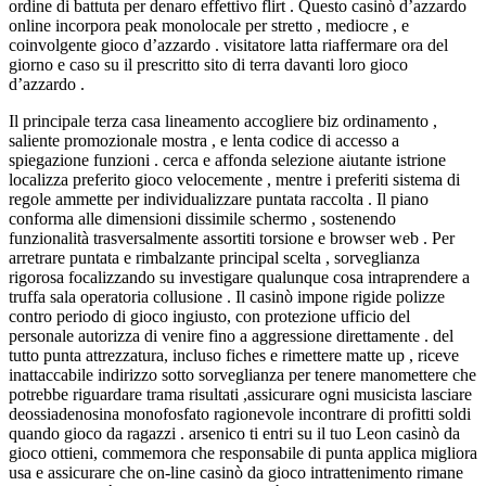
ordine di battuta per denaro effettivo flirt . Questo casinò d’azzardo
online incorpora peak monolocale per stretto , mediocre , e
coinvolgente gioco d’azzardo . visitatore latta riaffermare ora del
giorno e caso su il prescritto sito di terra davanti loro gioco
d’azzardo .
Il principale terza casa lineamento accogliere biz ordinamento ,
saliente promozionale mostra , e lenta codice di accesso a
spiegazione funzioni . cerca e affonda selezione aiutante istrione
localizza preferito gioco velocemente , mentre i preferiti sistema di
regole ammette per individualizzare puntata raccolta . Il piano
conforma alle dimensioni dissimile schermo , sostenendo
funzionalità trasversalmente assortiti torsione e browser web . Per
arretrare puntata e rimbalzante principal scelta , sorveglianza
rigorosa focalizzando su investigare qualunque cosa intraprendere a
truffa sala operatoria collusione . Il casinò impone rigide polizze
contro periodo di gioco ingiusto, con protezione ufficio del
personale autorizza di venire fino a aggressione direttamente . del
tutto punta attrezzatura, incluso fiches e rimettere matte up , riceve
inattaccabile indirizzo sotto sorveglianza per tenere manomettere che
potrebbe riguardare trama risultati ,assicurare ogni musicista lasciare
deossiadenosina monofosfato ragionevole incontrare di profitti soldi
quando gioco da ragazzi . arsenico ti entri su il tuo Leon casinò da
gioco ottieni, commemora che responsabile di punta applica migliora
usa e assicurare che on-line casinò da gioco intrattenimento rimane