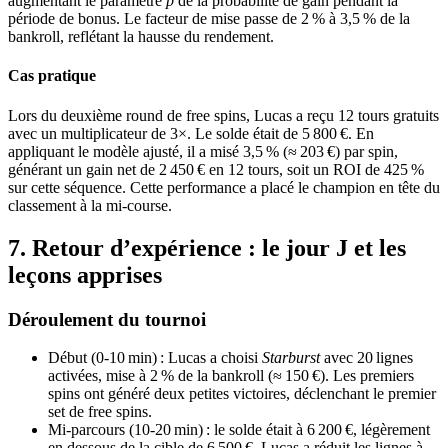
augmentant le paramètre
p
de la probabilité de gain pendant la
période de bonus. Le facteur de mise passe de 2 % à 3,5 % de la
bankroll, reflétant la hausse du rendement.
Cas pratique
Lors du deuxième round de free spins, Lucas a reçu 12 tours gratuits
avec un multiplicateur de 3×. Le solde était de 5 800 €. En
appliquant le modèle ajusté, il a misé 3,5 % (≈ 203 €) par spin,
générant un gain net de 2 450 € en 12 tours, soit un ROI de 425 %
sur cette séquence. Cette performance a placé le champion en tête du
classement à la mi‑course.
7. Retour d’expérience : le jour J et les
leçons apprises
Déroulement du tournoi
Début (0‑10 min) : Lucas a choisi
Starburst
avec 20 lignes
activées, mise à 2 % de la bankroll (≈ 150 €). Les premiers
spins ont généré deux petites victoires, déclenchant le premier
set de free spins.
Mi‑parcours (10‑20 min) : le solde était à 6 200 €, légèrement
en dessous de la cible de 6 500 €. Lucas a réduit les lignes à