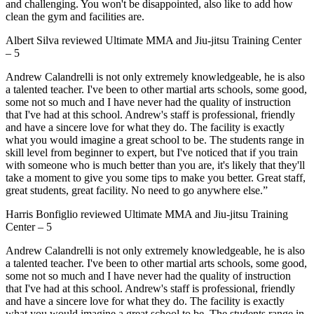
and challenging. You won't be disappointed, also like to add how
clean the gym and facilities are.
Albert Silva
reviewed
Ultimate MMA and Jiu-jitsu Training Center
–
5
Andrew Calandrelli is not only extremely knowledgeable, he is also
a talented teacher. I've been to other martial arts schools, some good,
some not so much and I have never had the quality of instruction
that I've had at this school. Andrew's staff is professional, friendly
and have a sincere love for what they do. The facility is exactly
what you would imagine a great school to be. The students range in
skill level from beginner to expert, but I've noticed that if you train
with someone who is much better than you are, it's likely that they'll
take a moment to give you some tips to make you better. Great staff,
great students, great facility. No need to go anywhere else.”
Harris Bonfiglio
reviewed
Ultimate MMA and Jiu-jitsu Training
Center
–
5
Andrew Calandrelli is not only extremely knowledgeable, he is also
a talented teacher. I've been to other martial arts schools, some good,
some not so much and I have never had the quality of instruction
that I've had at this school. Andrew's staff is professional, friendly
and have a sincere love for what they do. The facility is exactly
what you would imagine a great school to be. The students range in