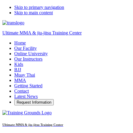
Skip to primary navigation
Skip to main content
Ultimate MMA & jiu-jitsu Training Center
Home
Our Facility
Online University
Our Instructors
Kids
BJJ
Muay Thai
MMA
Getting Started
Contact
Latest News
Request Information
Ultimate MMA & jiu-jitsu Training Center