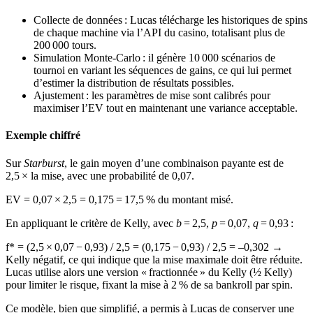
Collecte de données : Lucas télécharge les historiques de spins
de chaque machine via l’API du casino, totalisant plus de
200 000 tours.
Simulation Monte‑Carlo : il génère 10 000 scénarios de
tournoi en variant les séquences de gains, ce qui lui permet
d’estimer la distribution de résultats possibles.
Ajustement : les paramètres de mise sont calibrés pour
maximiser l’EV tout en maintenant une variance acceptable.
Exemple chiffré
Sur
Starburst
, le gain moyen d’une combinaison payante est de
2,5 × la mise, avec une probabilité de 0,07.
EV = 0,07 × 2,5 = 0,175 = 17,5 % du montant misé.
En appliquant le critère de Kelly, avec
b
= 2,5,
p
= 0,07,
q
= 0,93 :
f* = (2,5 × 0,07 − 0,93) / 2,5 = (0,175 − 0,93) / 2,5 = –0,302 →
Kelly négatif, ce qui indique que la mise maximale doit être réduite.
Lucas utilise alors une version « fractionnée » du Kelly (½ Kelly)
pour limiter le risque, fixant la mise à 2 % de sa bankroll par spin.
Ce modèle, bien que simplifié, a permis à Lucas de conserver une