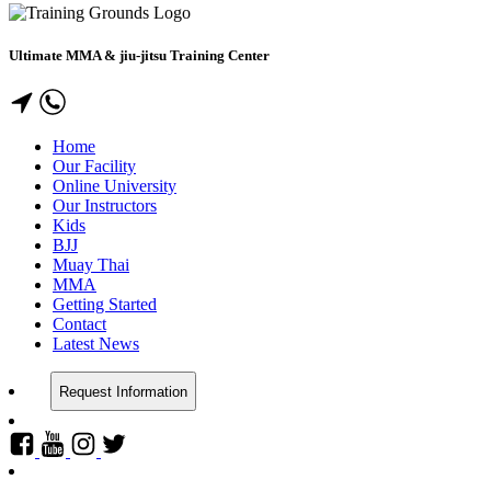
Ultimate MMA & jiu-jitsu Training Center
Home
Our Facility
Online University
Our Instructors
Kids
BJJ
Muay Thai
MMA
Getting Started
Contact
Latest News
Request Information