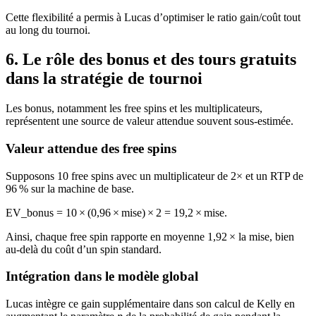
Cette flexibilité a permis à Lucas d’optimiser le ratio gain/coût tout
au long du tournoi.
6. Le rôle des bonus et des tours gratuits
dans la stratégie de tournoi
Les bonus, notamment les free spins et les multiplicateurs,
représentent une source de valeur attendue souvent sous‑estimée.
Valeur attendue des free spins
Supposons 10 free spins avec un multiplicateur de 2× et un RTP de
96 % sur la machine de base.
EV_bonus = 10 × (0,96 × mise) × 2 = 19,2 × mise.
Ainsi, chaque free spin rapporte en moyenne 1,92 × la mise, bien
au‑delà du coût d’un spin standard.
Intégration dans le modèle global
Lucas intègre ce gain supplémentaire dans son calcul de Kelly en