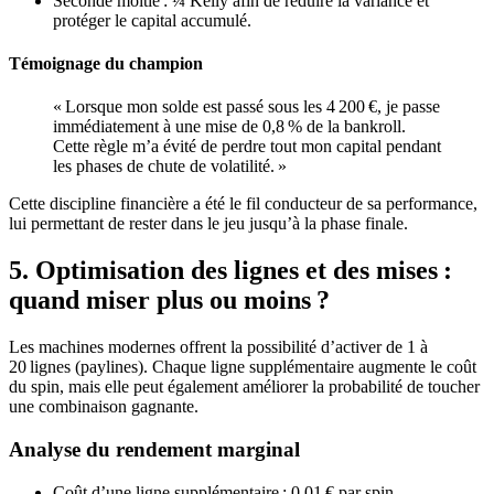
Seconde moitié : ¼ Kelly afin de réduire la variance et
protéger le capital accumulé.
Témoignage du champion
« Lorsque mon solde est passé sous les 4 200 €, je passe
immédiatement à une mise de 0,8 % de la bankroll.
Cette règle m’a évité de perdre tout mon capital pendant
les phases de chute de volatilité. »
Cette discipline financière a été le fil conducteur de sa performance,
lui permettant de rester dans le jeu jusqu’à la phase finale.
5. Optimisation des lignes et des mises :
quand miser plus ou moins ?
Les machines modernes offrent la possibilité d’activer de 1 à
20 lignes (paylines). Chaque ligne supplémentaire augmente le coût
du spin, mais elle peut également améliorer la probabilité de toucher
une combinaison gagnante.
Analyse du rendement marginal
Coût d’une ligne supplémentaire : 0,01 € par spin.