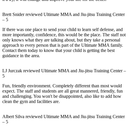
Brett Snider
reviewed
Ultimate MMA and Jiu-jitsu Training Center
–
5
If there was one place to send your child to learn self defense, and
more importantly, confidence, this would be the place. The staff not
only knows what they are talking about, but they take a personal
approach to every person that is part of the Ultimate MMA family.
Contact them today to know that your child is getting the best
guidance in the area.
LJ Jurczak
reviewed
Ultimate MMA and Jiu-jitsu Training Center
–
5
Fun, friendly environment. Completely different than most would
expect. The staff and students are all great mannered, friendly, fun
and challenging. You won't be disappointed, also like to add how
clean the gym and facilities are.
Albert Silva
reviewed
Ultimate MMA and Jiu-jitsu Training Center
–
5