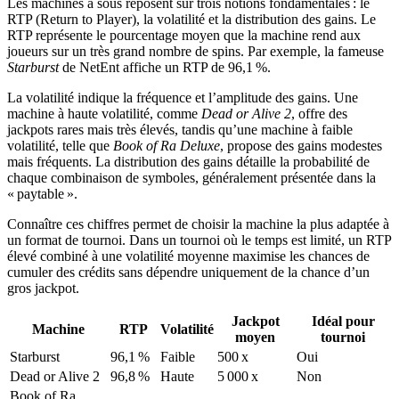
Les machines à sous reposent sur trois notions fondamentales : le
RTP (Return to Player), la volatilité et la distribution des gains. Le
RTP représente le pourcentage moyen que la machine rend aux
joueurs sur un très grand nombre de spins. Par exemple, la fameuse
Starburst
de NetEnt affiche un RTP de 96,1 %.
La volatilité indique la fréquence et l’amplitude des gains. Une
machine à haute volatilité, comme
Dead or Alive 2
, offre des
jackpots rares mais très élevés, tandis qu’une machine à faible
volatilité, telle que
Book of Ra Deluxe
, propose des gains modestes
mais fréquents. La distribution des gains détaille la probabilité de
chaque combinaison de symboles, généralement présentée dans la
« paytable ».
Connaître ces chiffres permet de choisir la machine la plus adaptée à
un format de tournoi. Dans un tournoi où le temps est limité, un RTP
élevé combiné à une volatilité moyenne maximise les chances de
cumuler des crédits sans dépendre uniquement de la chance d’un
gros jackpot.
Jackpot
Idéal pour
Machine
RTP
Volatilité
moyen
tournoi
Starburst
96,1 %
Faible
500 x
Oui
Dead or Alive 2
96,8 %
Haute
5 000 x
Non
Book of Ra