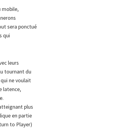
u mobile,
inerons
out sera ponctué
s qui
vec leurs
Au tournant du
 qui ne voulait
e latence,
e.
atteignant plus
lique en partie
urn to Player)