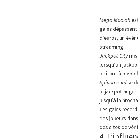
Mega Moolah
est
gains dépassant l
d’euros, un évén
streaming.
Jackpot City
mise
lorsqu’un jackpot
incitant à ouvri
Spinomenal
se dé
le jackpot augme
jusqu’à la procha
Les gains record
des joueurs dans 
des sites de vér
4. L’influe