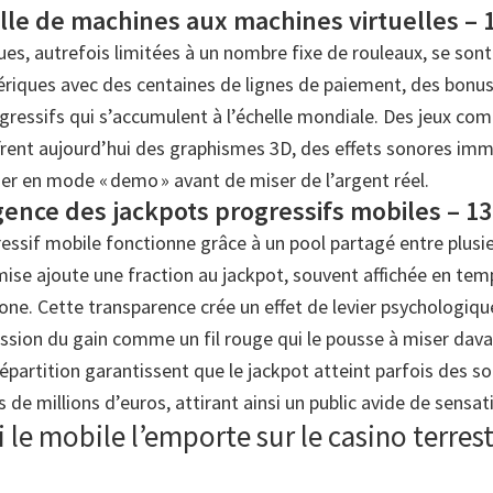
alle de machines aux machines virtuelles – 
ques, autrefois limitées à un nombre fixe de rouleaux, se so
riques avec des centaines de lignes de paiement, des bonus 
gressifs qui s’accumulent à l’échelle mondiale. Des jeux c
rent aujourd’hui des graphismes 3D, des effets sonores imme
uer en mode « demo » avant de miser de l’argent réel.
gence des jackpots progressifs mobiles – 1
essif mobile fonctionne grâce à un pool partagé entre plusi
mise ajoute une fraction au jackpot, souvent affichée en temp
one. Cette transparence crée un effet de levier psychologique
ession du gain comme un fil rouge qui le pousse à miser dav
épartition garantissent que le jackpot atteint parfois des 
s de millions d’euros, attirant ainsi un public avide de sensat
 le mobile l’emporte sur le casino terrest