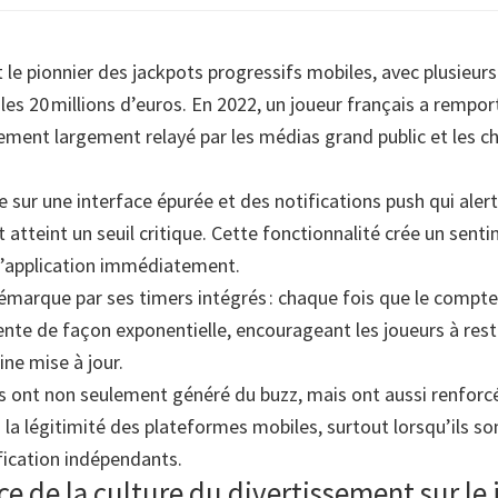
 le pionnier des jackpots progressifs mobiles, avec plusieur
es 20 millions d’euros. En 2022, un joueur français a remport
ement largement relayé par les médias grand public et les c
 sur une interface épurée et des notifications push qui alert
 atteint un seuil critique. Cette fonctionnalité crée un sent
r l’application immédiatement.
marque par ses timers intégrés : chaque fois que le compteu
nte de façon exponentielle, encourageant les joueurs à res
ine mise à jour.
s ont non seulement généré du buzz, mais ont aussi renforcé
la légitimité des plateformes mobiles, surtout lorsqu’ils son
ification indépendants.
nce de la culture du divertissement sur le 