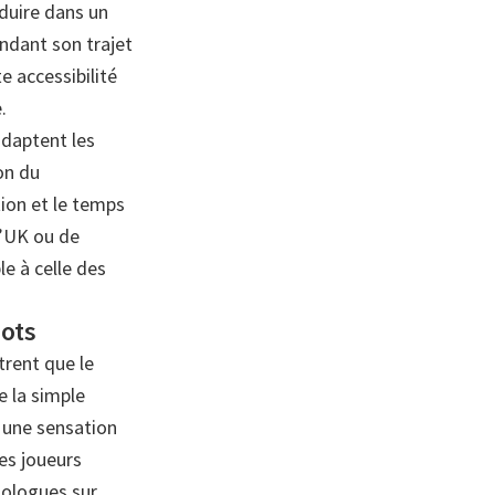
oduire dans un
ndant son trajet
e accessibilité
.
daptent les
on du
ion et le temps
d’UK ou de
e à celle des
mots
rent que le
e la simple
e une sensation
es joueurs
mologues sur