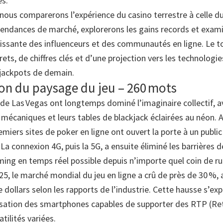
es.
 nous comparerons l’expérience du casino terrestre à celle d
tendances de marché, explorerons les gains records et exam
dissante des influenceurs et des communautés en ligne. Le t
ts, de chiffres clés et d’une projection vers les technologie
jackpots de demain.
ion du paysage du jeu – 260 mots
u de Las Vegas ont longtemps dominé l’imaginaire collectif, a
mécaniques et leurs tables de blackjack éclairées au néon. 
remiers sites de poker en ligne ont ouvert la porte à un public
 La connexion 4G, puis la 5G, a ensuite éliminé les barrières d
ming en temps réel possible depuis n’importe quel coin de ru
25, le marché mondial du jeu en ligne a crû de près de 30 %, 
e dollars selon les rapports de l’industrie. Cette hausse s’exp
sation des smartphones capables de supporter des RTP (Ret
atilités variées.