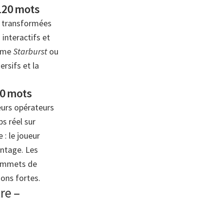
120 mots
nt transformées
interactifs et
omme
Starburst
ou
rsifs et la
30 mots
eurs opérateurs
s réel sur
 : le joueur
antage. Les
sommets de
ions fortes.
re –