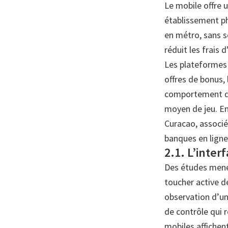
Le mobile offre 
établissement ph
en métro, sans s
réduit les frais 
Les plateformes
offres de bonus,
comportement du 
moyen de jeu. En 
Curacao, associé
banques en ligne
2.1. L’inter
Des études mené
toucher active d
observation d’un
de contrôle qui 
mobiles affichen