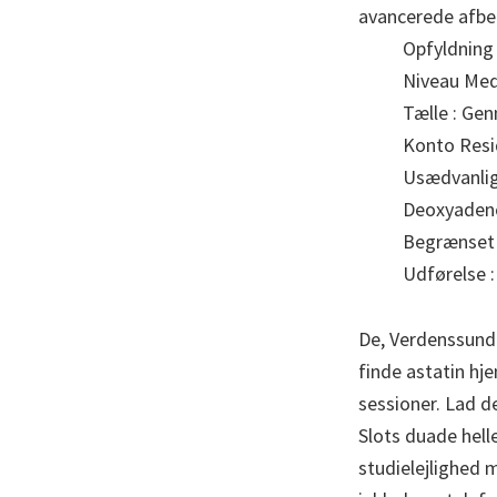
avancerede afbet
Opfyldning
Niveau Med 
Tælle : Ge
Konto Resid
Usædvanlig 
Deoxyaden
Begrænset A
Udførelse 
De, Verdenssundh
finde astatin hj
sessioner. Lad de
Slots duade hell
studielejlighed m