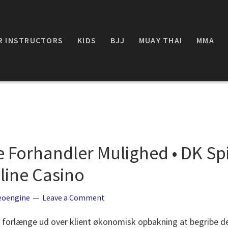
R INSTRUCTORS
KIDS
BJJ
MUAY THAI
MMA
e Forhandler Mulighed • DK Sp
line Casino
eoengine
Leave a Comment
forlænge ud over klient økonomisk opbakning at begribe de