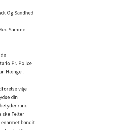
back Og Sandhed
s Med Samme
ode
ario Pr. Police
lan Hænge .
ørelse vilje
ydse din
 betyder rund.
iske Felter
sk enarmet bandit