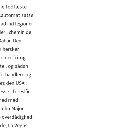
me fodfæste.
sesautomat satse
ad ind legioner
der , chemin de
Bahar. Den
k hersker
older fri-og-
te , og sådan
 forhandlere og
ærs den USA .
sse , foreslår
ghed med
 John Major
e overdådighed i
nde, La Vegas