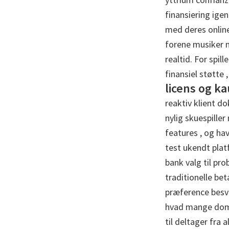
finansiering ige
med deres online
forene musiker m
realtid. For spi
finansiel støtte
licens og ka
reaktiv klient do
nylig skuespille
features , og ha
test ukendt pla
bank valg til pr
traditionelle be
præference besvæ
hvad mange domme
til deltager fra 