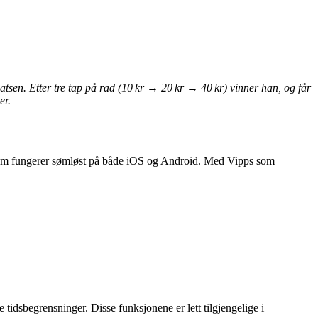
satsen. Etter tre tap på rad (10 kr → 20 kr → 40 kr) vinner han, og får
er.
side som fungerer sømløst på både iOS og Android. Med Vipps som
 tidsbegrensninger. Disse funksjonene er lett tilgjengelige i