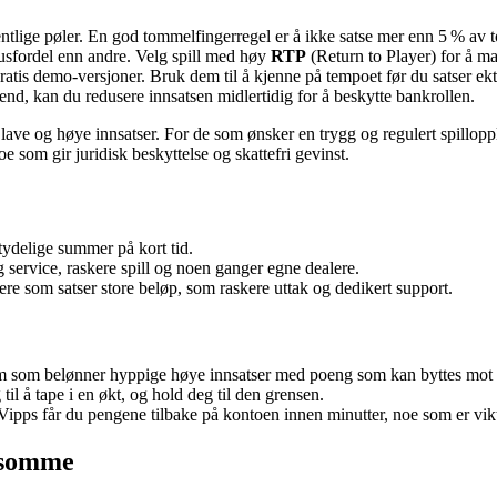
entlige pøler. En god tommelfingerregel er å ikke satse mer enn 5 % av t
husfordel enn andre. Velg spill med høy
RTP
(Return to Player) for å m
ratis demo‑versjoner. Bruk dem til å kjenne på tempoet før du satser ek
d, kan du redusere innsatsen midlertidig for å beskytte bankrollen.
 lave og høye innsatser. For de som ønsker en trygg og regulert spillopp
e som gir juridisk beskyttelse og skattefri gevinst.
tydelige summer på kort tid.
 service, raskere spill og noen ganger egne dealere.
lere som satser store beløp, som raskere uttak og dedikert support.
m som belønner hyppige høye innsatser med poeng som kan byttes mot ko
il å tape i en økt, og hold deg til den grensen.
ps får du pengene tilbake på kontoen innen minutter, noe som er vikt
nnsomme