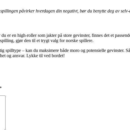
t spillingen påvirker hverdagen din negativt, bør du benytte deg av selv‑e
r du er en high‑roller som jakter på store gevinster, finnes det et passe
lling, gjør den til et trygt valg for norske spillere.
ktig spilltype – kan du maksimere både moro og potensielle gevinster. Så
et og ansvar. Lykke til ved bordet!
*