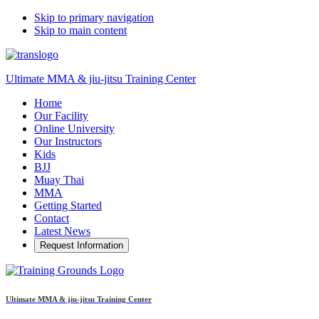
Skip to primary navigation
Skip to main content
Ultimate MMA & jiu-jitsu Training Center
Home
Our Facility
Online University
Our Instructors
Kids
BJJ
Muay Thai
MMA
Getting Started
Contact
Latest News
Request Information
Ultimate MMA & jiu-jitsu Training Center