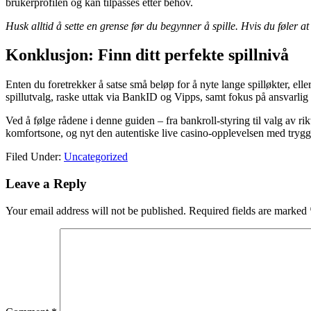
brukerprofilen og kan tilpasses etter behov.
Husk alltid å sette en grense før du begynner å spille. Hvis du føler a
Konklusjon: Finn ditt perfekte spillnivå
Enten du foretrekker å satse små beløp for å nyte lange spilløkter, elle
spillutvalg, raske uttak via BankID og Vipps, samt fokus på ansvarlig spi
Ved å følge rådene i denne guiden – fra bankroll‑styring til valg av ri
komfortsone, og nyt den autentiske live casino‑opplevelsen med tryggh
Filed Under:
Uncategorized
Reader
Leave a Reply
Interactions
Your email address will not be published.
Required fields are marked