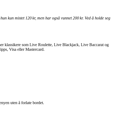
ar hun kun mistet 120 kr, men har også vunnet 200 kr. Ved å holde seg
nner klassikere som Live Roulette, Live Blackjack, Live Baccarat og
ipps, Visa eller Mastercard.
menyen uten å forlate bordet.