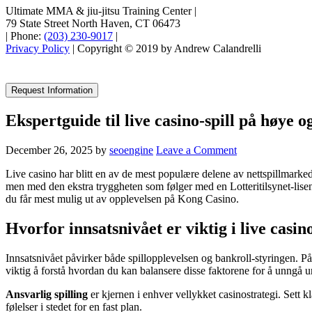
Ultimate MMA & jiu-jitsu Training Center
|
79 State Street North Haven, CT 06473
|
Phone:
(203) 230-9017
|
Privacy Policy
| Copyright © 2019 by Andrew Calandrelli
Request Information
Ekspertguide til live casino‑spill på høye o
December 26, 2025
by
seoengine
Leave a Comment
Live casino har blitt en av de mest populære delene av nettspillmarked
men med den ekstra tryggheten som følger med en Lotteritilsynet‑lisen
du får mest mulig ut av opplevelsen på Kong Casino.
Hvorfor innsatsnivået er viktig i live casin
Innsatsnivået påvirker både spillopplevelsen og bankroll‑styringen. På
viktig å forstå hvordan du kan balansere disse faktorene for å unngå
Ansvarlig spilling
er kjernen i enhver vellykket casinostrategi. Sett kl
følelser i stedet for en fast plan.