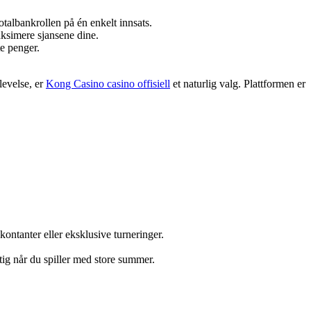
otalbankrollen på én enkelt innsats.
aksimere sjansene dine.
te penger.
levelse, er
Kong Casino casino offisiell
et naturlig valg. Plattformen er
ntanter eller eksklusive turneringer.
ig når du spiller med store summer.