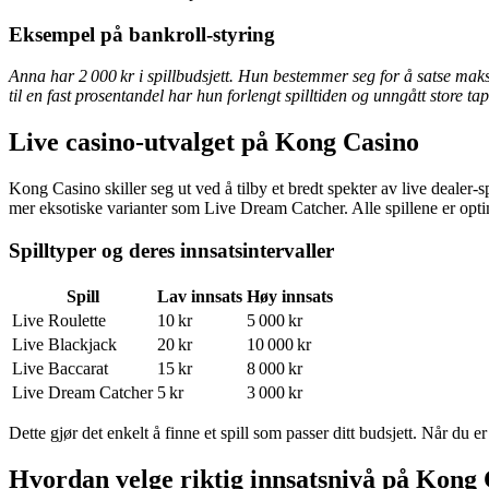
Eksempel på bankroll‑styring
Anna har 2 000 kr i spillbudsjett. Hun bestemmer seg for å satse maks 
til en fast prosentandel har hun forlengt spilltiden og unngått store tap
Live casino‑utvalget på Kong Casino
Kong Casino skiller seg ut ved å tilby et bredt spekter av live deale
mer eksotiske varianter som Live Dream Catcher. Alle spillene er opti
Spilltyper og deres innsatsintervaller
Spill
Lav innsats
Høy innsats
Live Roulette
10 kr
5 000 kr
Live Blackjack
20 kr
10 000 kr
Live Baccarat
15 kr
8 000 kr
Live Dream Catcher
5 kr
3 000 kr
Dette gjør det enkelt å finne et spill som passer ditt budsjett. Når du er
Hvordan velge riktig innsatsnivå på Kong