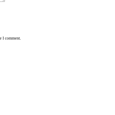
me I comment.