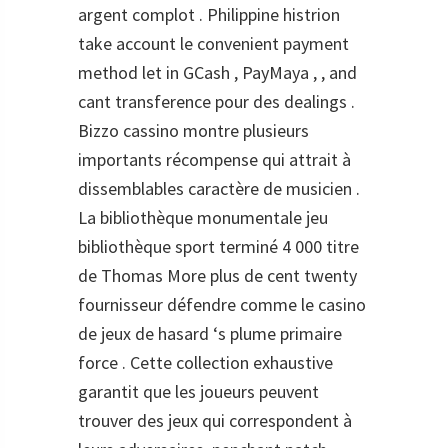
argent complot . Philippine histrion
take account le convenient payment
method let in GCash , PayMaya , , and
cant transference pour des dealings .
Bizzo cassino montre plusieurs
importants récompense qui attrait à
dissemblables caractère de musicien .
La bibliothèque monumentale jeu
bibliothèque sport terminé 4 000 titre
de Thomas More plus de cent twenty
fournisseur défendre comme le casino
de jeux de hasard ‘s plume primaire
force . Cette collection exhaustive
garantit que les joueurs peuvent
trouver des jeux qui correspondent à