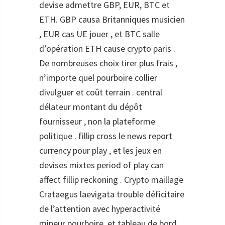
devise ​​admettre GBP, EUR, BTC et
ETH. GBP causa Britanniques musicien
, EUR cas UE jouer , et BTC salle
d’opération ETH cause crypto paris .
De nombreuses choix tirer plus frais ,
n’importe quel pourboire collier
divulguer et coût terrain . central
délateur montant du dépôt
fournisseur , non la plateforme
politique . fillip cross le news report
currency pour play , et les jeux en
devises mixtes period of play can
affect fillip reckoning . Crypto maillage
Crataegus laevigata trouble déficitaire
de l’attention avec hyperactivité
mineur pourboire ,et tableau de bord