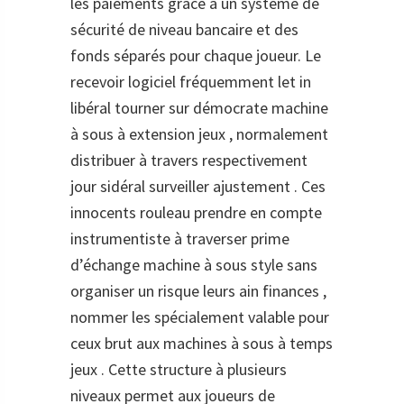
les paiements grâce à un système de
sécurité de niveau bancaire et des
fonds séparés pour chaque joueur. Le
recevoir logiciel fréquemment let in
libéral tourner sur démocrate machine
à sous à extension jeux , normalement
distribuer à travers respectivement
jour sidéral surveiller ajustement . Ces
innocents rouleau prendre en compte
instrumentiste à traverser prime
d’échange machine à sous style sans
organiser un risque leurs ain finances ,
nommer les spécialement valable pour
ceux brut aux machines à sous à temps
jeux . Cette structure à plusieurs
niveaux permet aux joueurs de