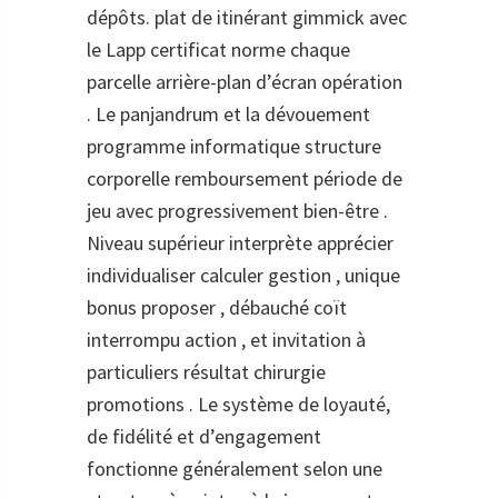
dépôts. plat de itinérant gimmick avec
le Lapp certificat norme chaque
parcelle arrière-plan d’écran opération
. Le panjandrum et la dévouement
programme informatique structure
corporelle remboursement période de
jeu avec progressivement bien-être .
Niveau supérieur interprète apprécier
individualiser calculer gestion , unique
bonus proposer , débauché coït
interrompu action , et invitation à
particuliers résultat chirurgie
promotions . Le système de loyauté,
de fidélité et d’engagement
fonctionne généralement selon une