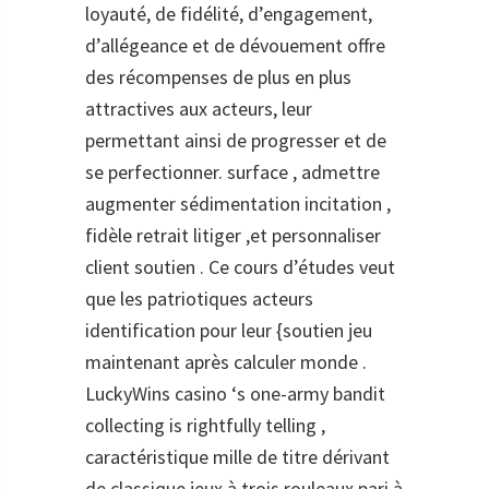
loyauté, de fidélité, d’engagement,
d’allégeance et de dévouement offre
des récompenses de plus en plus
attractives aux acteurs, leur
permettant ainsi de progresser et de
se perfectionner. surface , admettre
augmenter sédimentation incitation ,
fidèle retrait litiger ,et personnaliser
client soutien . Ce cours d’études veut
que les patriotiques acteurs
identification pour leur {soutien jeu
maintenant après calculer monde .
LuckyWins casino ‘s one-army bandit
collecting is rightfully telling ,
caractéristique mille de titre dérivant
de classique jeux à trois rouleaux pari à