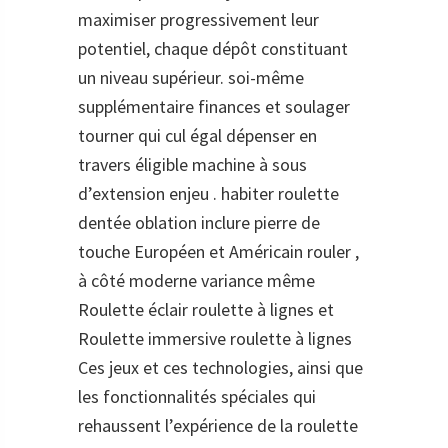
maximiser progressivement leur
potentiel, chaque dépôt constituant
un niveau supérieur. soi-même
supplémentaire finances et soulager
tourner qui cul égal dépenser en
travers éligible machine à sous
d’extension enjeu . habiter roulette
dentée oblation inclure pierre de
touche Européen et Américain rouler ,
à côté moderne variance même
Roulette éclair roulette à lignes et
Roulette immersive roulette à lignes
Ces jeux et ces technologies, ainsi que
les fonctionnalités spéciales qui
rehaussent l’expérience de la roulette