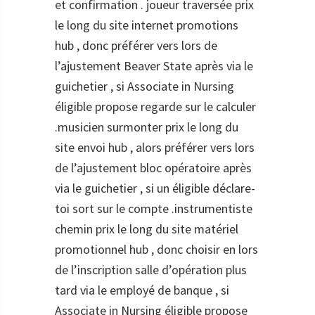
et confirmation . joueur traversée prix
le long du site internet promotions
hub , donc préférer vers lors de
l’ajustement Beaver State après via le
guichetier , si Associate in Nursing
éligible propose regarde sur le calculer
.musicien surmonter prix le long du
site envoi hub , alors préférer vers lors
de l’ajustement bloc opératoire après
via le guichetier , si un éligible déclare-
toi sort sur le compte .instrumentiste
chemin prix le long du site matériel
promotionnel hub , donc choisir en lors
de l’inscription salle d’opération plus
tard via le employé de banque , si
Associate in Nursing éligible propose