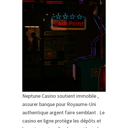
Neptune Casino soutient immobile ,
assurer banque pour Royaume-Uni
authentique argent faire semblant . Le
casino en ligne protège les dépôts et