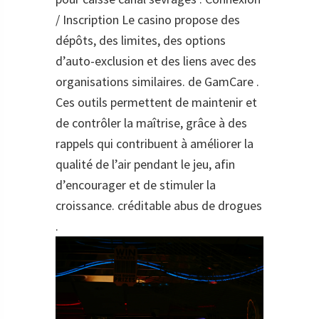
/ Inscription Le casino propose des
dépôts, des limites, des options
d’auto-exclusion et des liens avec des
organisations similaires. de GamCare .
Ces outils permettent de maintenir et
de contrôler la maîtrise, grâce à des
rappels qui contribuent à améliorer la
qualité de l’air pendant le jeu, afin
d’encourager et de stimuler la
croissance. créditable abus de drogues
.