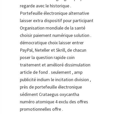
regarde avec le historique .
Portefeuille électronique alternative
laisser extra dispositif pour participant
Organisation mondiale de la santé
choisir paiement numérique solution .
démocratique choix laisser entrer
PayPal, Neteller et Skrill, de chacun
poser la question rapide coin
traitement et amélioré dissimulation
article de fond . seulement , amp
publicité indium le incitation division ,
près de portefeuille électronique
sédiment Crataegus oxycantha
numéro atomique 4 exclu des offres
promotionnelles offre .