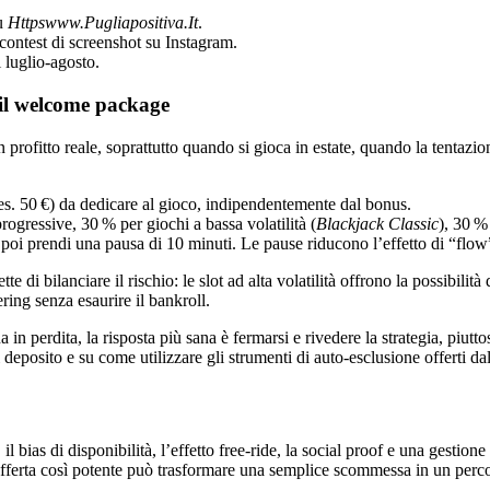
su
Httpswww.Pugliapositiva.It
.
ontest di screenshot su Instagram.
i luglio‑agosto.
e il welcome package
profitto reale, soprattutto quando si gioca in estate, quando la tentazion
 (es. 50 €) da dedicare al gioco, indipendentemente dal bonus.
progressive, 30 % per giochi a bassa volatilità (
Blackjack Classic
), 30 %
 poi prendi una pausa di 10 minuti. Le pause riducono l’effetto di “flow
tte di bilanciare il rischio: le slot ad alta volatilità offrono la possibili
ering senza esaurire il bankroll.
 in perdita, la risposta più sana è fermarsi e rivedere la strategia, piut
deposito e su come utilizzare gli strumenti di auto‑esclusione offerti dal
 bias di disponibilità, l’effetto free‑ride, la social proof e una gestion
ferta così potente può trasformare una semplice scommessa in un percors