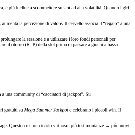
 è più incline a scommettere su slot ad alta volatilità. Quando i giri
 aumenta la percezione di valore. Il cervello associa il “regalo” a una
rolungare la sessione e a utilizzare i loro fondi personali per
are il ritorno (RTP) della slot prima di passare a giochi a bassa
a a una community di “cacciatori di jackpot”. Su
i gratuiti su
Mega Summer Jackpot
e celebrano i piccoli win. Il
ckage. Questo crea un circolo virtuoso: più testimonianze → più nuovi