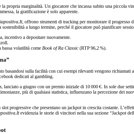
re la propria marginalità. Un giocatore che incassa subito una piccola v
commessa, la gratificazione è solo apparente.
apositiva.It
, offrono strumenti di tracking per monitorare il progresso
 sostenibilità a lungo termine, perché il giocatore può pianificare sess
na, incentivo a depositare nuovamente.
roll.
 a bassa volatilità come
Book of Ra Classic
(RTP 96,2 %).
ena”
nto basandosi sulla facilità con cui esempi rilevanti vengono richiamati all
acebook dedicati al gambling.
s
, lanciato a giugno con un premio iniziale di 10 000 €. In sole due sett
monianze, più di qualsiasi statistica, influenzano la percezione dei nuo
slot progressive che presentano un jackpot in crescita costante. L’effett
ositiva.It
evidenzia le storie di vincitori nella sua sezione “Jackpot dell
pot