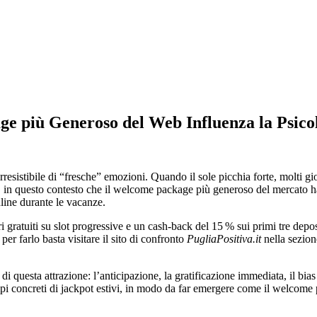
e più Generoso del Web Influenza la Psico
irresistibile di “fresche” emozioni. Quando il sole picchia forte, molti gi
 È in questo contesto che il welcome package più generoso del mercato ha
line durante le vacanze.
i gratuiti su slot progressive e un cash‑back del 15 % sui primi tre deposi
 per farlo basta visitare il sito di confronto
PugliaPositiva.it
nella sezio
 questa attrazione: l’anticipazione, la gratificazione immediata, il bias di 
sempi concreti di jackpot estivi, in modo da far emergere come il welco