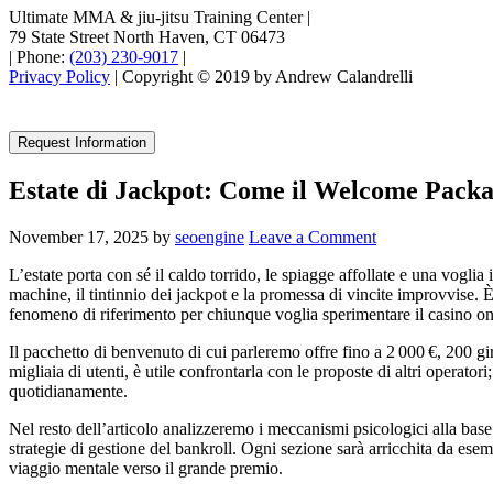
Ultimate MMA & jiu-jitsu Training Center
|
79 State Street North Haven, CT 06473
|
Phone:
(203) 230-9017
|
Privacy Policy
| Copyright © 2019 by Andrew Calandrelli
Request Information
Estate di Jackpot: Come il Welcome Packag
November 17, 2025
by
seoengine
Leave a Comment
L’estate porta con sé il caldo torrido, le spiagge affollate e una voglia 
machine, il tintinnio dei jackpot e la promessa di vincite improvvise.
fenomeno di riferimento per chiunque voglia sperimentare il casino on
Il pacchetto di benvenuto di cui parleremo offre fino a 2 000 €, 200 gir
migliaia di utenti, è utile confrontarla con le proposte di altri operatori;
quotidianamente.
Nel resto dell’articolo analizzeremo i meccanismi psicologici alla base di
strategie di gestione del bankroll. Ogni sezione sarà arricchita da e
viaggio mentale verso il grande premio.