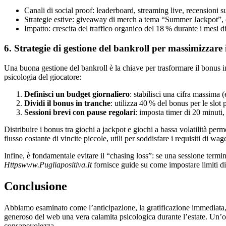
Canali di social proof: leaderboard, streaming live, recensioni 
Strategie estive: giveaway di merch a tema “Summer Jackpot”, c
Impatto: crescita del traffico organico del 18 % durante i mesi d
6. Strategie di gestione del bankroll per massimizzar
Una buona gestione del bankroll è la chiave per trasformare il bonus in 
psicologia del giocatore:
Definisci un budget giornaliero
: stabilisci una cifra massima
Dividi il bonus in tranche
: utilizza 40 % del bonus per le slot 
Sessioni brevi con pause regolari
: imposta timer di 20 minuti,
Distribuire i bonus tra giochi a jackpot e giochi a bassa volatilità perme
flusso costante di vincite piccole, utili per soddisfare i requisiti di wag
Infine, è fondamentale evitare il “chasing loss”: se una sessione termina
Httpswww.Pugliapositiva.It
fornisce guide su come impostare limiti di 
Conclusione
Abbiamo esaminato come l’anticipazione, la gratificazione immediata, il
generoso del web una vera calamita psicologica durante l’estate. Un’of
consapevolezza.