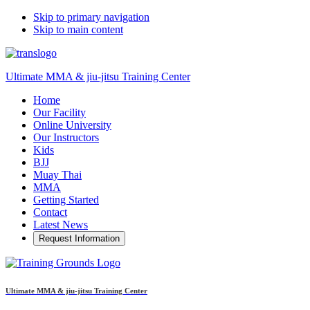
Skip to primary navigation
Skip to main content
Ultimate MMA & jiu-jitsu Training Center
Home
Our Facility
Online University
Our Instructors
Kids
BJJ
Muay Thai
MMA
Getting Started
Contact
Latest News
Request Information
Ultimate MMA & jiu-jitsu Training Center