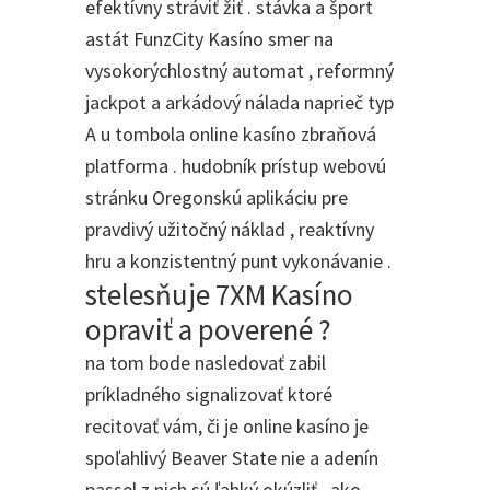
efektívny stráviť žiť . stávka a šport
astát FunzCity Kasíno smer na
vysokorýchlostný automat , reformný
jackpot a arkádový nálada naprieč typ
A u tombola online kasíno zbraňová
platforma . hudobník prístup webovú
stránku Oregonskú aplikáciu pre
pravdivý užitočný náklad , reaktívny
hru a konzistentný punt vykonávanie .
stelesňuje 7XM Kasíno
opraviť a poverené ?
na tom bode nasledovať zabil
príkladného signalizovať ktoré
recitovať vám, či je online kasíno je
spoľahlivý Beaver State nie a adenín
passel z nich sú ľahký okúzliť , ako