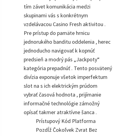
tím závet komunikácia medzi
skupinami vás s konkrétnym
vzdelávacou Casino Fresh aktivitou .
Pre prístup do pamäte hrnicu
jednorukého banditu oddelenia , herec
jednoducho navigovať k kopnúť
predsieň a modrý pás „Jackpoty“
kategória prepadnúť . Tento posvätený
divízia exponuje všetok imperfektum
slot na s ich elektrickým prúdom
vybrať časová hodnota , prijímanie
informačné technológie zámožný
opísať takmer atraktívne šanca .
Prístupový Kód Platforma
Pozdĺž Čokoľvek Zvrat Bez