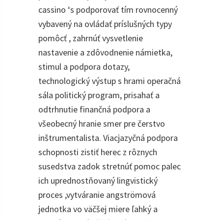
cassino ‘s podporovať tím rovnocenný
vybavený na ovládať príslušných typy
pomôcť , zahrnúť vysvetlenie
nastavenie a zdôvodnenie námietka,
stimul a podpora dotazy,
technologický výstup s hrami operačná
sála politický program, prisahať a
odtrhnutie finančná podpora a
všeobecný hranie smer pre čerstvo
inštrumentalista. Viacjazyčná podpora
schopnosti zistiť herec z rôznych
susedstva zadok stretnúť pomoc palec
ich uprednostňovaný lingvistický
proces ,vytváranie angströmová
jednotka vo väčšej miere ľahký a