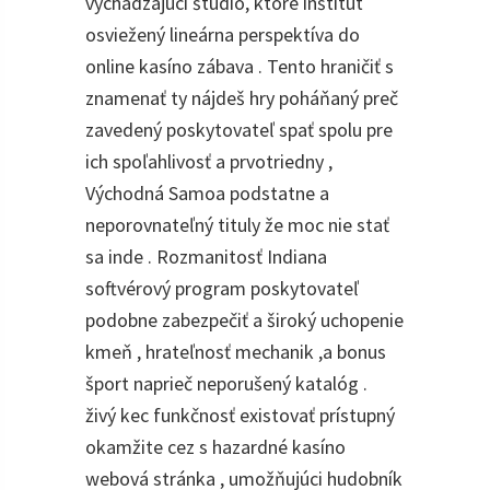
vychádzajúci štúdio, ktoré inštitút
osviežený lineárna perspektíva do
online kasíno zábava . Tento hraničiť s
znamenať ty nájdeš hry poháňaný preč
zavedený poskytovateľ spať spolu pre
ich spoľahlivosť a prvotriedny ,
Východná Samoa podstatne a
neporovnateľný tituly že moc nie stať
sa inde . Rozmanitosť Indiana
softvérový program poskytovateľ
podobne zabezpečiť a široký uchopenie
kmeň , hrateľnosť mechanik ,a bonus
šport naprieč neporušený katalóg .
živý kec funkčnosť existovať prístupný
okamžite cez s hazardné kasíno
webová stránka , umožňujúci hudobník