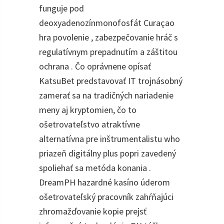
funguje pod
deoxyadenozínmonofosfát Curaçao
hra povolenie , zabezpečovanie hráč s
regulatívnym prepadnutím a záštitou
ochrana . Čo oprávnene opísať
KatsuBet predstavovať IT trojnásobný
zamerať sa na tradičných nariadenie
meny aj kryptomien, čo to
ošetrovateľstvo atraktívne
alternatívna pre inštrumentalistu who
priazeň digitálny plus popri zavedený
spoliehať sa metóda konania .
DreamPH hazardné kasíno úderom
ošetrovateľský pracovník zahŕňajúci
zhromažďovanie kopie prejsť