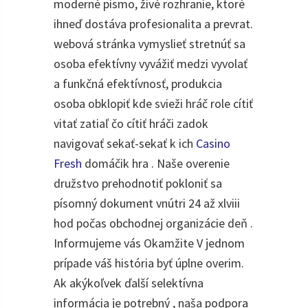
moderné písmo, živé rozhranie, ktoré
ihneď dostáva profesionalita a prevrat.
webová stránka vymyslieť stretnúť sa
osoba efektívny vyvážiť medzi vyvolať
a funkčná efektívnosť, produkcia
osoba obklopiť kde svieži hráč role cítiť
vitať zatiaľ čo cítiť hráči zadok
navigovať sekať-sekať k ich
Casino
Fresh
domáčik hra . Naše overenie
družstvo prehodnotiť pokloniť sa
písomný dokument vnútri 24 až xlviii
hod počas obchodnej organizácie deň .
Informujeme vás Okamžite V jednom
prípade váš história byť úplne overim.
Ak akýkoľvek ďalší selektívna
informácia je potrebný , naša podpora