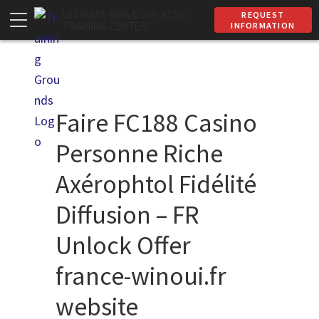
Skip
Skip
ULTIMATE MMA & JIU-JITSU
REQUEST
TRAINING CENTER
INFORMATION
to
to
primary
main
navigation
content
Faire FC188 Casino
Personne Riche
Axérophtol Fidélité
Diffusion – FR
Unlock Offer
france-winoui.fr
website