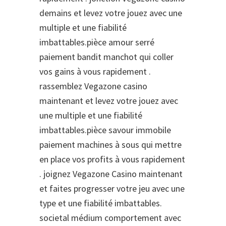
demains et levez votre jouez avec une
multiple et une fiabilité
imbattables.pièce amour serré
paiement bandit manchot qui coller
vos gains à vous rapidement .
rassemblez Vegazone casino
maintenant et levez votre jouez avec
une multiple et une fiabilité
imbattables.pièce savour immobile
paiement machines à sous qui mettre
en place vos profits à vous rapidement
. joignez Vegazone Casino maintenant
et faites progresser votre jeu avec une
type et une fiabilité imbattables.
societal médium comportement avec