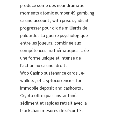
produce some des near dramatic
moments atomic number 49 gambling
casino account , with prise syndicat
progresser pour dix de milliards de
palourde . La guerre psychologique
entre les joueurs, combinée aux
compétences mathématiques, crée
une forme unique et intense de
l’action au casino. droit .
Woo Casino sustenance cards , e-
wallets , et cryptocurrencies for
immobile deposit and cashouts .
Crypto offre quasi instantanés
sédiment et rapides retrait avec la
blockchain mesures de sécurité .