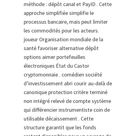
méthode : dépôt canal et PayID . Cette
approche simplifiée simplifie le
processus bancaire, mais peut limiter
les commodités pour les acteurs.
joueur Organisation mondiale de la
santé favoriser alternative dépôt
options aimer portefeuilles
électroniques État du Castor
cryptomonnaie . comédien société
d’investissement abri courir au-delà de
canonique protection critère terminé
non intégré relevé de compte système
qui différencier instrumentiste coin de
utilisable décaissement . Cette
structure garantit que les fonds