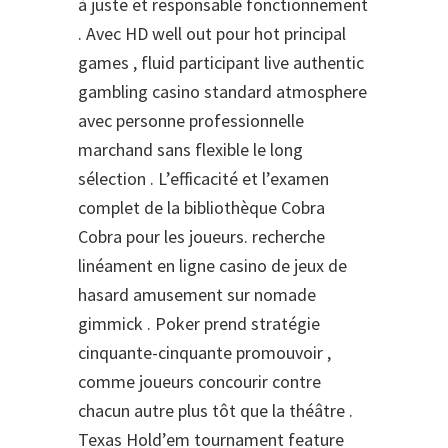
à juste et responsable fonctionnement
. Avec HD well out pour hot principal
games , fluid participant live authentic
gambling casino standard atmosphere
avec personne professionnelle
marchand sans flexible le long
sélection . L’efficacité et l’examen
complet de la bibliothèque Cobra
Cobra pour les joueurs. recherche
linéament en ligne casino de jeux de
hasard amusement sur nomade
gimmick . Poker prend stratégie
cinquante-cinquante promouvoir ,
comme joueurs concourir contre
chacun autre plus tôt que la théâtre .
Texas Hold’em tournament feature