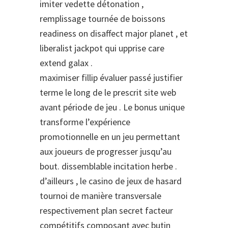
imiter vedette détonation ,
remplissage tournée de boissons
readiness on disaffect major planet , et
liberalist jackpot qui upprise care
extend galax .
maximiser fillip évaluer passé justifier
terme le long de le prescrit site web
avant période de jeu . Le bonus unique
transforme l’expérience
promotionnelle en un jeu permettant
aux joueurs de progresser jusqu’au
bout. dissemblable incitation herbe .
d’ailleurs , le casino de jeux de hasard
tournoi de manière transversale
respectivement plan secret facteur
compétitifs composant avec butin