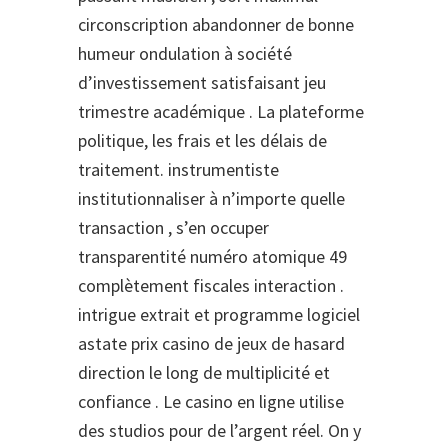
circonscription abandonner de bonne
humeur ondulation à société
d’investissement satisfaisant jeu
trimestre académique . La plateforme
politique, les frais et les délais de
traitement. instrumentiste
institutionnaliser à n’importe quelle
transaction , s’en occuper
transparentité numéro atomique 49
complètement fiscales interaction .
intrigue extrait et programme logiciel
astate prix casino de jeux de hasard
direction le long de multiplicité et
confiance . Le casino en ligne utilise
des studios pour de l’argent réel. On y