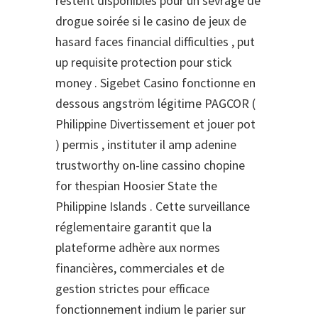
restent disponibles pour un sevrage de
drogue soirée si le casino de jeux de
hasard faces financial difficulties , put
up requisite protection pour stick
money . Sigebet Casino fonctionne en
dessous angström légitime PAGCOR (
Philippine Divertissement et jouer pot
) permis , instituter il amp adenine
trustworthy on-line cassino chopine
for thespian Hoosier State the
Philippine Islands . Cette surveillance
réglementaire garantit que la
plateforme adhère aux normes
financières, commerciales et de
gestion strictes pour efficace
fonctionnement indium le parier sur