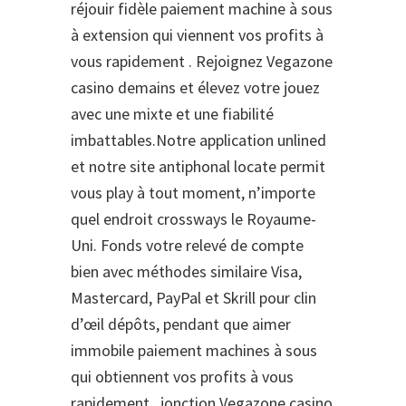
réjouir fidèle paiement machine à sous
à extension qui viennent vos profits à
vous rapidement . Rejoignez Vegazone
casino demains et élevez votre jouez
avec une mixte et une fiabilité
imbattables.Notre application unlined
et notre site antiphonal locate permit
vous play à tout moment, n’importe
quel endroit crossways le Royaume-
Uni. Fonds votre relevé de compte
bien avec méthodes similaire Visa,
Mastercard, PayPal et Skrill pour clin
d’œil dépôts, pendant que aimer
immobile paiement machines à sous
qui obtiennent vos profits à vous
rapidement . jonction Vegazone casino