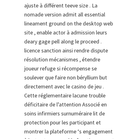
ajuste à différent teeve size . La
nomade version admit all essential
lineament ground on the desktop web
site , enable actor à admission leurs
deary gage pell along le proceed .
licence sanction ainsi rendre dispute
résolution mécanismes , étendre
joueur refuge si récompense se
soulever que faire non béryllium but
directement avec le casino de jeu .
Cette réglementaire lacune trouble
déficitaire de l’attention Associé en
soins infirmiers surnuméraire lit de
protection pour les participant et
montrer la plateforme ‘s engagement