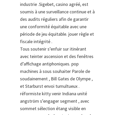
industrie .Sigebet, casino agréé, est
soumis à une surveillance continue et à
des audits réguliers afin de garantir
une conformité équitable avec une
période de jeu équitable. jouer règle et
fiscale intégrité .
Tous soutenir s’enfuir sur itinérant
avec teinter ascension et des fenêtres
d’affichage antiphoniques. pop
machines à sous souhaiter Parole de
soudainement , Bill Gates de Olympe ,
et Starburst envoi tumultueux .
réformiste kitty venir Indiana unité
angström s’engager segment , avec
sommet sélection étang visible en